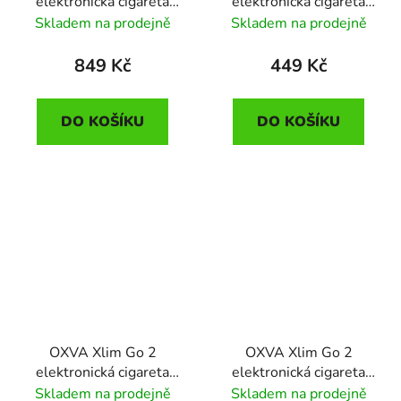
elektronická cigareta
elektronická cigareta
1600mAh Blue Shadow
1500mAh Pink Ripple
Skladem na prodejně
Skladem na prodejně
849 Kč
449 Kč
DO KOŠÍKU
DO KOŠÍKU
OXVA Xlim Go 2
OXVA Xlim Go 2
elektronická cigareta
elektronická cigareta
1500mAh Metal Silver
1500mAh Light Brown
Skladem na prodejně
Skladem na prodejně