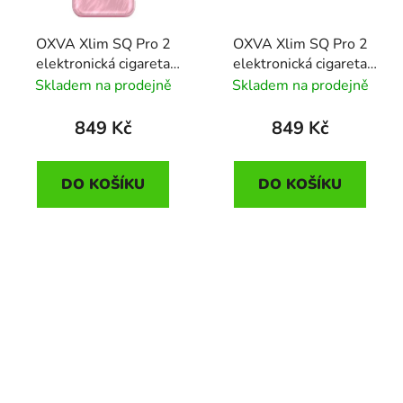
OXVA Xlim SQ Pro 2
OXVA Xlim SQ Pro 2
elektronická cigareta
elektronická cigareta
1600mAh Dream Pink
1600mAh Dream
Skladem na prodejně
Skladem na prodejně
Purple
849 Kč
849 Kč
DO KOŠÍKU
DO KOŠÍKU