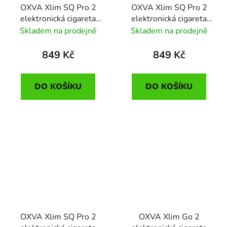
OXVA Xlim SQ Pro 2
OXVA Xlim SQ Pro 2
elektronická cigareta
elektronická cigareta
1600mAh Frost Marble
1600mAh Black Carbon
Skladem na prodejně
Skladem na prodejně
849 Kč
849 Kč
DO KOŠÍKU
DO KOŠÍKU
OXVA Xlim SQ Pro 2
OXVA Xlim Go 2