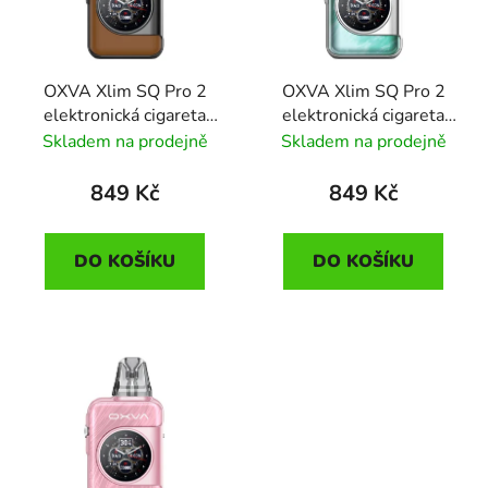
OXVA Xlim SQ Pro 2
OXVA Xlim SQ Pro 2
elektronická cigareta
elektronická cigareta
1600mAh Brown
1600mAh Celadon
Skladem na prodejně
Skladem na prodejně
Leather
Marble
849 Kč
849 Kč
DO KOŠÍKU
DO KOŠÍKU