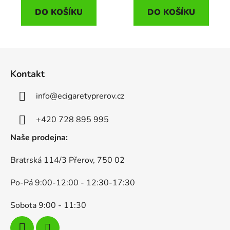
DO KOŠÍKU
DO KOŠÍKU
Z
á
Kontakt
p
a
info
@
ecigaretyprerov.cz
t
í
+420 728 895 995
Naše prodejna:
Bratrská 114/3 Přerov, 750 02
Po-Pá 9:00-12:00 - 12:30-17:30
Sobota 9:00 - 11:30