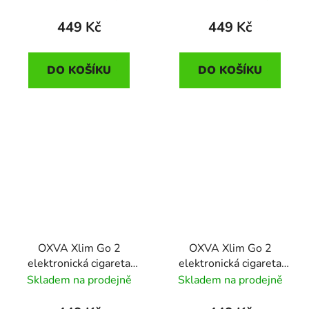
Shadow
449 Kč
449 Kč
DO KOŠÍKU
DO KOŠÍKU
OXVA Xlim Go 2
OXVA Xlim Go 2
elektronická cigareta
elektronická cigareta
1500mAh Black
1500mAh Black Carbon
Skladem na prodejně
Skladem na prodejně
Shadow