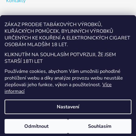
Kontakty
Odebírat newsletter
ZÁKAZ PRODEJE TABÁKOVÝCH VÝROBKŮ,
KUŘÁCKÝCH POMŮCEK, BYLINNÝCH VÝROBKŮ
Vložte svůj e-mail a my vám budeme zasílat informace o
URČENÝCH KE KOUŘENÍ A ELEKTRONICKÝCH CIGARET
nových produktech na našem e-shopu.
OSOBÁM MLADŠÍM 18 LET.
E-mail
KLIKNUTÍM NA SOUHLASÍM POTVRZUJI, ŽE JSEM
STARŠÍ 18TI LET
Vložením e-mailu souhlasíte s
podmínkami ochrany
Používáme cookies, abychom Vám umožnili pohodlné
osobních údajů
prohlížení webu a díky analýze provozu webu neustále
zlepšovali jeho funkce, výkon a použitelnost.
Více
PŘIHLÁSIT SE
informací
Nastavení
Vytvořil Shoptet
Odmítnout
Souhlasím
Copyright 2026
EcigaretyPřerov.cz
. Všechna práva
vyhrazena.