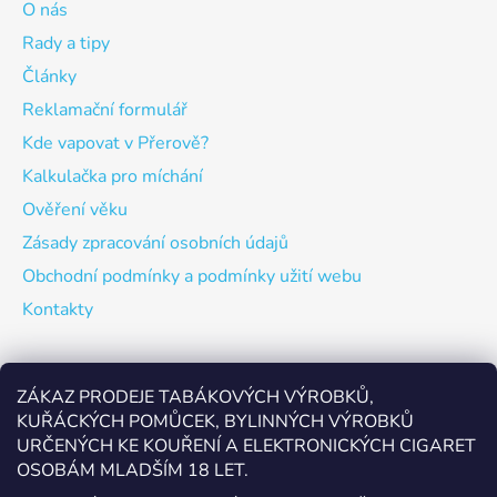
O nás
Rady a tipy
Články
Reklamační formulář
Kde vapovat v Přerově?
Kalkulačka pro míchání
Ověření věku
Zásady zpracování osobních údajů
Obchodní podmínky a podmínky užití webu
Kontakty
Odebírat newsletter
ZÁKAZ PRODEJE TABÁKOVÝCH VÝROBKŮ,
KUŘÁCKÝCH POMŮCEK, BYLINNÝCH VÝROBKŮ
Vložte svůj e-mail a my vám budeme zasílat informace o
URČENÝCH KE KOUŘENÍ A ELEKTRONICKÝCH CIGARET
nových produktech na našem e-shopu.
OSOBÁM MLADŠÍM 18 LET.