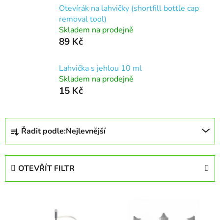
Otevírák na lahvičky (shortfill bottle cap
removal tool)
Skladem na prodejně
89 Kč
Lahvička s jehlou 10 ml
Skladem na prodejně
15 Kč
Ř
Řadit podle:
Nejlevnější
a
z
e
OTEVŘÍT FILTR
n
í
V
p
ý
r