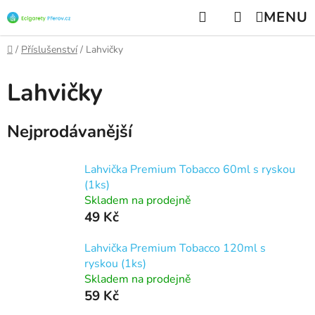
Přejít
Hledat
NÁKUPNÍ
na
KOŠÍK
obsah
Domů
/
Příslušenství
/
Lahvičky
Lahvičky
Nejprodávanější
Lahvička Premium Tobacco 60ml s ryskou
(1ks)
Skladem na prodejně
49 Kč
Lahvička Premium Tobacco 120ml s
ryskou (1ks)
Skladem na prodejně
59 Kč