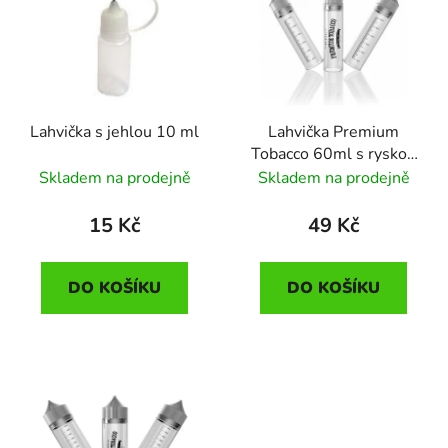
p
o
i
d
s
u
p
k
r
t
Lahvička s jehlou 10 ml
Lahvička Premium
o
ů
Tobacco 60ml s ryskou
d
(1ks)
Skladem na prodejně
Skladem na prodejně
u
k
15 Kč
49 Kč
t
ů
DO KOŠÍKU
DO KOŠÍKU