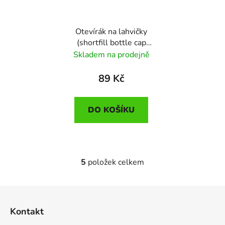
Otevírák na lahvičky
(shortfill bottle cap
removal tool)
Skladem na prodejně
89 Kč
DO KOŠÍKU
5
položek celkem
O
v
l
Z
á
á
d
Kontakt
p
a