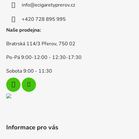
a
c
info
@
ecigaretyprerov.cz
t
í
p
í
+420 728 895 995
r
Naše prodejna:
v
k
Bratrská 114/3 Přerov, 750 02
y
v
Po-Pá 9:00-12:00 - 12:30-17:30
ý
p
Sobota 9:00 - 11:30
i
s
u
Informace pro vás