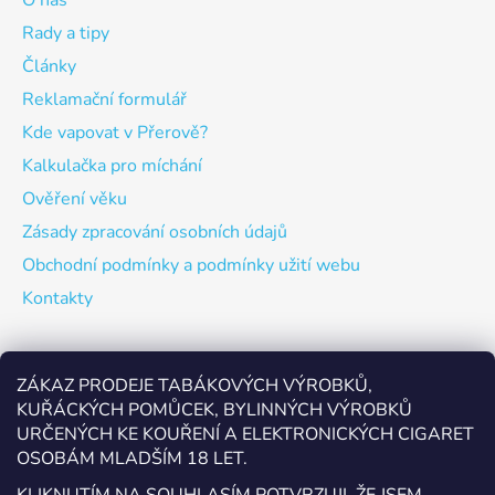
Rady a tipy
Články
Reklamační formulář
Kde vapovat v Přerově?
Kalkulačka pro míchání
Ověření věku
Zásady zpracování osobních údajů
Obchodní podmínky a podmínky užití webu
Kontakty
Odebírat newsletter
ZÁKAZ PRODEJE TABÁKOVÝCH VÝROBKŮ,
KUŘÁCKÝCH POMŮCEK, BYLINNÝCH VÝROBKŮ
Vložte svůj e-mail a my vám budeme zasílat informace o
URČENÝCH KE KOUŘENÍ A ELEKTRONICKÝCH CIGARET
nových produktech na našem e-shopu.
OSOBÁM MLADŠÍM 18 LET.
E-mail