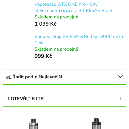
Vaporesso GTX ONE Pro 40W
elektronická cigareta 3000mAh Black
Skladem na prodejně
1 099 Kč
Voopoo Drag S3 PnP-X Pod Kit 3000 mAh
Pink
Skladem na prodejně
999 Kč
Ř
Řadit podle:
Nejlevnější
a
z
e
OTEVŘÍT FILTR
n
í
V
p
ý
r