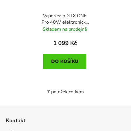
Vaporesso GTX ONE
Pro 40W elektronická
cigareta 3000mAh Pink
Skladem na prodejně
1 099 Kč
DO KOŠÍKU
7
položek celkem
O
v
l
Z
á
á
d
Kontakt
p
a