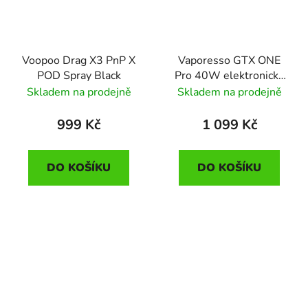
Voopoo Drag X3 PnP X
Vaporesso GTX ONE
POD Spray Black
Pro 40W elektronická
cigareta 3000mAh
Skladem na prodejně
Skladem na prodejně
Black
999 Kč
1 099 Kč
DO KOŠÍKU
DO KOŠÍKU