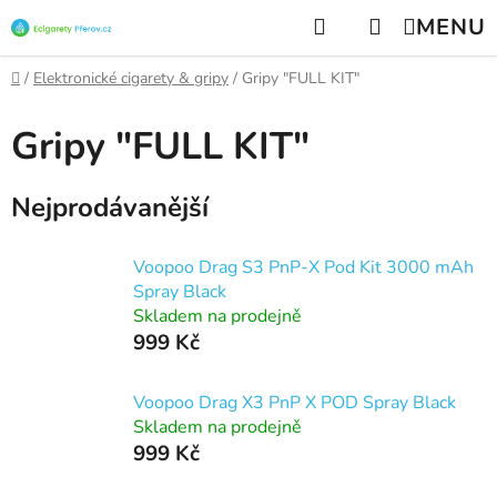
Přejít
Hledat
NÁKUPNÍ
na
KOŠÍK
obsah
Domů
/
Elektronické cigarety & gripy
/
Gripy "FULL KIT"
Gripy "FULL KIT"
Nejprodávanější
Voopoo Drag S3 PnP-X Pod Kit 3000 mAh
Spray Black
Skladem na prodejně
999 Kč
Voopoo Drag X3 PnP X POD Spray Black
Skladem na prodejně
999 Kč