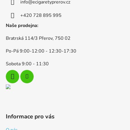
a
c
info
@
ecigaretyprerov.cz
t
í
p
í
+420 728 895 995
r
Naše prodejna:
v
k
Bratrská 114/3 Přerov, 750 02
y
v
Po-Pá 9:00-12:00 - 12:30-17:30
ý
p
Sobota 9:00 - 11:30
i
s
u
Informace pro vás
O nás