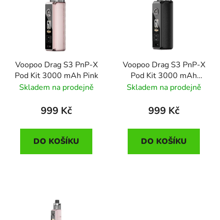
p
o
i
d
s
u
p
k
r
t
Voopoo Drag S3 PnP-X
Voopoo Drag S3 PnP-X
o
ů
Pod Kit 3000 mAh Pink
Pod Kit 3000 mAh
d
Spray Black
Skladem na prodejně
Skladem na prodejně
u
k
999 Kč
999 Kč
t
ů
DO KOŠÍKU
DO KOŠÍKU