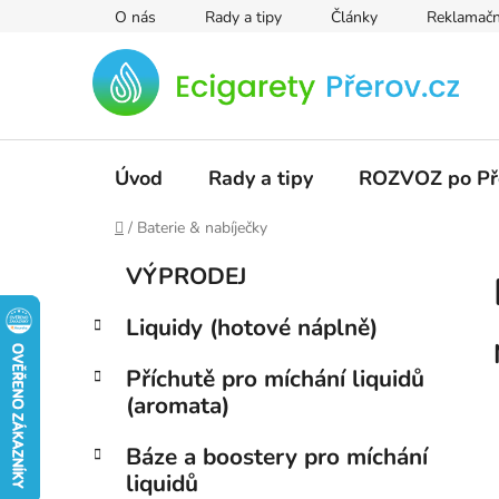
Přejít
O nás
Rady a tipy
Články
Reklamačn
na
obsah
Úvod
Rady a tipy
ROZVOZ po Př
Domů
/
Baterie & nabíječky
P
K
Přeskočit
VÝPRODEJ
a
kategorie
o
t
s
Liquidy (hotové náplně)
e
t
g
r
Příchutě pro míchání liquidů
o
(aromata)
a
r
i
n
Báze a boostery pro míchání
e
n
liquidů
í