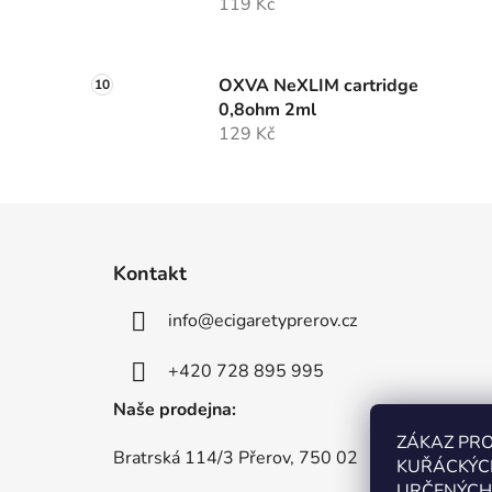
119 Kč
OXVA NeXLIM cartridge
0,8ohm 2ml
129 Kč
Z
á
Kontakt
p
info
@
ecigaretyprerov.cz
a
t
+420 728 895 995
í
Naše prodejna:
ZÁKAZ PR
Bratrská 114/3 Přerov, 750 02
KUŘÁCKÝC
URČENÝCH 