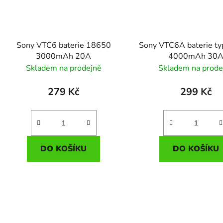
Sony VTC6 baterie 18650
Sony VTC6A baterie t
3000mAh 20A
4000mAh 30
Skladem na prodejně
Skladem na prode
279 Kč
299 Kč
DO KOŠÍKU
DO KOŠÍKU
O
v
l
á