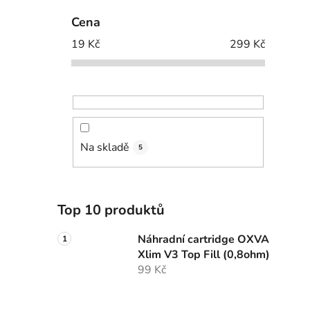
Cena
19
Kč
299
Kč
Na skladě
5
Top 10 produktů
Náhradní cartridge OXVA
Xlim V3 Top Fill (0,8ohm)
99 Kč