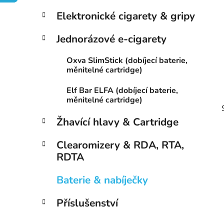
p
Elektronické cigarety & gripy
a
n
Jednorázové e-cigarety
e
Oxva SlimStick (dobíjecí baterie,
l
měnitelné cartridge)
Elf Bar ELFA (dobíjecí baterie,
měnitelné cartridge)
Žhavící hlavy & Cartridge
Clearomizery & RDA, RTA,
RDTA
i
Baterie & nabíječky
Příslušenství