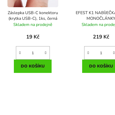
o
d
Záslepka USB-C konektoru
EFEST K1 NABÍJEČK
u
(krytka USB-C), 1ks, černá
MONOČLÁNK
k
Skladem na prodejně
Skladem na prode
t
ů
19 Kč
219 Kč
DO KOŠÍKU
DO KOŠÍKU