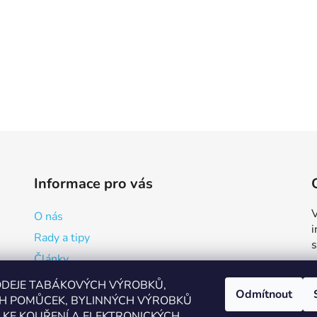
Informace pro vás
V
O nás
Rady a tipy
Články
Reklamační formulář
ODEJE TABÁKOVÝCH VÝROBKŮ,
Odmítnout
H POMŮCEK, BYLINNÝCH VÝROBKŮ
Kde vapovat v Přerově?
KE KOUŘENÍ A ELEKTRONICKÝCH