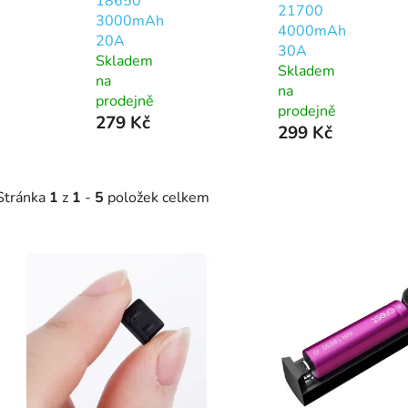
18650
21700
3000mAh
4000mAh
20A
30A
Skladem
Skladem
na
na
prodejně
prodejně
279 Kč
299 Kč
Stránka
1
z
1
-
5
položek celkem
V
ý
p
s
p
r