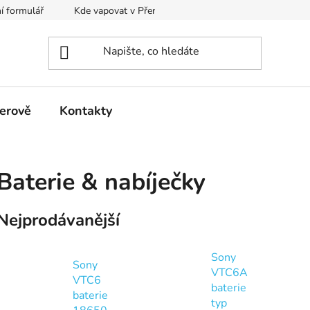
í formulář
Kde vapovat v Přerově?
Kalkulačka pro míchání
erově
Kontakty
Baterie & nabíječky
Nejprodávanější
Sony
Sony
VTC6A
VTC6
baterie
baterie
typ