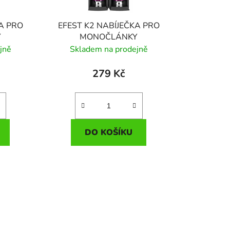
u
k
A PRO
EFEST K2 NABÍJEČKA PRO
t
Y
MONOČLÁNKY
ů
jně
Skladem na prodejně
279 Kč
DO KOŠÍKU