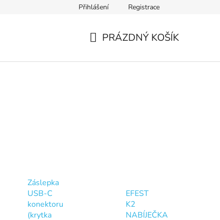
Přihlášení
Registrace
Ověření věku
Zásady zpracování osobních údajů
Obch
PRÁZDNÝ KOŠÍK
NÁKUPNÍ
KOŠÍK
Záslepka
USB-C
EFEST
konektoru
K2
(krytka
NABÍJEČKA