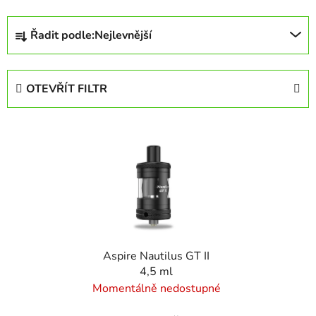
Ř
Řadit podle:
Nejlevnější
a
z
e
OTEVŘÍT FILTR
n
í
V
p
ý
r
p
o
i
d
s
u
p
k
r
t
Aspire Nautilus GT II
o
ů
4,5 ml
d
Momentálně nedostupné
u
k