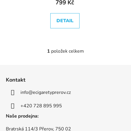
799 Kč
t
ů
DETAIL
1
položek celkem
O
v
l
Z
á
á
d
Kontakt
p
a
a
c
info
@
ecigaretyprerov.cz
t
í
p
í
+420 728 895 995
r
Naše prodejna:
v
k
Bratrská 114/3 Přerov, 750 02