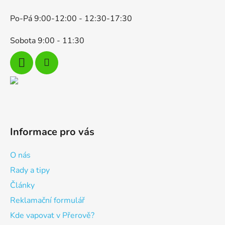
y
v
Po-Pá 9:00-12:00 - 12:30-17:30
ý
p
Sobota 9:00 - 11:30
i
s
u
Informace pro vás
O nás
Rady a tipy
Články
Reklamační formulář
Kde vapovat v Přerově?