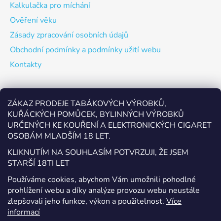
Kalkulačka pro míchání
Ověření věku
Zásady zpracování osobních údajů
Obchodní podmínky a podmínky užití webu
Kontakty
Odebírat newsletter
ZÁKAZ PRODEJE TABÁKOVÝCH VÝROBKŮ,
KUŘÁCKÝCH POMŮCEK, BYLINNÝCH VÝROBKŮ
Vložte svůj e-mail a my vám budeme zasílat informace o
URČENÝCH KE KOUŘENÍ A ELEKTRONICKÝCH CIGARET
nových produktech na našem e-shopu.
OSOBÁM MLADŠÍM 18 LET.
E-mail
KLIKNUTÍM NA SOUHLASÍM POTVRZUJI, ŽE JSEM
STARŠÍ 18TI LET
Vložením e-mailu souhlasíte s
podmínkami ochrany
Používáme cookies, abychom Vám umožnili pohodlné
osobních údajů
prohlížení webu a díky analýze provozu webu neustále
zlepšovali jeho funkce, výkon a použitelnost.
Více
PŘIHLÁSIT SE
informací