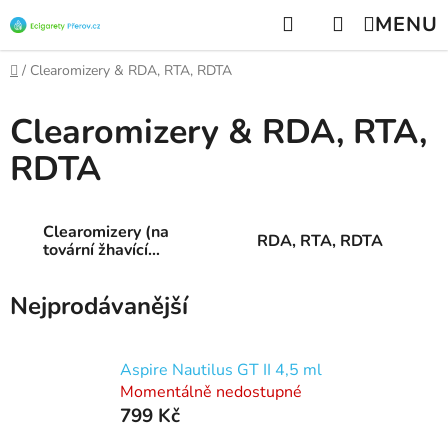
Přejít
Hledat
NÁKUPNÍ
na
KOŠÍK
obsah
Domů
/
Clearomizery & RDA, RTA, RDTA
Clearomizery & RDA, RTA,
RDTA
Clearomizery (na
RDA, RTA, RDTA
tovární žhavící
hlavy)
Nejprodávanější
Aspire Nautilus GT II 4,5 ml
Momentálně nedostupné
799 Kč