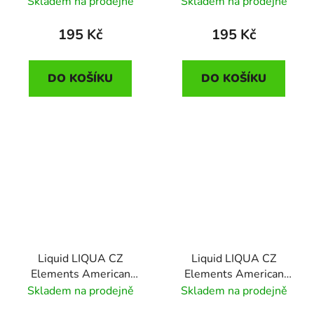
Skladem na prodejně
Skladem na prodejně
195 Kč
195 Kč
DO KOŠÍKU
DO KOŠÍKU
Liquid LIQUA CZ
Liquid LIQUA CZ
Elements American
Elements American
Blend 10ml-12mg
Blend 10ml-18mg
Skladem na prodejně
Skladem na prodejně
(Americký míchaný
(Americký míchaný