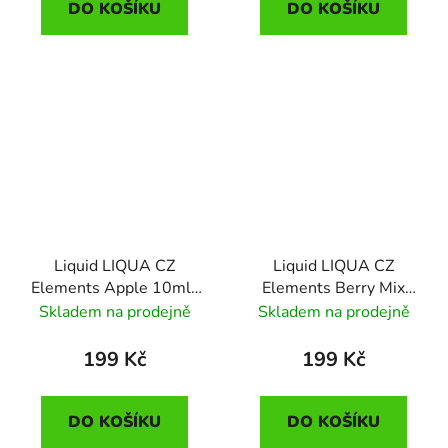
DO KOŠÍKU
DO KOŠÍKU
Liquid LIQUA CZ
Liquid LIQUA CZ
Elements Apple 10ml-
Elements Berry Mix
6mg (jablko)
10ml-0mg (lesní plody)
Skladem na prodejně
Skladem na prodejně
199 Kč
199 Kč
DO KOŠÍKU
DO KOŠÍKU