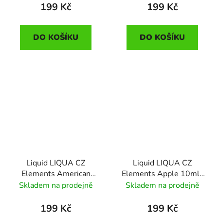
tabák)
tabák)
199 Kč
199 Kč
DO KOŠÍKU
DO KOŠÍKU
Liquid LIQUA CZ
Liquid LIQUA CZ
Elements American
Elements Apple 10ml-
Blend 10ml-6mg
12mg (jablko)
Skladem na prodejně
Skladem na prodejně
(Americký míchaný
tabák)
199 Kč
199 Kč