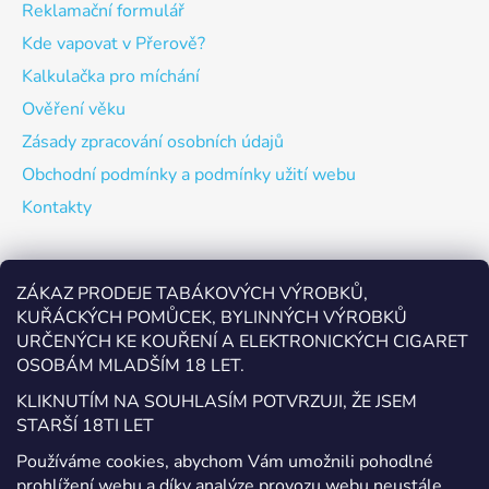
Reklamační formulář
Kde vapovat v Přerově?
Kalkulačka pro míchání
Ověření věku
Zásady zpracování osobních údajů
Obchodní podmínky a podmínky užití webu
Kontakty
Odebírat newsletter
ZÁKAZ PRODEJE TABÁKOVÝCH VÝROBKŮ,
KUŘÁCKÝCH POMŮCEK, BYLINNÝCH VÝROBKŮ
Vložte svůj e-mail a my vám budeme zasílat informace o
URČENÝCH KE KOUŘENÍ A ELEKTRONICKÝCH CIGARET
nových produktech na našem e-shopu.
OSOBÁM MLADŠÍM 18 LET.
E-mail
KLIKNUTÍM NA SOUHLASÍM POTVRZUJI, ŽE JSEM
STARŠÍ 18TI LET
Vložením e-mailu souhlasíte s
podmínkami ochrany
Používáme cookies, abychom Vám umožnili pohodlné
osobních údajů
prohlížení webu a díky analýze provozu webu neustále