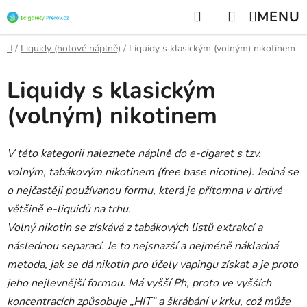
Přejít
Hledat
NÁKUPNÍ
na
KOŠÍK
obsah
Domů
/
Liquidy (hotové náplně)
/
Liquidy s klasickým (volným) nikotinem
Liquidy s klasickým
(volným) nikotinem
V této kategorii naleznete náplně do e-cigaret s tzv.
volným, tabákovým nikotinem (free base nicotine). Jedná se
o nejčastěji používanou formu, která je přítomna v drtivé
většině e-liquidů na trhu.
Volný nikotin se získává z tabákových listů extrakcí a
následnou separací. Je to nejsnazší a nejméně nákladná
metoda, jak se dá nikotin pro účely vapingu získat a je proto
jeho nejlevnější formou. Má vyšší Ph, proto ve vyšších
koncentracích způsobuje „HIT“ a škrábání v krku, což může