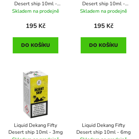
Desert ship 10ml -
Desert ship 10ml -
d
11mg
16mg
Skladem na prodejně
Skladem na prodejně
u
k
195 Kč
195 Kč
t
ů
DO KOŠÍKU
DO KOŠÍKU
Liquid Dekang Fifty
Liquid Dekang Fifty
Desert ship 10ml - 3mg
Desert ship 10ml - 6mg