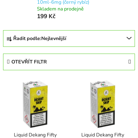
10ml-6mg (černý rybíz)
Skladem na prodejně
199 Kč
Ř
Řadit podle:
Nejlevnější
a
z
e
OTEVŘÍT FILTR
n
í
V
p
ý
r
p
o
i
d
s
u
p
k
r
t
Liquid Dekang Fifty
Liquid Dekang Fifty
o
ů