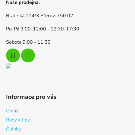
v
Naše prodejna:
ý
p
Bratrská 114/3 Přerov, 750 02
i
s
Po-Pá 9:00-12:00 - 12:30-17:30
u
Sobota 9:00 - 11:30
Informace pro vás
O nás
Rady a tipy
Články