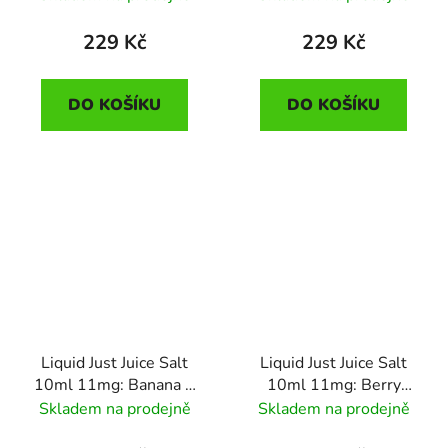
10mg
20mg
229 Kč
229 Kč
DO KOŠÍKU
DO KOŠÍKU
Liquid Just Juice Salt
Liquid Just Juice Salt
10ml 11mg: Banana &
10ml 11mg: Berry
Mango (Banán a Mango)
Burst (Lesní směs)
Skladem na prodejně
Skladem na prodejně