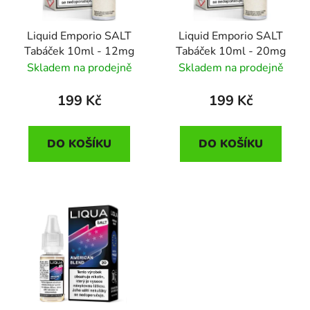
p
k
r
t
Liquid Emporio SALT
Liquid Emporio SALT
o
ů
Tabáček 10ml - 12mg
Tabáček 10ml - 20mg
d
Skladem na prodejně
Skladem na prodejně
u
k
199 Kč
199 Kč
t
ů
DO KOŠÍKU
DO KOŠÍKU