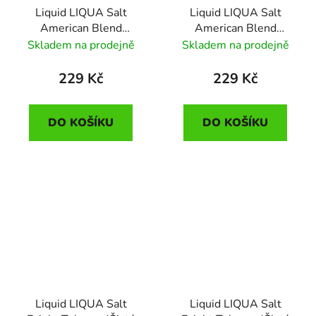
Liquid LIQUA Salt
Liquid LIQUA Salt
American Blend
American Blend
(Americký míchaný
(Americký míchaný
Skladem na prodejně
Skladem na prodejně
tabák) 10ml - 10mg
tabák) 10ml - 20mg
229 Kč
229 Kč
DO KOŠÍKU
DO KOŠÍKU
Liquid LIQUA Salt
Liquid LIQUA Salt