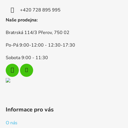
t
k
í
+420 728 895 995
y
v
Naše prodejna:
ý
p
Bratrská 114/3 Přerov, 750 02
i
s
Po-Pá 9:00-12:00 - 12:30-17:30
u
Sobota 9:00 - 11:30
Informace pro vás
O nás