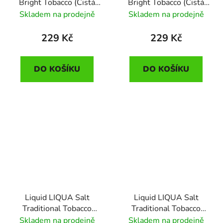
Bright Tobacco (Čistá
Bright Tobacco (Čistá
tabáková příchuť) 10ml
tabáková příchuť) 10ml
Skladem na prodejně
Skladem na prodejně
- 10mg
- 20mg
229 Kč
229 Kč
DO KOŠÍKU
DO KOŠÍKU
Liquid LIQUA Salt
Liquid LIQUA Salt
Traditional Tobacco
Traditional Tobacco
(Tradiční tabák) 10ml -
(Tradiční tabák) 10ml -
Skladem na prodejně
Skladem na prodejně