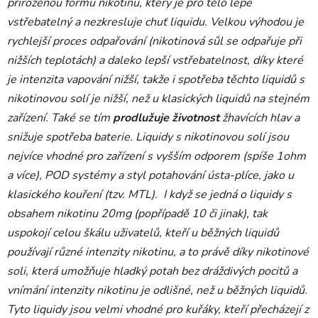
přirozenou formu nikotinu, který je pro tělo lépe
vstřebatelný a nezkresluje chuť liquidu. Velkou výhodou je
rychlejší proces odpařování (nikotinová sůl se odpařuje při
nižších teplotách) a daleko lepší vstřebatelnost, díky které
je intenzita vapování nižší, takže i spotřeba těchto liquidů s
nikotinovou solí je nižší, než u klasických liquidů na stejném
zařízení. Také se tím
prodlužuje životnost
žhavících hlav a
snižuje spotřeba baterie. Liquidy s nikotinovou solí jsou
nejvíce vhodné pro zařízení s vyšším odporem (spíše 1ohm
a více), POD systémy a styl potahování ústa-plíce, jako u
klasického kouření (tzv. MTL). I když se jedná o liquidy s
obsahem nikotinu 20mg (popřípadě 10 či jinak), tak
uspokojí celou škálu uživatelů, kteří u běžných liquidů
používají různé intenzity nikotinu, a to právě díky nikotinové
soli, která umožňuje hladký potah bez dráždivých pocitů a
vnímání intenzity nikotinu je odlišné, než u běžných liquidů.
Tyto liquidy jsou velmi vhodné pro kuřáky, kteří přecházejí z