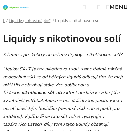
Přejít
Hledat
NÁKUPNÍ
na
KOŠÍK
obsah
Domů
/
Liquidy (hotové náplně)
/
Liquidy s nikotinovou solí
Liquidy s nikotinovou solí
K čemu a pro koho jsou určeny liquidy s nikotinovou solí?
Liquidy SALT (s tzv. nikotinovou solí, samozřejmě náplně
neobsahují sůl) se od běžných liquidů odlišují tím, že mají
nižší PH a obsahují stále více oblíbenou a
žádanou
nikotinovou sůl
, díky které dochází k rychlejší a
kvalitnější vstřebatelnosti = bez dráždivého pocitu v krku
oproti klasickým liquidům (nemusí však nutně platit pro
každého). V přírodě se tato sůl volně vyskytuje v
tabákových listech, díky tomu tyto liquidy obsahují