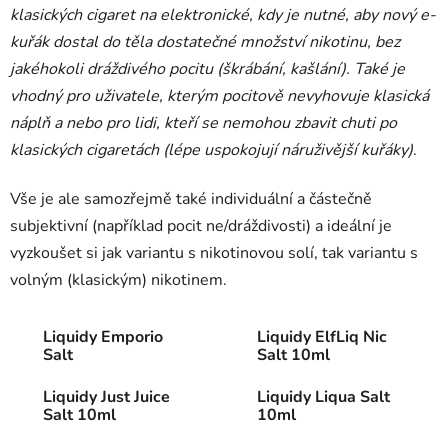
klasických cigaret na elektronické, kdy je nutné, aby nový e-
kuřák dostal do těla dostatečné množství nikotinu, bez
jakéhokoli dráždivého pocitu (škrábání, kašlání). Také je
vhodný pro uživatele, kterým pocitově nevyhovuje klasická
náplň a nebo pro lidi, kteří se nemohou zbavit chuti po
klasických cigaretách (lépe uspokojují náruživější kuřáky)
.
Vše je ale samozřejmě také individuální a částečně
subjektivní (například pocit ne/dráždivosti) a ideální je
vyzkoušet si jak variantu s nikotinovou solí, tak variantu s
volným (klasickým) nikotinem.
Liquidy Emporio
Liquidy ElfLiq Nic
Salt
Salt 10ml
Liquidy Just Juice
Liquidy Liqua Salt
Salt 10ml
10ml