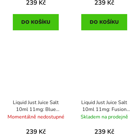
239 Kč
239 Kč
DO KOŠÍKU
DO KOŠÍKU
Liquid Just Juice Salt
Liquid Just Juice Salt
10ml 11mg: Blue
10ml 11mg: Fusion
Raspberry (Modrá
Berry Burst &
Momentálně nedostupné
Skladem na prodejně
malina)
Lemonade (Lesní ovoce
s citronem)
239 Kč
239 Kč