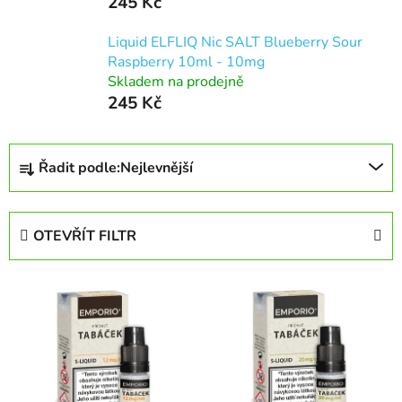
245 Kč
Liquid ELFLIQ Nic SALT Blueberry Sour
Raspberry 10ml - 10mg
Skladem na prodejně
245 Kč
Ř
Řadit podle:
Nejlevnější
a
z
e
OTEVŘÍT FILTR
n
í
V
p
ý
r
p
o
i
d
s
u