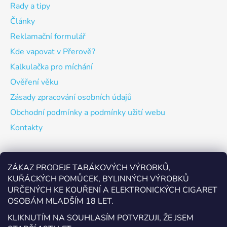
Rady a tipy
Články
Reklamační formulář
Kde vapovat v Přerově?
Kalkulačka pro míchání
Ověření věku
Zásady zpracování osobních údajů
Obchodní podmínky a podmínky užití webu
Kontakty
Odebírat newsletter
ZÁKAZ PRODEJE TABÁKOVÝCH VÝROBKŮ,
KUŘÁCKÝCH POMŮCEK, BYLINNÝCH VÝROBKŮ
Vložte svůj e-mail a my vám budeme zasílat informace o
URČENÝCH KE KOUŘENÍ A ELEKTRONICKÝCH CIGARET
nových produktech na našem e-shopu.
OSOBÁM MLADŠÍM 18 LET.
E-mail
KLIKNUTÍM NA SOUHLASÍM POTVRZUJI, ŽE JSEM