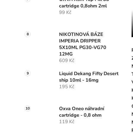
cartridge 0,8ohm 2ml
99 Kč
NIKOTINOVÁ BÁZE
IMPERIA DRIPPER
5X10ML PG30-VG70
12MG
609 Kč
Liquid Dekang Fifty Desert
ship 10ml - 16mg
195 Kč
Oxva Oneo náhradní
cartridge - 0,8 ohm
119 Kč