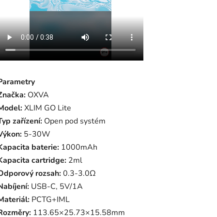
Parametry
Značka:
OXVA
Model:
XLIM GO Lite
Typ zařízení:
Open pod systém
Výkon:
5-30W
Kapacita baterie:
1000mAh
Kapacita cartridge:
2ml
Odporový rozsah:
0.3-3.0Ω
Nabíjení:
USB-C, 5V/1A
Materiál:
PCTG+IML
Rozměry:
113.65×25.73×15.58mm