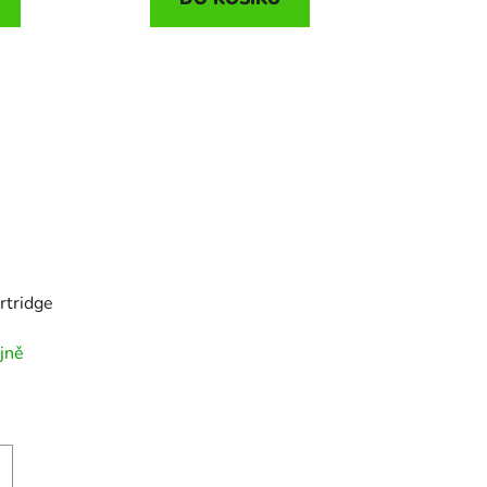
rtridge
jně