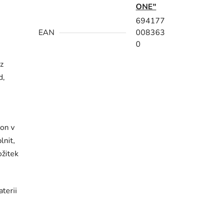
ONE"
694177
EAN
008363
0
z
d,
kon v
lnit,
ožitek
terii