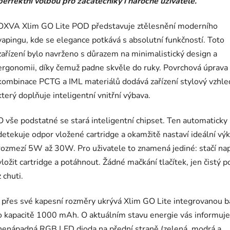
perfektní volbou pro začátečníky i náročné uživatele.
OXVA Xlim GO Lite POD představuje ztělesnění moderního
vapingu, kde se elegance potkává s absolutní funkčností. Toto
zařízení bylo navrženo s důrazem na minimalistický design a
ergonomii, díky čemuž padne skvěle do ruky. Povrchová úprava 
kombinace PCTG a IML materiálů dodává zařízení stylový vzhle
který doplňuje inteligentní vnitřní výbava.
O vše podstatné se stará inteligentní chipset. Ten automaticky
detekuje odpor vložené cartridge a okamžitě nastaví ideální vý
rozmezí 5W až 30W. Pro uživatele to znamená jediné: stačí nap
vložit cartridge a potáhnout. Žádné mačkání tlačítek, jen čistý p
z chuti.
I přes své kapesní rozměry ukrývá Xlim GO Lite integrovanou ba
o kapacitě 1000 mAh. O aktuálním stavu energie vás informuje
nenápadná RGB LED dioda na přední straně (zelená, modrá a