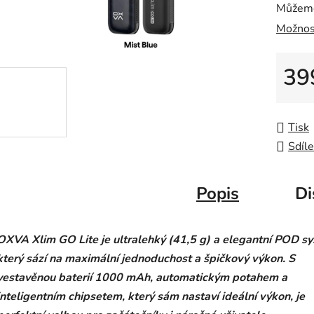
Můžeme
Možnos
39
Měrná
Tisk
Sdíle
Popis
Di
OXVA Xlim GO Lite je ultralehký (41,5 g) a elegantní POD s
který sází na maximální jednoduchost a špičkový výkon. S
vestavěnou baterií 1000 mAh, automatickým potahem a
inteligentním chipsetem, který sám nastaví ideální výkon, je