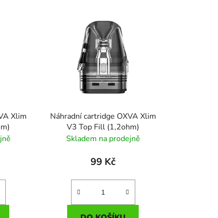
XVA Xlim
Náhradní cartridge OXVA Xlim
hm)
V3 Top Fill (1,2ohm)
jně
Skladem na prodejně
99 Kč
DO KOŠÍKU