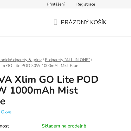
Přihlášení
Registrace
Ověření věku
Zásady zpracování osobních údajů
Obch
PRÁZDNÝ KOŠÍK
NÁKUPNÍ
KOŠÍK
ronické cigarety & gripy
/
E-cigarety "ALL IN ONE"
/
im GO Lite POD 30W 1000mAh Mist Blue
VA Xlim GO Lite POD
W 1000mAh Mist
e
:
Oxva
nost
Skladem na prodejně