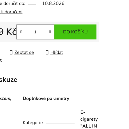
 doručit do:
10.8.2026
ti doručení
9 Kč
DO KOŠÍKU
 cena:
Zeptat se
Hlídat
t
skuze
ystém,
Doplňkové parametry
E-
cigarety
Kategorie
"ALL IN