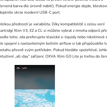
červená barva dle úrovně nabití). Pokud energie dojde, bleskově
doplníte skrze moderní USB-C port.
Velkou předností je variabilita. Díky kompatibilitě s celou serií
cartridgí Xlim V3, EZ a CL si můžete vybrat z mnoha odporů př
podle toho, zda preferujete klasické e-liquidy nebo nikotinové s
Ve spojení s nastavitelným bočním airflow si tak přizpůsobíte 
potahu přesně svým potřebám. Pokud hledáte spolehlivé, lehk
intuitivní „all-day“ zařízení, OXVA Xlim GO Lite je trefou do če