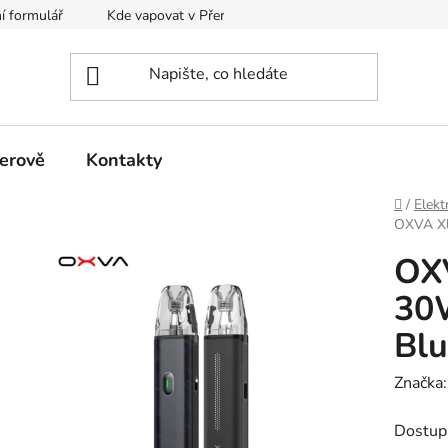
í formulář
Kde vapovat v Přerově?
Kalkulačka pro míchání
erově
Kontakty
Domů
/
Elekt
OXVA Xl
OX
30
Blu
Značka
Dostup