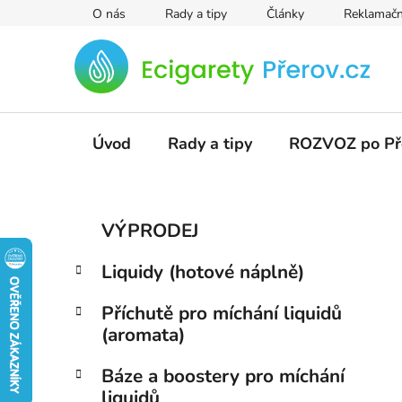
Přejít
O nás
Rady a tipy
Články
Reklamačn
na
obsah
Úvod
Rady a tipy
ROZVOZ po Př
P
K
Přeskočit
VÝPRODEJ
a
kategorie
o
t
s
Liquidy (hotové náplně)
e
t
g
r
Příchutě pro míchání liquidů
o
(aromata)
a
r
i
n
Báze a boostery pro míchání
e
n
liquidů