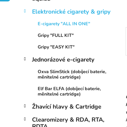
í
p
Elektronické cigarety & gripy
a
n
E-cigarety "ALL IN ONE"
e
Gripy "FULL KIT"
l
Gripy "EASY KIT"
Jednorázové e-cigarety
Oxva SlimStick (dobíjecí baterie,
měnitelné cartridge)
Elf Bar ELFA (dobíjecí baterie,
měnitelné cartridge)
Žhavící hlavy & Cartridge
Clearomizery & RDA, RTA,
RDTA