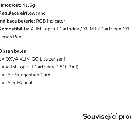
Hmotnost:
41.5g
Regulace airflow:
ano
Indikace baterie:
RGB indicator
Kompatibilita:
XLIM Top Fill Cartridge / XLIM EZ Cartridge / X
Series Pods
Obsah balení
1× OXVA XLIM GO Lite zařízení
1× XLIM Top Fill Cartridge 0.8Ω (2ml)
1× Use Suggestion Card
1× User Manual
Související pr