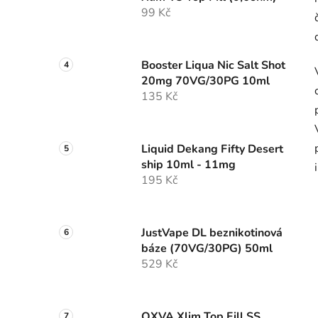
99 Kč
Booster Liqua Nic Salt Shot
20mg 70VG/30PG 10ml
135 Kč
Liquid Dekang Fifty Desert
ship 10ml - 11mg
195 Kč
JustVape DL beznikotinová
báze (70VG/30PG) 50ml
529 Kč
OXVA Xlim Top Fill SS