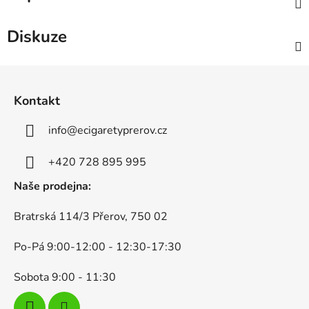
Diskuze
Z
á
Kontakt
p
a
info
@
ecigaretyprerov.cz
t
í
+420 728 895 995
Naše prodejna:
Bratrská 114/3 Přerov, 750 02
Po-Pá 9:00-12:00 - 12:30-17:30
Sobota 9:00 - 11:30