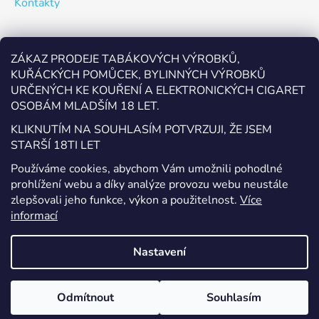
Kontakty
Odebírat newsletter
ZÁKAZ PRODEJE TABÁKOVÝCH VÝROBKŮ,
KUŘÁCKÝCH POMŮCEK, BYLINNÝCH VÝROBKŮ
Vložte svůj e-mail a my vám budeme zasílat informace o
URČENÝCH KE KOUŘENÍ A ELEKTRONICKÝCH CIGARET
nových produktech na našem e-shopu.
OSOBÁM MLADŠÍM 18 LET.
E-mail
KLIKNUTÍM NA SOUHLASÍM POTVRZUJI, ŽE JSEM
STARŠÍ 18TI LET
Vložením e-mailu souhlasíte s
podmínkami ochrany
Používáme cookies, abychom Vám umožnili pohodlné
osobních údajů
prohlížení webu a díky analýze provozu webu neustále
zlepšovali jeho funkce, výkon a použitelnost.
Více
PŘIHLÁSIT SE
informací
Nastavení
Vytvořil Shoptet
Odmítnout
Souhlasím
Copyright 2026
EcigaretyPřerov.cz
. Všechna práva
vyhrazena.