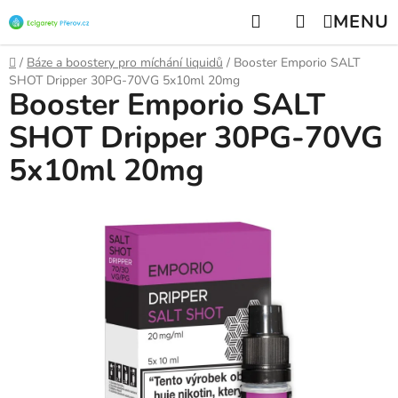
Přejít
Hledat
NÁKUPNÍ
na
KOŠÍK
obsah
Domů
/
Báze a boostery pro míchání liquidů
/
Booster Emporio SALT
SHOT Dripper 30PG-70VG 5x10ml 20mg
Booster Emporio SALT
SHOT Dripper 30PG-70VG
5x10ml 20mg