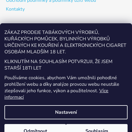
Obchodní podmínky a podmínky užití webu
Kontakty
Odebírat newsletter
ZÁKAZ PRODEJE TABÁKOVÝCH VÝROBKŮ,
KUŘÁCKÝCH POMŮCEK, BYLINNÝCH VÝROBKŮ
Vložte svůj e-mail a my vám budeme zasílat informace o
URČENÝCH KE KOUŘENÍ A ELEKTRONICKÝCH CIGARET
nových produktech na našem e-shopu.
OSOBÁM MLADŠÍM 18 LET.
E-mail
KLIKNUTÍM NA SOUHLASÍM POTVRZUJI, ŽE JSEM
STARŠÍ 18TI LET
Vložením e-mailu souhlasíte s
podmínkami ochrany
Používáme cookies, abychom Vám umožnili pohodlné
osobních údajů
prohlížení webu a díky analýze provozu webu neustále
zlepšovali jeho funkce, výkon a použitelnost.
Více
PŘIHLÁSIT SE
informací
Nastavení
Vytvořil Shoptet
Odmítnout
Souhlasím