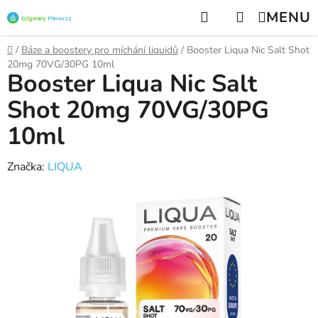
Přejít
Hledat
NÁKUPNÍ
na
KOŠÍK
obsah
Domů
/
Báze a boostery pro míchání liquidů
/
Booster Liqua Nic Salt Shot
20mg 70VG/30PG 10ml
Booster Liqua Nic Salt
Shot 20mg 70VG/30PG
10ml
Značka:
LIQUA