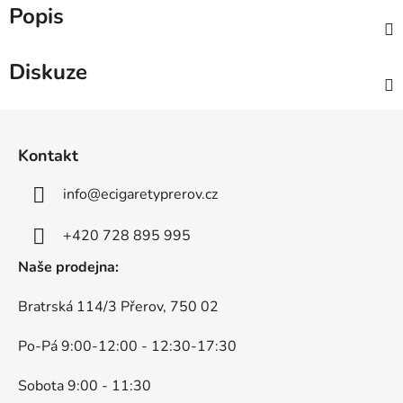
Popis
Diskuze
Z
á
Kontakt
p
a
info
@
ecigaretyprerov.cz
t
í
+420 728 895 995
Naše prodejna:
Bratrská 114/3 Přerov, 750 02
Po-Pá 9:00-12:00 - 12:30-17:30
Sobota 9:00 - 11:30