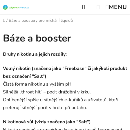
Přejít
Hledat
NÁKUPNÍ
na
KOŠÍK
obsah
Domů
/
Báze a boostery pro míchání liquidů
Báze a booster
Druhy nikotinu a jejich rozdíly:
Volný nikotin (značeno jako "Freebase" či jakýkoli produkt
bez označení "Salt")
Čistá forma nikotinu s vyšším pH.
Silnější „throat hit“ – pocit dráždění v krku.
Oblíbenější spíše u silnějších e-kuřáků a uživatelů, kteří
preferují silnější pocit v hrdle při potahu.
Nikotinová sůl (vždy značeno jako "Salt")
Nikotin spojený s organickou kyselinou (např. benzoovou).