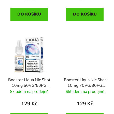
t
ů
DO KOŠÍKU
DO KOŠÍKU
Booster Liqua Nic Shot
Booster Liqua Nic Shot
10mg 50VG/50PG
10mg 70VG/30PG
10ml
10ml
Skladem na prodejně
Skladem na prodejně
129 Kč
129 Kč