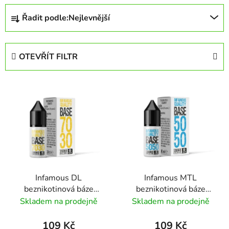
Ř
Řadit podle:
Nejlevnější
a
z
e
OTEVŘÍT FILTR
n
í
V
p
ý
r
p
o
i
d
s
u
p
k
r
t
Infamous DL
Infamous MTL
o
ů
beznikotinová báze
beznikotinová báze
d
70/30 VG/PG 10ml
50/50 VG/PG 10ml
Skladem na prodejně
Skladem na prodejně
u
k
109 Kč
109 Kč