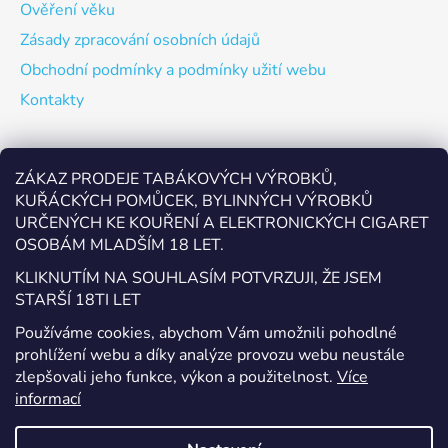
Ověření věku
Zásady zpracování osobních údajů
Obchodní podmínky a podmínky užití webu
Kontakty
Odebírat newsletter
ZÁKAZ PRODEJE TABÁKOVÝCH VÝROBKŮ,
KUŘÁCKÝCH POMŮCEK, BYLINNÝCH VÝROBKŮ
Vložte svůj e-mail a my vám budeme zasílat informace o
URČENÝCH KE KOUŘENÍ A ELEKTRONICKÝCH CIGARET
nových produktech na našem e-shopu.
OSOBÁM MLADŠÍM 18 LET.
E-mail
KLIKNUTÍM NA SOUHLASÍM POTVRZUJI, ŽE JSEM
STARŠÍ 18TI LET
Vložením e-mailu souhlasíte s
podmínkami ochrany
Používáme cookies, abychom Vám umožnili pohodlné
osobních údajů
prohlížení webu a díky analýze provozu webu neustále
zlepšovali jeho funkce, výkon a použitelnost.
Více
PŘIHLÁSIT SE
informací