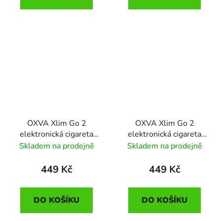
OXVA Xlim Go 2
OXVA Xlim Go 2
elektronická cigareta
elektronická cigareta
1500mAh Metal Silver
1500mAh Light Brown
Skladem na prodejně
Skladem na prodejně
Shadow
449 Kč
449 Kč
DO KOŠÍKU
DO KOŠÍKU