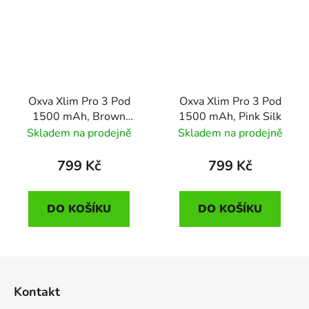
Oxva Xlim Pro 3 Pod
Oxva Xlim Pro 3 Pod
1500 mAh, Brown
1500 mAh, Pink Silk
Leather
Skladem na prodejně
Skladem na prodejně
799 Kč
799 Kč
DO KOŠÍKU
DO KOŠÍKU
Z
á
Kontakt
p