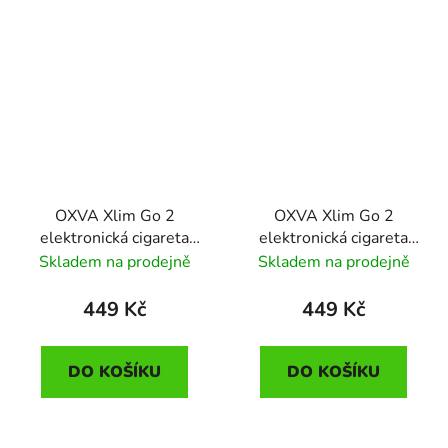
OXVA Xlim Go 2
OXVA Xlim Go 2
elektronická cigareta
elektronická cigareta
1500mAh Black
1500mAh Black Carbon
Skladem na prodejně
Skladem na prodejně
Shadow
449 Kč
449 Kč
DO KOŠÍKU
DO KOŠÍKU