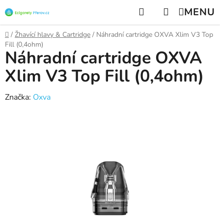
Přejít
Hledat
NÁKUPNÍ
na
KOŠÍK
obsah
Domů
/
Žhavící hlavy & Cartridge
/
Náhradní cartridge OXVA Xlim V3 Top
Fill (0,4ohm)
Náhradní cartridge OXVA
Xlim V3 Top Fill (0,4ohm)
Značka:
Oxva