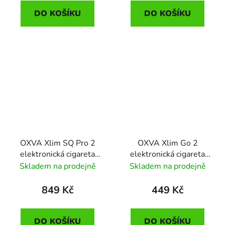
DO KOŠÍKU
DO KOŠÍKU
OXVA Xlim SQ Pro 2
OXVA Xlim Go 2
elektronická cigareta
elektronická cigareta
1600mAh Blue Shadow
1500mAh Pink Ripple
Skladem na prodejně
Skladem na prodejně
849 Kč
449 Kč
DO KOŠÍKU
DO KOŠÍKU