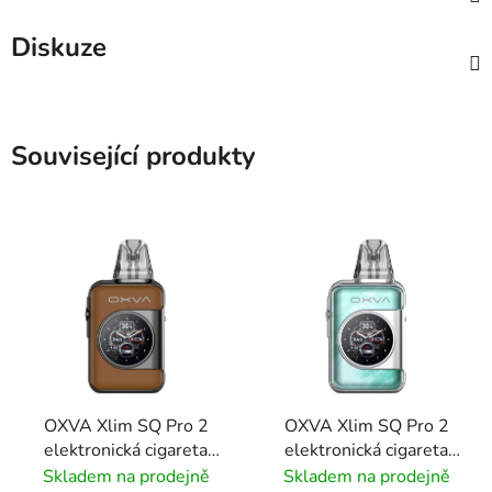
Diskuze
Související produkty
OXVA Xlim SQ Pro 2
OXVA Xlim SQ Pro 2
elektronická cigareta
elektronická cigareta
1600mAh Brown
1600mAh Celadon
Skladem na prodejně
Skladem na prodejně