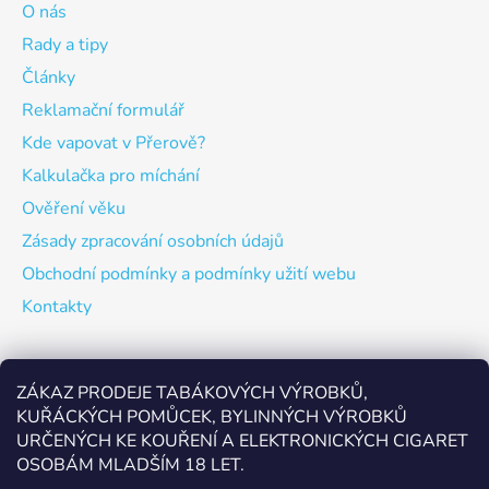
O nás
Rady a tipy
Články
Reklamační formulář
Kde vapovat v Přerově?
Kalkulačka pro míchání
Ověření věku
Zásady zpracování osobních údajů
Obchodní podmínky a podmínky užití webu
Kontakty
Odebírat newsletter
ZÁKAZ PRODEJE TABÁKOVÝCH VÝROBKŮ,
KUŘÁCKÝCH POMŮCEK, BYLINNÝCH VÝROBKŮ
Vložte svůj e-mail a my vám budeme zasílat informace o
URČENÝCH KE KOUŘENÍ A ELEKTRONICKÝCH CIGARET
nových produktech na našem e-shopu.
OSOBÁM MLADŠÍM 18 LET.