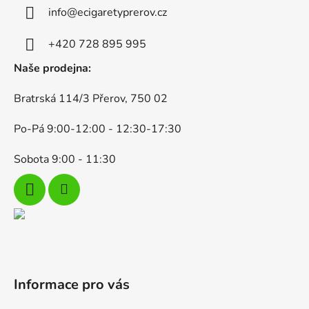
a
info
@
ecigaretyprerov.cz
t
í
+420 728 895 995
Naše prodejna:
Bratrská 114/3 Přerov, 750 02
Po-Pá 9:00-12:00 - 12:30-17:30
Sobota 9:00 - 11:30
Informace pro vás