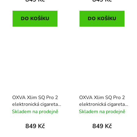
DO KOŠÍKU
DO KOŠÍKU
OXVA Xlim SQ Pro 2
OXVA Xlim SQ Pro 2
elektronická cigareta
elektronická cigareta
1600mAh Frost Marble
1600mAh Black Carbon
Skladem na prodejně
Skladem na prodejně
849 Kč
849 Kč