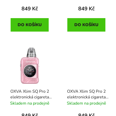
Leather
Marble
849 Kč
849 Kč
DO KOŠÍKU
DO KOŠÍKU
OXVA Xlim SQ Pro 2
OXVA Xlim SQ Pro 2
elektronická cigareta
elektronická cigareta
1600mAh Dream Pink
1600mAh Dream
Skladem na prodejně
Skladem na prodejně
Purple
849 Kč
849 Kč