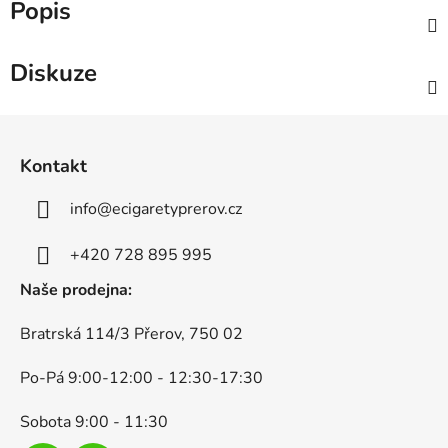
Popis
Diskuze
Z
á
Kontakt
p
a
info
@
ecigaretyprerov.cz
t
í
+420 728 895 995
Naše prodejna:
Bratrská 114/3 Přerov, 750 02
Po-Pá 9:00-12:00 - 12:30-17:30
Sobota 9:00 - 11:30