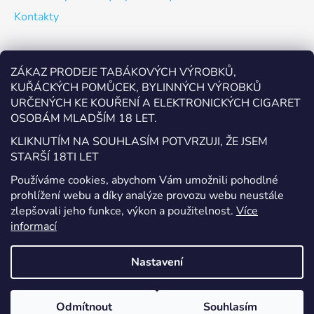
Kontakty
Odebírat newsletter
ZÁKAZ PRODEJE TABÁKOVÝCH VÝROBKŮ,
KUŘÁCKÝCH POMŮCEK, BYLINNÝCH VÝROBKŮ
Vložte svůj e-mail a my vám budeme zasílat informace o
URČENÝCH KE KOUŘENÍ A ELEKTRONICKÝCH CIGARET
nových produktech na našem e-shopu.
OSOBÁM MLADŠÍM 18 LET.
E-mail
KLIKNUTÍM NA SOUHLASÍM POTVRZUJI, ŽE JSEM
STARŠÍ 18TI LET
Vložením e-mailu souhlasíte s
podmínkami ochrany
Používáme cookies, abychom Vám umožnili pohodlné
osobních údajů
prohlížení webu a díky analýze provozu webu neustále
zlepšovali jeho funkce, výkon a použitelnost.
Více
PŘIHLÁSIT SE
informací
Nastavení
Vytvořil Shoptet
Odmítnout
Souhlasím
Copyright 2026
EcigaretyPřerov.cz
. Všechna práva