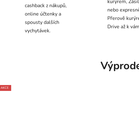
kurýrem, Zási
cashback z nákupů,
nebo expresn
online účtenky a
Přerově kurý
spousty dalších
Drive až k vá
vychytávek.
Výprode
AKCE
AKCE
AKCE
AKCE
AKCE
AKCE
AKCE
AKCE
AKCE
AKCE
AKCE
AKCE
AKCE
AKCE