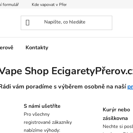
í formulář
Kde vapovat v Přerově?
Kalkulačka pro míchání
erově
Kontakty
Vape Shop EcigaretyPřerov.c
Rádi vám poradíme s výběrem osobně na naší
p
S námi ušetříte
Kurýr nebo
Pro všechny
zásilkovna
registrované zákazníky
Nechte si posl
nabízíme výhody: