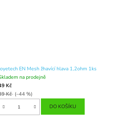
Joyetech EN Mesh žhavící hlava 1,2ohm 1ks
Skladem na prodejně
49 Kč
89 Kč
(–44 %)
DO KOŠÍKU