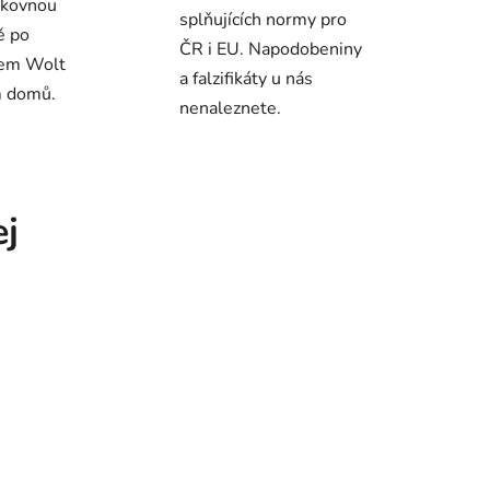
lkovnou
splňujících normy pro
ě po
ČR i EU. Napodobeniny
rem Wolt
a falzifikáty u nás
m domů.
nenaleznete.
j