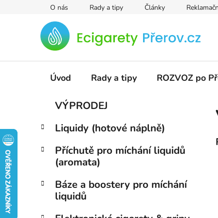
Přejít
O nás
Rady a tipy
Články
Reklamačn
na
obsah
Úvod
Rady a tipy
ROZVOZ po Př
P
K
Přeskočit
VÝPRODEJ
a
kategorie
o
t
s
Liquidy (hotové náplně)
e
t
g
r
Příchutě pro míchání liquidů
o
(aromata)
a
r
i
n
Báze a boostery pro míchání
e
n
liquidů
í
p