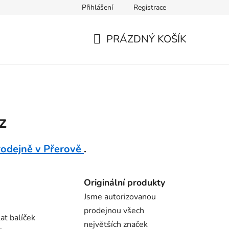
Přihlášení
Registrace
Ověření věku
Zásady zpracování osobních údajů
Obch
PRÁZDNÝ KOŠÍK
NÁKUPNÍ
KOŠÍK
z
rodejně v Přerově
.
Originální produkty
Jsme autorizovanou
prodejnou všech
at balíček
největších značek