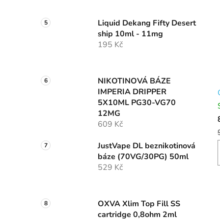
Liquid Dekang Fifty Desert
ship 10ml - 11mg
195 Kč
NIKOTINOVÁ BÁZE
IMPERIA DRIPPER
5X10ML PG30-VG70
12MG
609 Kč
JustVape DL beznikotinová
báze (70VG/30PG) 50ml
529 Kč
OXVA Xlim Top Fill SS
cartridge 0,8ohm 2ml