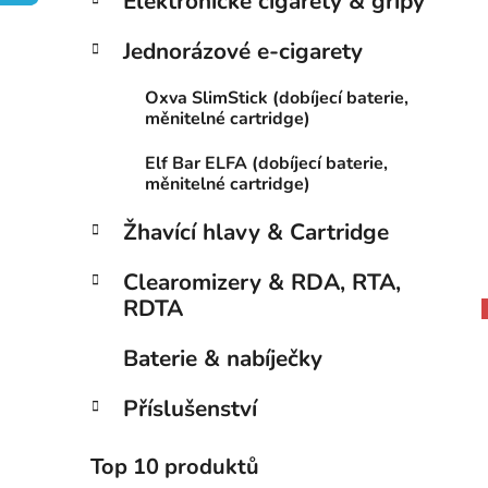
Elektronické cigarety & gripy
a
n
Jednorázové e-cigarety
e
Oxva SlimStick (dobíjecí baterie,
l
měnitelné cartridge)
Elf Bar ELFA (dobíjecí baterie,
měnitelné cartridge)
Žhavící hlavy & Cartridge
Clearomizery & RDA, RTA,
RDTA
Baterie & nabíječky
Příslušenství
Top 10 produktů