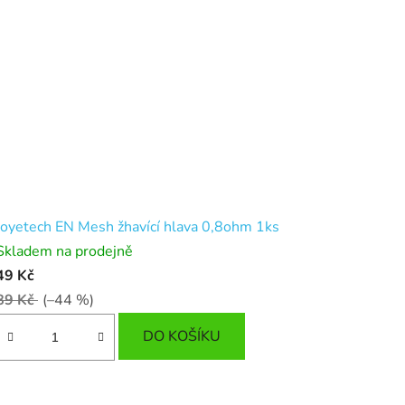
Joyetech EN Mesh žhavící hlava 0,8ohm 1ks
Skladem na prodejně
49 Kč
89 Kč
(–44 %)
DO KOŠÍKU