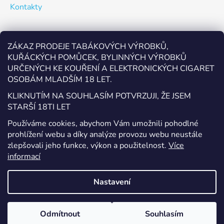
Kontakty
Odebírat newsletter
ZÁKAZ PRODEJE TABÁKOVÝCH VÝROBKŮ,
KUŘÁCKÝCH POMŮCEK, BYLINNÝCH VÝROBKŮ
Vložte svůj e-mail a my vám budeme zasílat informace o
URČENÝCH KE KOUŘENÍ A ELEKTRONICKÝCH CIGARET
nových produktech na našem e-shopu.
OSOBÁM MLADŠÍM 18 LET.
E-mail
KLIKNUTÍM NA SOUHLASÍM POTVRZUJI, ŽE JSEM
STARŠÍ 18TI LET
Vložením e-mailu souhlasíte s
podmínkami ochrany
Používáme cookies, abychom Vám umožnili pohodlné
osobních údajů
prohlížení webu a díky analýze provozu webu neustále
zlepšovali jeho funkce, výkon a použitelnost.
Více
PŘIHLÁSIT SE
informací
Nastavení
Vytvořil Shoptet
Odmítnout
Souhlasím
Copyright 2026
EcigaretyPřerov.cz
. Všechna práva