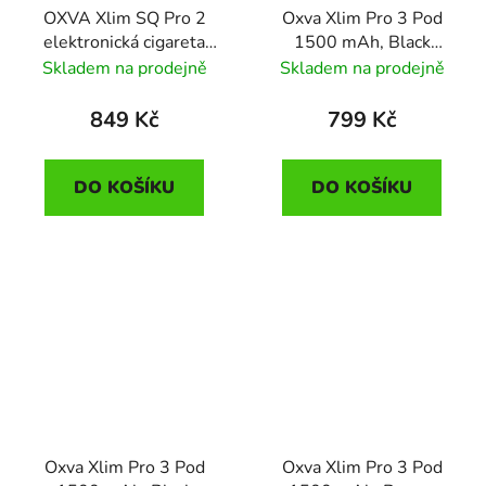
OXVA Xlim SQ Pro 2
Oxva Xlim Pro 3 Pod
elektronická cigareta
1500 mAh, Black
1600mAh Blue Shadow
Carbon
Skladem na prodejně
Skladem na prodejně
849 Kč
799 Kč
DO KOŠÍKU
DO KOŠÍKU
Oxva Xlim Pro 3 Pod
Oxva Xlim Pro 3 Pod