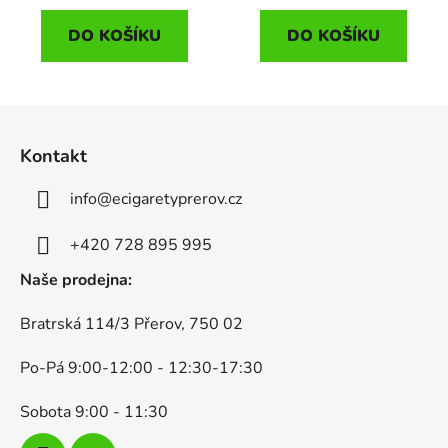
DO KOŠÍKU
DO KOŠÍKU
Z
á
Kontakt
p
a
info
@
ecigaretyprerov.cz
t
í
+420 728 895 995
Naše prodejna:
Bratrská 114/3 Přerov, 750 02
Po-Pá 9:00-12:00 - 12:30-17:30
Sobota 9:00 - 11:30