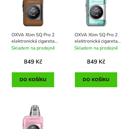
OXVA Xlim SQ Pro 2
OXVA Xlim SQ Pro 2
elektronická cigareta
elektronická cigareta
1600mAh Brown
1600mAh Celadon
Skladem na prodejně
Skladem na prodejně
Leather
Marble
849 Kč
849 Kč
DO KOŠÍKU
DO KOŠÍKU