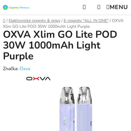
Přejít
Hledat
NÁKUPNÍ
na
KOŠÍK
obsah
Domů
/
Elektronické cigarety & gripy
/
E-cigarety "ALL IN ONE"
/
OXVA
Xlim GO Lite POD 30W 1000mAh Light Purple
OXVA Xlim GO Lite POD
30W 1000mAh Light
Purple
Značka:
Oxva