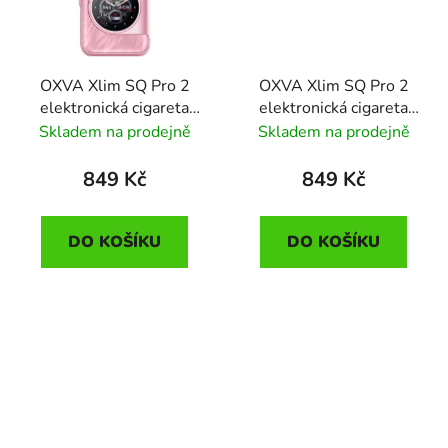
OXVA Xlim SQ Pro 2
OXVA Xlim SQ Pro 2
elektronická cigareta
elektronická cigareta
1600mAh Dream Pink
1600mAh Dream
Skladem na prodejně
Skladem na prodejně
Purple
849 Kč
849 Kč
DO KOŠÍKU
DO KOŠÍKU