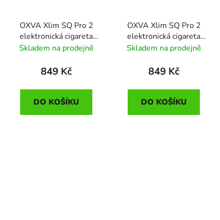
OXVA Xlim SQ Pro 2
OXVA Xlim SQ Pro 2
elektronická cigareta
elektronická cigareta
1600mAh Frost Marble
1600mAh Black Carbon
Skladem na prodejně
Skladem na prodejně
849 Kč
849 Kč
DO KOŠÍKU
DO KOŠÍKU