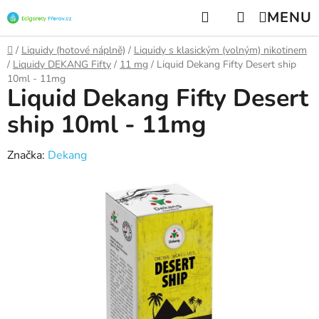
Přejít
Hledat
NÁKUPNÍ
na
KOŠÍK
obsah
Domů
/
Liquidy (hotové náplně)
/
Liquidy s klasickým (volným) nikotinem
/
Liquidy DEKANG Fifty
/
11 mg
/
Liquid Dekang Fifty Desert ship
10ml - 11mg
Liquid Dekang Fifty Desert
ship 10ml - 11mg
Značka:
Dekang