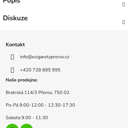
Popis
Diskuze
Z
á
Kontakt
p
a
info
@
ecigaretyprerov.cz
t
í
+420 728 895 995
Naše prodejna:
Bratrská 114/3 Přerov, 750 02
Po-Pá 9:00-12:00 - 12:30-17:30
Sobota 9:00 - 11:30