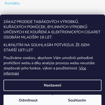
Kontakty
Odebírat newsletter
ZÁKAZ PRODEJE TABÁKOVÝCH VÝROBKŮ,
KUŘÁCKÝCH POMŮCEK, BYLINNÝCH VÝROBKŮ
Vložte svůj e-mail a my vám budeme zasílat informace o
URČENÝCH KE KOUŘENÍ A ELEKTRONICKÝCH CIGARET
nových produktech na našem e-shopu.
OSOBÁM MLADŠÍM 18 LET.
E-mail
KLIKNUTÍM NA SOUHLASÍM POTVRZUJI, ŽE JSEM
STARŠÍ 18TI LET
Vložením e-mailu souhlasíte s
podmínkami ochrany
Používáme cookies, abychom Vám umožnili pohodlné
osobních údajů
prohlížení webu a díky analýze provozu webu neustále
zlepšovali jeho funkce, výkon a použitelnost.
Více
PŘIHLÁSIT SE
informací
Nastavení
Vytvořil Shoptet
Odmítnout
Souhlasím
Copyright 2026
EcigaretyPřerov.cz
. Všechna práva