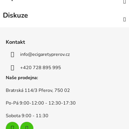
Diskuze
Z
á
Kontakt
p
a
info
@
ecigaretyprerov.cz
t
í
+420 728 895 995
Naše prodejna:
Bratrská 114/3 Přerov, 750 02
Po-Pá 9:00-12:00 - 12:30-17:30
Sobota 9:00 - 11:30