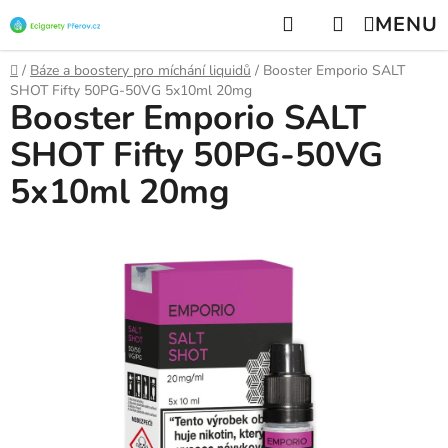
Přejít
Hledat
NÁKUPNÍ
na
KOŠÍK
obsah
Domů
/
Báze a boostery pro míchání liquidů
/
Booster Emporio SALT
SHOT Fifty 50PG-50VG 5x10ml 20mg
Booster Emporio SALT
SHOT Fifty 50PG-50VG
5x10ml 20mg