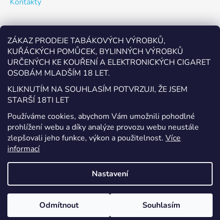
Kontakty
Odebírat newsletter
ZÁKAZ PRODEJE TABÁKOVÝCH VÝROBKŮ,
KUŘÁCKÝCH POMŮCEK, BYLINNÝCH VÝROBKŮ
Vložte svůj e-mail a my vám budeme zasílat informace o
URČENÝCH KE KOUŘENÍ A ELEKTRONICKÝCH CIGARET
nových produktech na našem e-shopu.
OSOBÁM MLADŠÍM 18 LET.
E-mail
KLIKNUTÍM NA SOUHLASÍM POTVRZUJI, ŽE JSEM
STARŠÍ 18TI LET
Vložením e-mailu souhlasíte s
podmínkami ochrany
Používáme cookies, abychom Vám umožnili pohodlné
osobních údajů
prohlížení webu a díky analýze provozu webu neustále
zlepšovali jeho funkce, výkon a použitelnost.
Více
PŘIHLÁSIT SE
informací
Nastavení
Vytvořil Shoptet
Odmítnout
Souhlasím
Copyright 2026
EcigaretyPřerov.cz
. Všechna práva
vyhrazena.