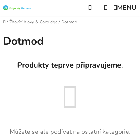
Přejít
Hledat
NÁKUPNÍ
na
KOŠÍK
obsah
Domů
/
Žhavící hlavy & Cartridge
/
Dotmod
Dotmod
Produkty teprve připravujeme.
Můžete se ale podívat na ostatní kategorie.