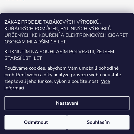
Odebírat newsletter
ZÁKAZ PRODEJE TABÁKOVÝCH VÝROBKŮ,
KUŘÁCKÝCH POMŮCEK, BYLINNÝCH VÝROBKŮ
Vložte svůj e-mail a my vám budeme zasílat informace o
URČENÝCH KE KOUŘENÍ A ELEKTRONICKÝCH CIGARET
nových produktech na našem e-shopu.
OSOBÁM MLADŠÍM 18 LET.
E-mail
KLIKNUTÍM NA SOUHLASÍM POTVRZUJI, ŽE JSEM
STARŠÍ 18TI LET
Vložením e-mailu souhlasíte s
podmínkami ochrany
Používáme cookies, abychom Vám umožnili pohodlné
osobních údajů
prohlížení webu a díky analýze provozu webu neustále
zlepšovali jeho funkce, výkon a použitelnost.
Více
PŘIHLÁSIT SE
informací
Nastavení
Vytvořil Shoptet
Odmítnout
Souhlasím
Copyright 2026
EcigaretyPřerov.cz
. Všechna práva
vyhrazena.