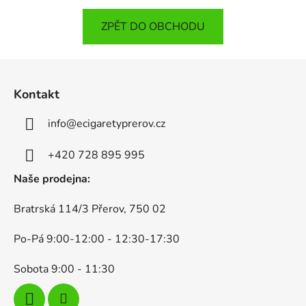
ZPĚT DO OBCHODU
Z
á
Kontakt
p
a
info
@
ecigaretyprerov.cz
t
í
+420 728 895 995
Naše prodejna:
Bratrská 114/3 Přerov, 750 02
Po-Pá 9:00-12:00 - 12:30-17:30
Sobota 9:00 - 11:30