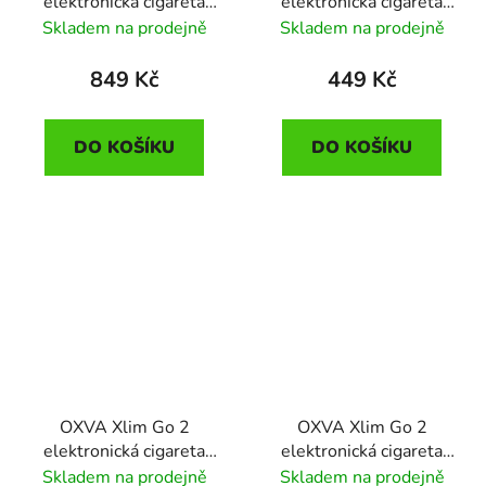
elektronická cigareta
elektronická cigareta
1600mAh Blue Shadow
1500mAh Pink Ripple
Skladem na prodejně
Skladem na prodejně
849 Kč
449 Kč
DO KOŠÍKU
DO KOŠÍKU
OXVA Xlim Go 2
OXVA Xlim Go 2
elektronická cigareta
elektronická cigareta
1500mAh Metal Silver
1500mAh Light Brown
Skladem na prodejně
Skladem na prodejně