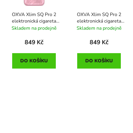
OXVA Xlim SQ Pro 2
OXVA Xlim SQ Pro 2
elektronická cigareta
elektronická cigareta
1600mAh Dream Pink
1600mAh Dream
Skladem na prodejně
Skladem na prodejně
Purple
849 Kč
849 Kč
DO KOŠÍKU
DO KOŠÍKU