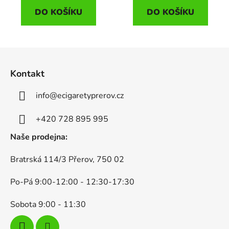
DO KOŠÍKU
DO KOŠÍKU
Z
á
Kontakt
p
a
info
@
ecigaretyprerov.cz
t
í
+420 728 895 995
Naše prodejna:
Bratrská 114/3 Přerov, 750 02
Po-Pá 9:00-12:00 - 12:30-17:30
Sobota 9:00 - 11:30