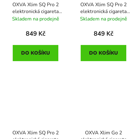
OXVA Xlim SQ Pro 2
OXVA Xlim SQ Pro 2
elektronická cigareta
elektronická cigareta
1600mAh Frost Marble
1600mAh Black Carbon
Skladem na prodejně
Skladem na prodejně
849 Kč
849 Kč
DO KOŠÍKU
DO KOŠÍKU
OXVA Xlim SQ Pro 2
OXVA Xlim Go 2