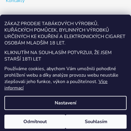
Kontakty
Odebírat newsletter
ZÁKAZ PRODEJE TABÁKOVÝCH VÝROBKŮ,
KUŘÁCKÝCH POMŮCEK, BYLINNÝCH VÝROBKŮ
Vložte svůj e-mail a my vám budeme zasílat informace o
URČENÝCH KE KOUŘENÍ A ELEKTRONICKÝCH CIGARET
nových produktech na našem e-shopu.
OSOBÁM MLADŠÍM 18 LET.
E-mail
KLIKNUTÍM NA SOUHLASÍM POTVRZUJI, ŽE JSEM
STARŠÍ 18TI LET
Vložením e-mailu souhlasíte s
podmínkami ochrany
Používáme cookies, abychom Vám umožnili pohodlné
osobních údajů
prohlížení webu a díky analýze provozu webu neustále
zlepšovali jeho funkce, výkon a použitelnost.
Více
PŘIHLÁSIT SE
informací
Nastavení
Vytvořil Shoptet
Odmítnout
Souhlasím
Copyright 2026
EcigaretyPřerov.cz
. Všechna práva
vyhrazena.