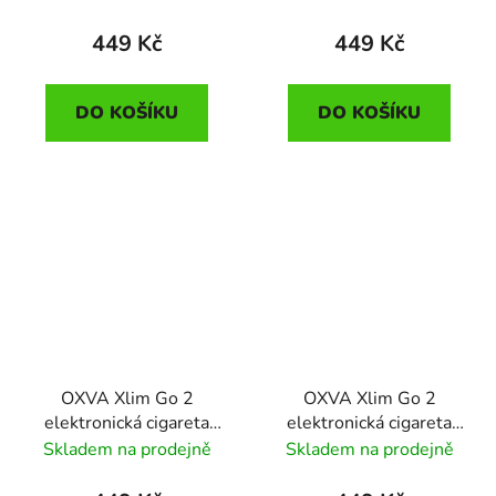
Shadow
449 Kč
449 Kč
DO KOŠÍKU
DO KOŠÍKU
OXVA Xlim Go 2
OXVA Xlim Go 2
elektronická cigareta
elektronická cigareta
1500mAh Black
1500mAh Black Carbon
Skladem na prodejně
Skladem na prodejně
Shadow