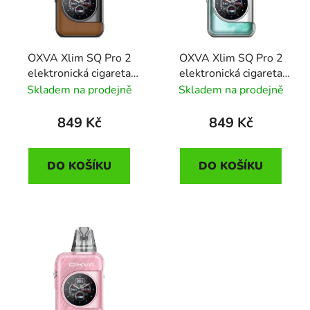
OXVA Xlim SQ Pro 2
OXVA Xlim SQ Pro 2
elektronická cigareta
elektronická cigareta
1600mAh Brown
1600mAh Celadon
Skladem na prodejně
Skladem na prodejně
Leather
Marble
849 Kč
849 Kč
DO KOŠÍKU
DO KOŠÍKU