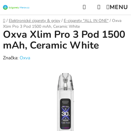
Přejít
Hledat
NÁKUPNÍ
na
KOŠÍK
obsah
Domů
/
Elektronické cigarety & gripy
/
E-cigarety "ALL IN ONE"
/
Oxva
Xlim Pro 3 Pod 1500 mAh, Ceramic White
Oxva Xlim Pro 3 Pod 1500
mAh, Ceramic White
Značka:
Oxva