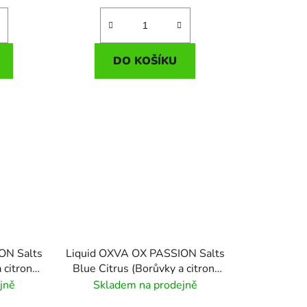
DO KOŠÍKU
ON Salts
Liquid OXVA OX PASSION Salts
 citron)
Blue Citrus (Borůvky a citron)
10ml - 20mg
jně
Skladem na prodejně