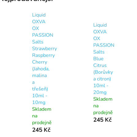
Liquid
OXVA
Liquid
OX
OXVA
PASSION
OX
Salts
PASSION
Strawberry
Salts
Raspberry
Blue
Cherry
Citrus
(Jahoda,
(Borůvky
malina
a citron)
a
10ml -
třešeň)
20mg
10ml -
Skladem
10mg
na
Skladem
prodejně
na
245 Kč
prodejně
245 Kč