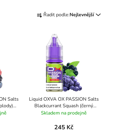
Ř
Řadit podle:
Nejlevnější
a
z
e
n
í
p
r
o
d
u
k
ON Salts
Liquid OXVA OX PASSION Salts
t
plody)
Blackcurrant Squash (černý
ů
rybíz s hroznovým vínem) 10ml
jně
Skladem na prodejně
- 10mg
245 Kč