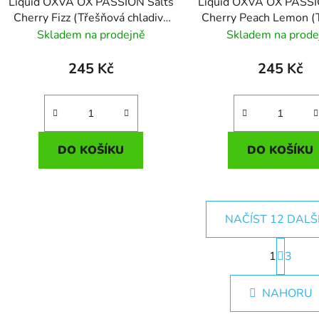
Liquid OXVA OX PASSION Salts
Liquid OXVA OX PASSI
Cherry Fizz (Třešňová chladivá
Cherry Peach Lemon (
limonáda) 10ml - 20mg
broskví a citronem) 
Skladem na prodejně
Skladem na prode
10mg
245 Kč
245 Kč
DO KOŠÍKU
DO KOŠÍKU
NAČÍST 12 DALŠ
S
1
t
3
O
r
v
á
l
NAHORU
n
á
k