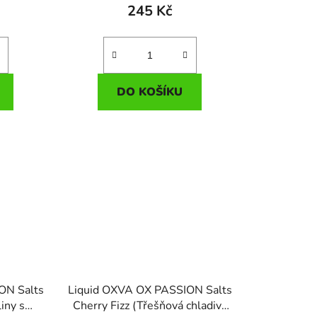
245 Kč
DO KOŠÍKU
ON Salts
Liquid OXVA OX PASSION Salts
iny s
Cherry Fizz (Třešňová chladivá