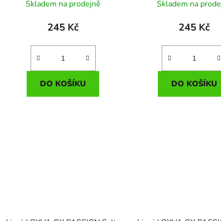
borůvkami) 10ml - 10mg
borůvkami) 10ml -
Skladem na prodejně
Skladem na prode
245 Kč
245 Kč
DO KOŠÍKU
DO KOŠÍKU