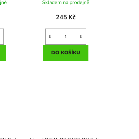
 20mg
limonáda) 10ml - 10mg
jně
Skladem na prodejně
245 Kč
DO KOŠÍKU