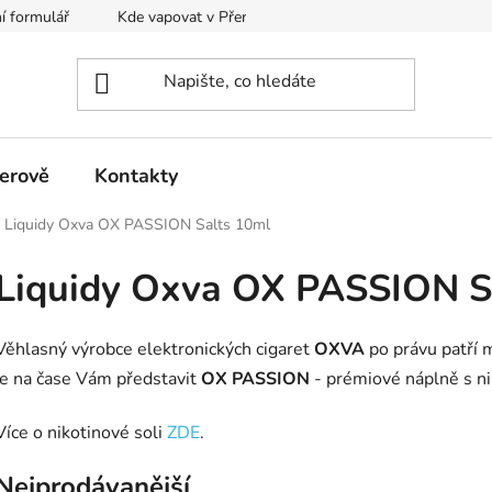
í formulář
Kde vapovat v Přerově?
Kalkulačka pro míchání
erově
Kontakty
Liquidy Oxva OX PASSION Salts 10ml
Liquidy Oxva OX PASSION S
Věhlasný výrobce elektronických cigaret
OXVA
po právu patří 
je na čase Vám představit
OX PASSION
- prémiové náplně s ni
Více o nikotinové soli
ZDE
.
Nejprodávanější