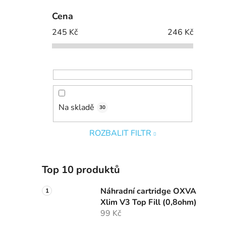
Cena
245
Kč
246
Kč
Na skladě
30
ROZBALIT FILTR
Top 10 produktů
Náhradní cartridge OXVA
Xlim V3 Top Fill (0,8ohm)
99 Kč