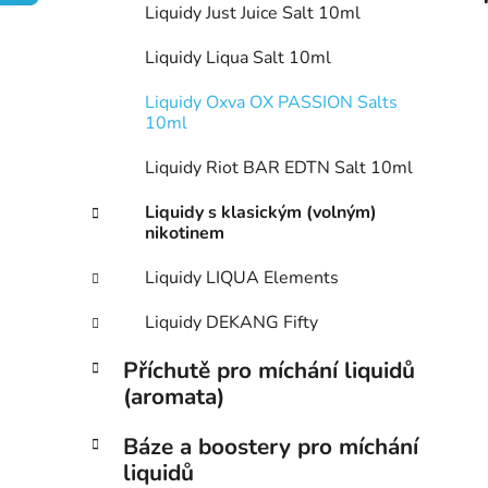
Liquidy Just Juice Salt 10ml
p
a
Liquidy Liqua Salt 10ml
n
Liquidy Oxva OX PASSION Salts
e
10ml
l
Liquidy Riot BAR EDTN Salt 10ml
Liquidy s klasickým (volným)
nikotinem
Liquidy LIQUA Elements
Liquidy DEKANG Fifty
Příchutě pro míchání liquidů
(aromata)
Báze a boostery pro míchání
liquidů