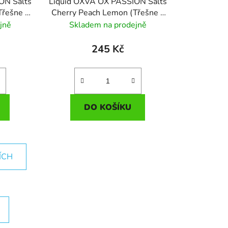
ON Salts
Liquid OXVA OX PASSION Salts
Třešne s
Cherry Peach Lemon (Třešne s
10ml -
broskví a citronem) 10ml -
jně
Skladem na prodejně
20mg
245 Kč
DO KOŠÍKU
ÍCH