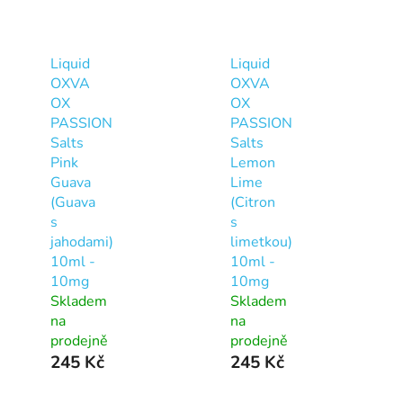
Liquid
Liquid
OXVA
OXVA
OX
OX
PASSION
PASSION
Salts
Salts
Pink
Lemon
Guava
Lime
(Guava
(Citron
s
s
jahodami)
limetkou)
10ml -
10ml -
10mg
10mg
Skladem
Skladem
na
na
prodejně
prodejně
245 Kč
245 Kč