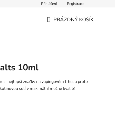
Přihlášení
Registrace
Ověření věku
Zásady zpracování osobních údajů
Obch
PRÁZDNÝ KOŠÍK
NÁKUPNÍ
KOŠÍK
alts 10ml
mezi nejlepší značky na vapingovém trhu, a proto
kotinovou solí v maximální možné kvalitě.