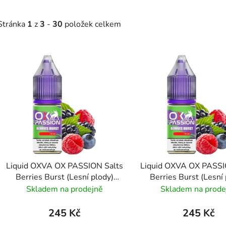
Stránka
1
z
3
-
30
položek celkem
V
ý
p
s
p
r
o
d
Liquid OXVA OX PASSION Salts
Liquid OXVA OX PASSI
u
Berries Burst (Lesní plody)
Berries Burst (Lesní 
k
10ml - 10mg
10ml - 20mg
Skladem na prodejně
Skladem na prode
t
ů
245 Kč
245 Kč