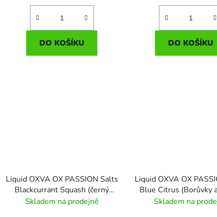
DO KOŠÍKU
DO KOŠÍKU
Liquid OXVA OX PASSION Salts
Liquid OXVA OX PASSI
Blackcurrant Squash (černý
Blue Citrus (Borůvky a
rybíz s hroznovým vínem) 10ml
10ml - 10mg
Skladem na prodejně
Skladem na prode
- 20mg