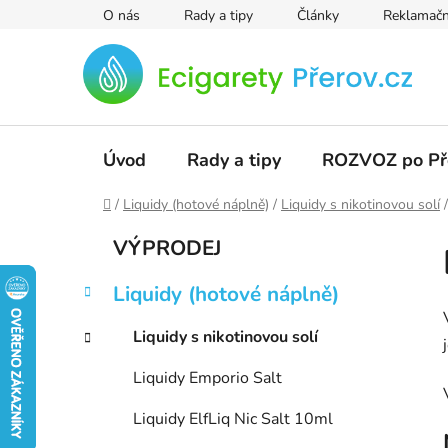
Přejít
O nás
Rady a tipy
Články
Reklamačn
na
obsah
Úvod
Rady a tipy
ROZVOZ po Př
Domů
/
Liquidy (hotové náplně)
/
Liquidy s nikotinovou solí
/
P
K
Přeskočit
VÝPRODEJ
a
kategorie
o
t
s
Liquidy (hotové náplně)
e
t
g
r
Liquidy s nikotinovou solí
o
a
r
Liquidy Emporio Salt
i
n
e
n
Liquidy ElfLiq Nic Salt 10ml
í