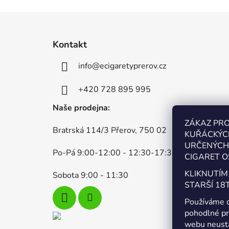
Z
á
Kontakt
p
info
@
ecigaretyprerov.cz
a
t
+420 728 895 995
í
Naše prodejna:
ZÁKAZ PR
Bratrská 114/3 Přerov, 750 02
KUŘÁCKÝC
URČENÝCH 
Po-Pá 9:00-12:00 - 12:30-17:30
CIGARET O
KLIKNUTÍM
Sobota 9:00 - 11:30
STARŠÍ 18T
Používáme 
pohodlné pr
webu neustá