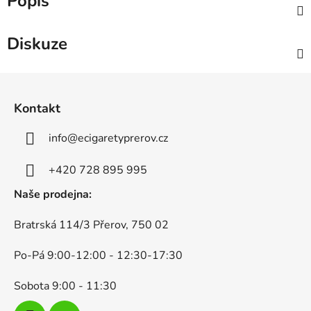
Popis
Diskuze
Z
á
Kontakt
p
a
info
@
ecigaretyprerov.cz
t
í
+420 728 895 995
Naše prodejna:
Bratrská 114/3 Přerov, 750 02
Po-Pá 9:00-12:00 - 12:30-17:30
Sobota 9:00 - 11:30