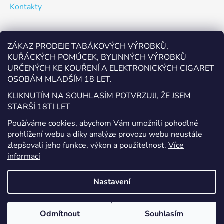
Kontakty
Odebírat newsletter
ZÁKAZ PRODEJE TABÁKOVÝCH VÝROBKŮ,
KUŘÁCKÝCH POMŮCEK, BYLINNÝCH VÝROBKŮ
Vložte svůj e-mail a my vám budeme zasílat informace o
URČENÝCH KE KOUŘENÍ A ELEKTRONICKÝCH CIGARET
nových produktech na našem e-shopu.
OSOBÁM MLADŠÍM 18 LET.
E-mail
KLIKNUTÍM NA SOUHLASÍM POTVRZUJI, ŽE JSEM
STARŠÍ 18TI LET
Vložením e-mailu souhlasíte s
podmínkami ochrany
Používáme cookies, abychom Vám umožnili pohodlné
osobních údajů
prohlížení webu a díky analýze provozu webu neustále
zlepšovali jeho funkce, výkon a použitelnost.
Více
PŘIHLÁSIT SE
informací
Nastavení
Vytvořil Shoptet
Odmítnout
Souhlasím
Copyright 2026
EcigaretyPřerov.cz
. Všechna práva