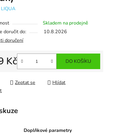
:
LIQUA
nost
Skladem na prodejně
 doručit do:
10.8.2026
ti doručení
9 Kč
DO KOŠÍKU
 cena:
Zeptat se
Hlídat
t
skuze
Doplňkové parametry