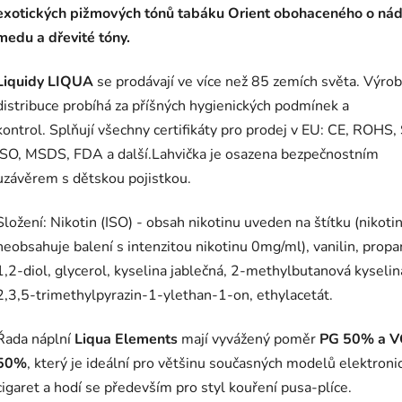
exotických pižmových tónů tabáku Orient obohaceného o ná
medu a dřevité tóny.
Liquidy LIQUA
se prodávají ve více než 85 zemích světa. Výrob
distribuce probíhá za příšných hygienických podmínek a
kontrol. Splňují všechny certifikáty pro prodej v EU: CE, ROHS,
ISO, MSDS, FDA a další.Lahvička je osazena bezpečnostním
uzávěrem s dětskou pojistkou.
Složení: Nikotin (ISO) - obsah nikotinu uveden na štítku (nikoti
neobsahuje balení s intenzitou nikotinu 0mg/ml), vanilin, propa
1,2-diol, glycerol, kyselina jablečná, 2-methylbutanová kyselin
2,3,5-trimethylpyrazin-1-ylethan-1-on, ethylacetát.
Řada náplní
Liqua Elements
mají vyvážený poměr
PG 50% a V
50%
, který je ideální pro většinu současných modelů elektroni
cigaret a hodí se především pro styl kouření pusa-plíce.