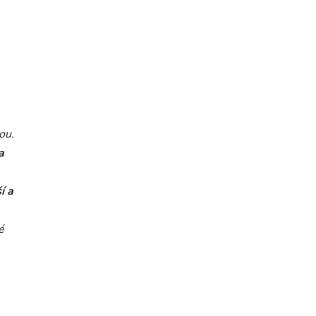
ou.
a
í a
é