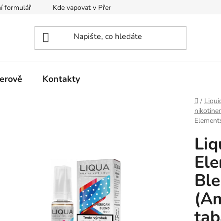
í formulář
Kde vapovat v Přerově?
Kalkulačka pro míchání
erově
Kontakty
Domů
/
Liqui
nikotin
Element
Liq
Ele
Bl
(Am
tab