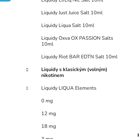
n
Liquidy ElfLiq Nic Salt 10ml
í
Liquidy Just Juice Salt 10ml
p
a
Liquidy Liqua Salt 10ml
n
Liquidy Oxva OX PASSION Salts
e
10ml
l
Liquidy Riot BAR EDTN Salt 10ml
Liquidy s klasickým (volným)
nikotinem
Liquidy LIQUA Elements
0 mg
12 mg
18 mg