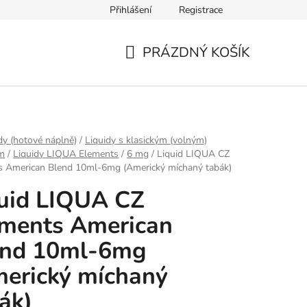
Přihlášení
Registrace
Ověření věku
Zásady zpracování osobních údajů
Obch
PRÁZDNÝ KOŠÍK
NÁKUPNÍ
KOŠÍK
dy (hotové náplně)
/
Liquidy s klasickým (volným)
em
/
Liquidy LIQUA Elements
/
6 mg
/
Liquid LIQUA CZ
s American Blend 10ml-6mg (Americký míchaný tabák)
uid LIQUA CZ
ments American
end 10ml-6mg
erický míchaný
ák)