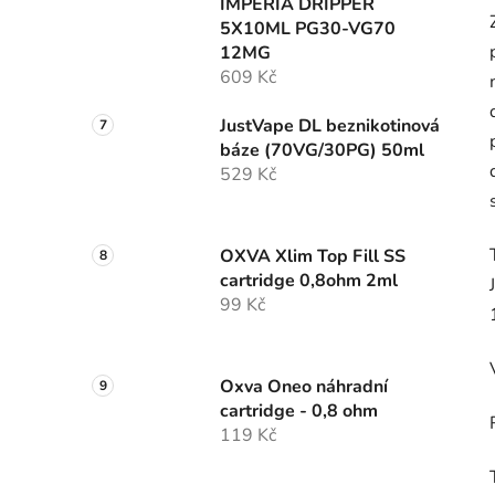
IMPERIA DRIPPER
5X10ML PG30-VG70
12MG
609 Kč
JustVape DL beznikotinová
báze (70VG/30PG) 50ml
529 Kč
OXVA Xlim Top Fill SS
cartridge 0,8ohm 2ml
99 Kč
Oxva Oneo náhradní
cartridge - 0,8 ohm
119 Kč