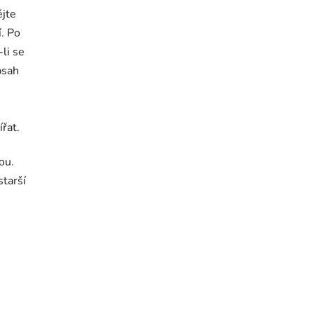
ějte
. Po
li se
bsah
řat.
ou.
starší