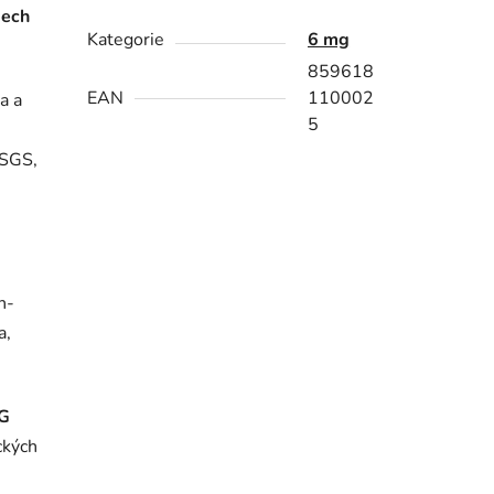
dech
Kategorie
6 mg
859618
EAN
110002
a a
5
 SGS,
n
n-
a,
G
ckých