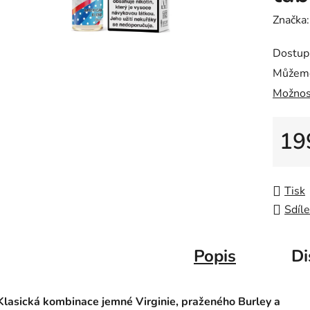
Značka
Dostup
Můžeme
Možnos
19
Měrná
Tisk
Sdíle
Popis
Di
Klasická kombinace jemné Virginie, praženého Burley a