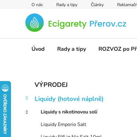
Přejít
O nás
Rady a tipy
Články
Reklamačn
na
obsah
Úvod
Rady a tipy
ROZVOZ po Př
P
K
Přeskočit
VÝPRODEJ
a
kategorie
o
t
s
Liquidy (hotové náplně)
e
t
g
r
Liquidy s nikotinovou solí
o
a
r
Liquidy Emporio Salt
i
n
e