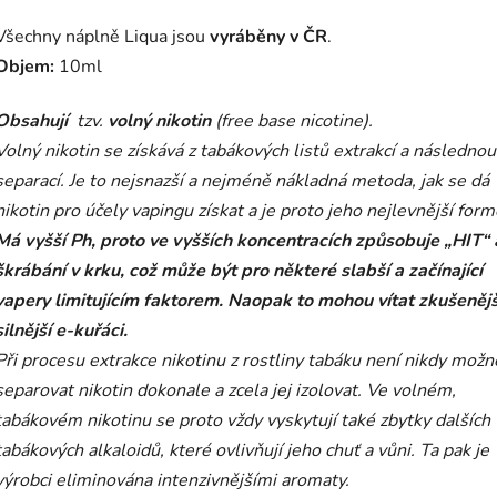
Všechny náplně Liqua jsou
vyráběny v ČR
.
Objem:
10ml
Obsahují
tzv.
volný nikotin
(free base nicotine).
Volný nikotin se získává z tabákových listů extrakcí a následnou
separací. Je to nejsnazší a nejméně nákladná metoda, jak se dá
nikotin pro účely vapingu získat a je proto jeho nejlevnější form
Má vyšší Ph, proto ve vyšších koncentracích způsobuje „HIT“ 
škrábání v krku, což může být pro některé slabší a začínající
vapery limitujícím faktorem. Naopak to mohou vítat zkušenějš
silnější e-kuřáci.
Při procesu extrakce nikotinu z rostliny tabáku není nikdy možn
separovat nikotin dokonale a zcela jej izolovat. Ve volném,
tabákovém nikotinu se proto vždy vyskytují také zbytky dalších
tabákových alkaloidů, které ovlivňují jeho chuť a vůni. Ta pak je
výrobci eliminována intenzivnějšími aromaty.