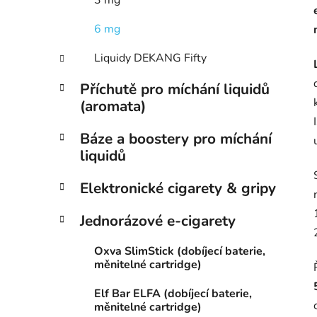
3 mg
6 mg
Liquidy DEKANG Fifty
Příchutě pro míchání liquidů
(aromata)
Báze a boostery pro míchání
liquidů
Elektronické cigarety & gripy
Jednorázové e-cigarety
Oxva SlimStick (dobíjecí baterie,
měnitelné cartridge)
Elf Bar ELFA (dobíjecí baterie,
měnitelné cartridge)