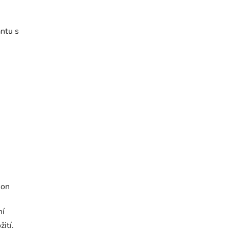
antu s
ion
ní
ití.