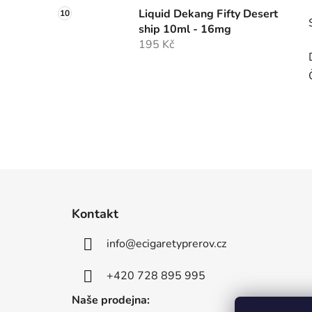
Liquid Dekang Fifty Desert
ship 10ml - 16mg
195 Kč
Z
á
Kontakt
p
info
@
ecigaretyprerov.cz
a
t
+420 728 895 995
í
Naše prodejna: