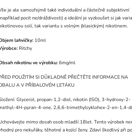
Vše je ale samozřejmě také individuální a částečně subjektivní
(například pocit ne/dráždivosti) a ideální je vyzkoušet si jak vari
nikotinovou solí, tak variantu s volným (klasickým) nikotinem.
Objem lahvičky:
10ml
Výrobce:
Ritchy
Obsah nikotinu ve výrobku:
6mg/ml
PŘED POUŽITÍM SI DŮKLADNĚ PŘEČTĚTE INFORMACE NA
OBALU A V PŘÍBALOVÉM LETÁKU
Složení: Glycerol, propan-1,2-diol, nikotin (ISO), 3-hydroxy-2-
methyl-4H-pyran-4-one, 2,6,6-trimethylcyklohex-2-en-1,4-d
Uchovávejte mimo dosah osob mladší 18let. Tento výrobek ne
vhodný pro nekuřáky, těhotné a kojící ženy. Zdaví škodlivý při pož