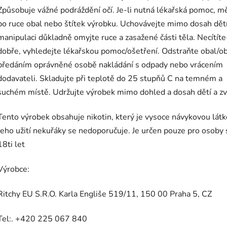
Způsobuje vážné podráždění očí. Je-li nutná lékařská pomoc, m
po ruce obal nebo štítek výrobku. Uchovávejte mimo dosah dětí
manipulaci důkladně omyjte ruce a zasažené části těla. Necítíte-
dobře, vyhledejte lékařskou pomoc/ošetření. Odstraňte obal/o
předáním oprávněné osobě nakládání s odpady nebo vrácením
dodavateli. Skladujte při teplotě do 25 stupňů C na temném a
suchém místě. Udržujte výrobek mimo dohled a dosah dětí a zví
Tento výrobek obsahuje nikotin, který je vysoce návykovou látk
Jeho užití nekuřáky se nedoporučuje. Je určen pouze pro osoby 
18ti let
Výrobce:
Ritchy EU S.R.O. Karla Engliše 519/11, 150 00 Praha 5, CZ
Tel:. +420 225 067 840