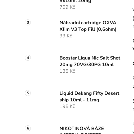
5x10ml 20mg
709 Kč
Náhradní cartridge OXVA
Xlim V3 Top Fill (0,6ohm)
99 Kč
Booster Liqua Nic Salt Shot
20mg 70VG/30PG 10ml
135 Kč
Liquid Dekang Fifty Desert
ship 10ml - 11mg
195 Kč
NIKOTINOVÁ BÁZE