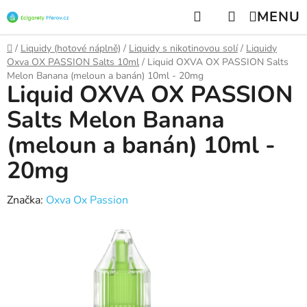
Přejít
Hledat
NÁKUPNÍ
na
KOŠÍK
obsah
Domů
/
Liquidy (hotové náplně)
/
Liquidy s nikotinovou solí
/
Liquidy
Oxva OX PASSION Salts 10ml
/
Liquid OXVA OX PASSION Salts
Melon Banana (meloun a banán) 10ml - 20mg
Liquid OXVA OX PASSION
Salts Melon Banana
(meloun a banán) 10ml -
20mg
Značka:
Oxva Ox Passion