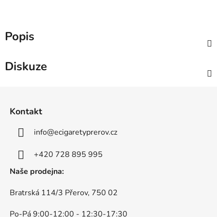
Popis
Diskuze
Z
á
Kontakt
p
a
info
@
ecigaretyprerov.cz
t
í
+420 728 895 995
Naše prodejna:
Bratrská 114/3 Přerov, 750 02
Po-Pá 9:00-12:00 - 12:30-17:30