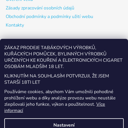
Zásady zpracování osobních údajů
Obchodní podmínky a podmínky užití webu
Kontakty
Odebírat newsletter
ZÁKAZ PRODEJE TABÁKOVÝCH VÝROBKŮ,
KUŘÁCKÝCH POMŮCEK, BYLINNÝCH VÝROBKŮ
Vložte svůj e-mail a my vám budeme zasílat informace o
URČENÝCH KE KOUŘENÍ A ELEKTRONICKÝCH CIGARET
nových produktech na našem e-shopu.
OSOBÁM MLADŠÍM 18 LET.
E-mail
KLIKNUTÍM NA SOUHLASÍM POTVRZUJI, ŽE JSEM
STARŠÍ 18TI LET
Vložením e-mailu souhlasíte s
podmínkami ochrany
Používáme cookies, abychom Vám umožnili pohodlné
osobních údajů
prohlížení webu a díky analýze provozu webu neustále
zlepšovali jeho funkce, výkon a použitelnost.
Více
PŘIHLÁSIT SE
informací
Nastavení