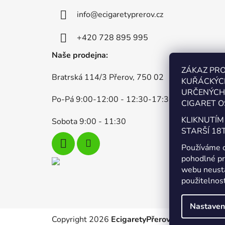
p
info
@
ecigaretyprerov.cz
a
t
+420 728 895 995
í
Naše prodejna:
ZÁKAZ PR
Bratrská 114/3 Přerov, 750 02
KUŘÁCKÝC
URČENÝCH 
Po-Pá 9:00-12:00 - 12:30-17:30
CIGARET O
KLIKNUTÍM
Sobota 9:00 - 11:30
STARŠÍ 18T
Používáme 
pohodlné pr
webu neustá
použitelnos
Nastaven
Copyright 2026
EcigaretyPřerov.cz
. Všechna pr