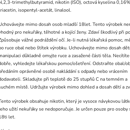
N,2,3-trimethylbutyramid, nikotin (ISO), octová kyselina 0,16
%
triacetin, isopentyl-acetát, linalool.
Uchovávejte mimo dosah osob mladší 18let. Tento výrobek ne
vhodný pro nekuřáky, těhotné a kojící ženy. Zdaví škodlivý při pož
Způsobuje vážné podráždění očí. Je-li nutná lékařská pomoc, m
po ruce obal nebo štítek výrobku. Uchovávejte mimo dosah dětí
manipulaci důkladně omyjte ruce a zasažené části těla. Necítíte-
dobře, vyhledejte lékařskou pomoc/ošetření. Odstraňte obal/o
předáním oprávněné osobě nakládání s odpady nebo vrácením
dodavateli. Skladujte při teplotě do 25 stupňů C na temném a
suchém místě. Udržujte výrobek mimo dohled a dosah dětí a zví
Tento výrobek obsahuje nikotin, který je vysoce návykovou látk
Jeho užití nekuřáky se nedoporučuje. Je určen pouze pro osoby 
18ti let.