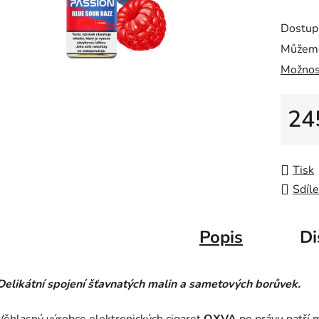
Dostup
Můžeme
Možnos
24
Měrná
Tisk
Sdíle
Popis
Di
Delikátní spojení šťavnatých malin a sametových borůvek.