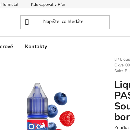
í formulář
Kde vapovat v Přerově?
Kalkulačka pro míchání
erově
Kontakty
Domů
/
Liqui
Oxva OX
Salts Bl
Li
PAS
Sou
bor
Značka