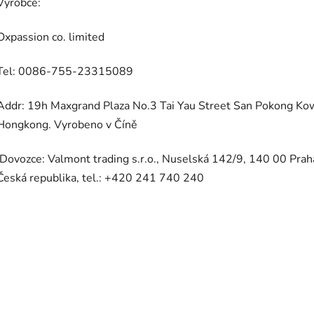
Výrobce:
Oxpassion co. limited
Tel: 0086-755-23315089
Addr: 19h Maxgrand Plaza No.3 Tai Yau Street San Pokong Ko
Hongkong. Vyrobeno v Číně
Dovozce: Valmont trading s.r.o., Nuselská 142/9, 140 00 Prah
Česká republika, tel.: +420 241 740 240