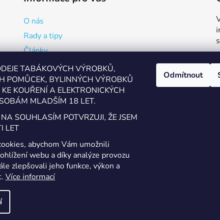
V
O nás
Rady a tipy
Články
Reklamační formulář
ODEJE TABÁKOVÝCH VÝROBKŮ,
Odmítnout
H POMŮCEK, BYLINNÝCH VÝROBKŮ
Kde vapovat v Přerově?
KE KOUŘENÍ A ELEKTRONICKÝCH
Kalkulačka pro míchání
SOBÁM MLADŠÍM 18 LET.
Ověření věku
 NA SOUHLASÍM POTVRZUJI, ŽE JSEM
Zásady zpracování osobních údajů
I LET
Obchodní podmínky a podmínky užití webu
cookies, abychom Vám umožnili
Kontakty
ohlížení webu a díky analýze provozu
le zlepšovali jeho funkce, výkon a
t.
Více informací
í
áva vyhrazena.