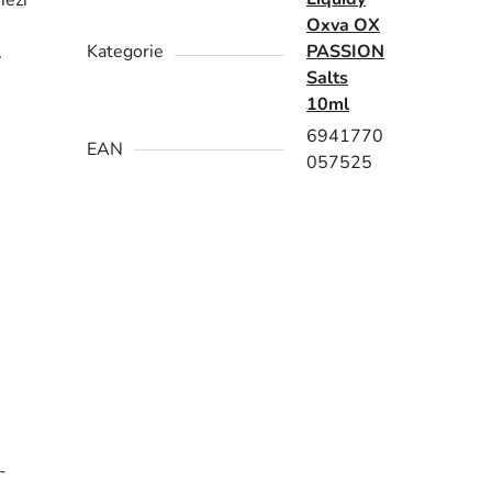
mezi
Oxva OX
Kategorie
PASSION
v
Salts
10ml
6941770
EAN
057525
-