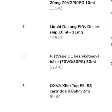
20mg 70VG/30PG 10ml
135 Kč
Liquid Dekang Fifty Desert
ship 10ml - 11mg
195 Kč
JustVape DL beznikotinová
báze (70VG/30PG) 50ml
529 Kč
OXVA Xlim Top Fill SS
cartridge 0,8ohm 2ml
99 Kč