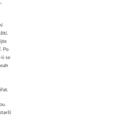
,
ní
ití.
ějte
. Po
li se
bsah
řat.
ou.
starší