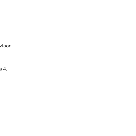
wloon
a 4,