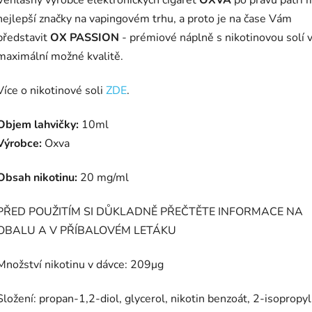
Věhlasný výrobce elektronických cigaret
OXVA
po právu patří 
nejlepší značky na vapingovém trhu, a proto je na čase Vám
představit
OX PASSION
- prémiové náplně s nikotinovou solí 
maximální možné kvalitě.
Více o nikotinové soli
ZDE
.
Objem lahvičky:
10ml
Výrobce:
Oxva
Obsah nikotinu:
20 mg/ml
PŘED POUŽITÍM SI DŮKLADNĚ PŘEČTĚTE INFORMACE NA
OBALU A V PŘÍBALOVÉM LETÁKU
Množství nikotinu v dávce:
209
μg
Složení: propan-1,2-diol, glycerol, nikotin benzoát, 2-isopropyl