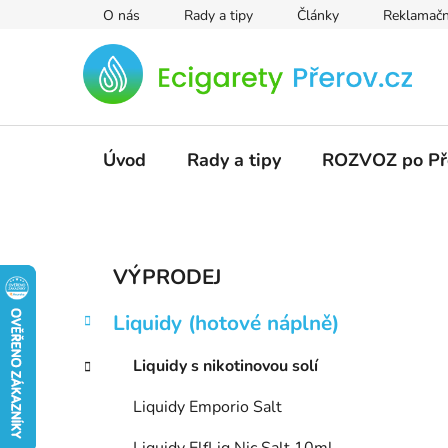
Přejít
O nás
Rady a tipy
Články
Reklamačn
na
obsah
Úvod
Rady a tipy
ROZVOZ po Př
P
K
Přeskočit
VÝPRODEJ
a
kategorie
o
t
s
Liquidy (hotové náplně)
e
t
g
r
Liquidy s nikotinovou solí
o
a
r
Liquidy Emporio Salt
i
n
e