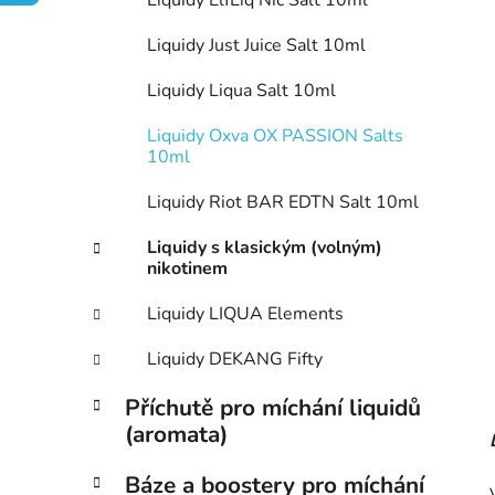
n
Liquidy ElfLiq Nic Salt 10ml
í
Liquidy Just Juice Salt 10ml
p
a
Liquidy Liqua Salt 10ml
n
Liquidy Oxva OX PASSION Salts
e
10ml
l
Liquidy Riot BAR EDTN Salt 10ml
Liquidy s klasickým (volným)
nikotinem
Liquidy LIQUA Elements
Liquidy DEKANG Fifty
Příchutě pro míchání liquidů
(aromata)
Báze a boostery pro míchání