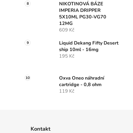
NIKOTINOVÁ BÁZE
IMPERIA DRIPPER
5X10ML PG30-VG70
12MG
609 Kč
Liquid Dekang Fifty Desert
ship 10ml - 16mg
195 Kč
Oxva Oneo náhradní
cartridge - 0,8 ohm
119 Kč
Z
á
Kontakt