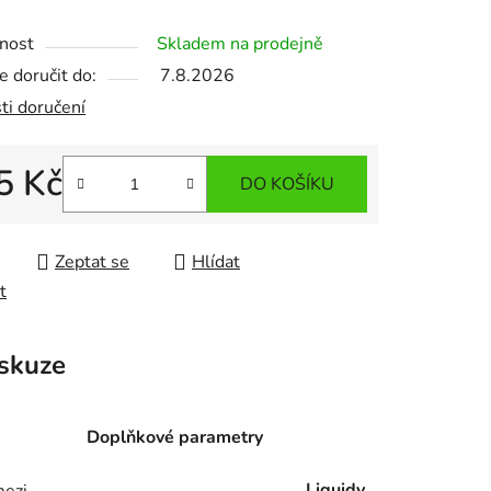
nost
Skladem na prodejně
 doručit do:
7.8.2026
ti doručení
5 Kč
DO KOŠÍKU
 cena:
Zeptat se
Hlídat
t
skuze
Doplňkové parametry
Liquidy