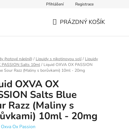
Přihlášení
Registrace
Ověření věku
Zásady zpracování osobních údajů
Obch
PRÁZDNÝ KOŠÍK
NÁKUPNÍ
KOŠÍK
dy (hotové náplně)
/
Liquidy s nikotinovou solí
/
Liquidy
 PASSION Salts 10ml
/
Liquid OXVA OX PASSION
ue Sour Razz (Maliny s borůvkami) 10ml - 20mg
quid OXVA OX
SION Salts Blue
r Razz (Maliny s
ůvkami) 10ml - 20mg
:
Oxva Ox Passion