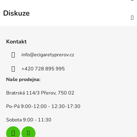
Diskuze
Z
á
Kontakt
p
a
info
@
ecigaretyprerov.cz
t
í
+420 728 895 995
Naše prodejna:
Bratrská 114/3 Přerov, 750 02
Po-Pá 9:00-12:00 - 12:30-17:30
Sobota 9:00 - 11:30