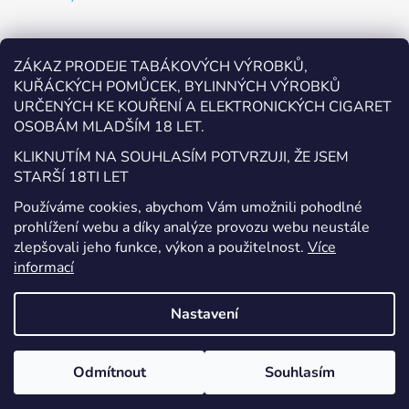
Odebírat newsletter
ZÁKAZ PRODEJE TABÁKOVÝCH VÝROBKŮ,
KUŘÁCKÝCH POMŮCEK, BYLINNÝCH VÝROBKŮ
Vložte svůj e-mail a my vám budeme zasílat informace o
URČENÝCH KE KOUŘENÍ A ELEKTRONICKÝCH CIGARET
nových produktech na našem e-shopu.
OSOBÁM MLADŠÍM 18 LET.
E-mail
KLIKNUTÍM NA SOUHLASÍM POTVRZUJI, ŽE JSEM
STARŠÍ 18TI LET
Vložením e-mailu souhlasíte s
podmínkami ochrany
Používáme cookies, abychom Vám umožnili pohodlné
osobních údajů
prohlížení webu a díky analýze provozu webu neustále
zlepšovali jeho funkce, výkon a použitelnost.
Více
PŘIHLÁSIT SE
informací
Nastavení
Vytvořil Shoptet
Odmítnout
Souhlasím
Copyright 2026
EcigaretyPřerov.cz
. Všechna práva
vyhrazena.