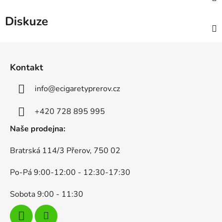
Diskuze
Z
á
Kontakt
p
a
info
@
ecigaretyprerov.cz
t
í
+420 728 895 995
Naše prodejna:
Bratrská 114/3 Přerov, 750 02
Po-Pá 9:00-12:00 - 12:30-17:30
Sobota 9:00 - 11:30