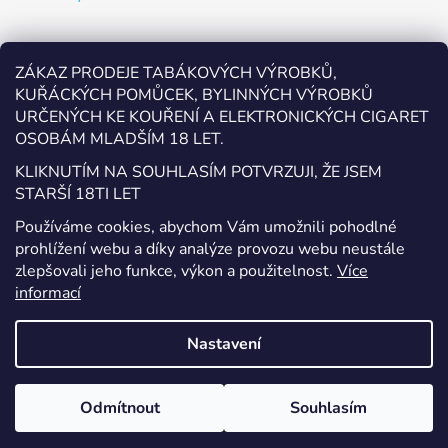
Odebírat newsletter
ZÁKAZ PRODEJE TABÁKOVÝCH VÝROBKŮ,
KUŘÁCKÝCH POMŮCEK, BYLINNÝCH VÝROBKŮ
Vložte svůj e-mail a my vám budeme zasílat informace o
URČENÝCH KE KOUŘENÍ A ELEKTRONICKÝCH CIGARET
nových produktech na našem e-shopu.
OSOBÁM MLADŠÍM 18 LET.
E-mail
KLIKNUTÍM NA SOUHLASÍM POTVRZUJI, ŽE JSEM
STARŠÍ 18TI LET
Vložením e-mailu souhlasíte s
podmínkami ochrany
Používáme cookies, abychom Vám umožnili pohodlné
osobních údajů
prohlížení webu a díky analýze provozu webu neustále
zlepšovali jeho funkce, výkon a použitelnost.
Více
PŘIHLÁSIT SE
informací
Nastavení
Vytvořil Shoptet
Odmítnout
Souhlasím
Copyright 2026
EcigaretyPřerov.cz
. Všechna práva
vyhrazena.