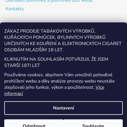
Obchodní podmínky a podmínky užití webu
Kontakty
Odebírat newsletter
ZÁKAZ PRODEJE TABÁKOVÝCH VÝROBKŮ,
KUŘÁCKÝCH POMŮCEK, BYLINNÝCH VÝROBKŮ
Vložte svůj e-mail a my vám budeme zasílat informace o
URČENÝCH KE KOUŘENÍ A ELEKTRONICKÝCH CIGARET
nových produktech na našem e-shopu.
OSOBÁM MLADŠÍM 18 LET.
E-mail
KLIKNUTÍM NA SOUHLASÍM POTVRZUJI, ŽE JSEM
STARŠÍ 18TI LET
Vložením e-mailu souhlasíte s
podmínkami ochrany
Používáme cookies, abychom Vám umožnili pohodlné
osobních údajů
prohlížení webu a díky analýze provozu webu neustále
zlepšovali jeho funkce, výkon a použitelnost.
Více
PŘIHLÁSIT SE
informací
Nastavení
Vytvořil Shoptet
Odmítnout
Souhlasím