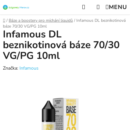
Přejít
Hledat
NÁKUPNÍ
na
KOŠÍK
obsah
Domů
/
Báze a boostery pro míchání liquidů
/
Infamous DL beznikotinová
báze 70/30 VG/PG 10ml
Infamous DL
beznikotinová báze 70/30
VG/PG 10ml
Značka:
Infamous