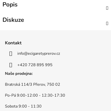
Popis
Diskuze
Z
á
Kontakt
p
a
info
@
ecigaretyprerov.cz
t
í
+420 728 895 995
Naše prodejna:
Bratrská 114/3 Přerov, 750 02
Po-Pá 9:00-12:00 - 12:30-17:30
Sobota 9:00 - 11:30