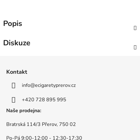
Popis
Diskuze
Z
á
Kontakt
p
a
info
@
ecigaretyprerov.cz
t
í
+420 728 895 995
Naše prodejna:
Bratrská 114/3 Přerov, 750 02
Po-Pá 9:00-12:00 - 12:30-17:30