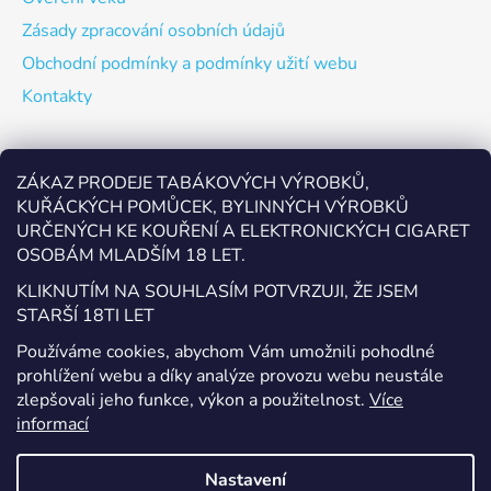
Zásady zpracování osobních údajů
Obchodní podmínky a podmínky užití webu
Kontakty
Odebírat newsletter
ZÁKAZ PRODEJE TABÁKOVÝCH VÝROBKŮ,
KUŘÁCKÝCH POMŮCEK, BYLINNÝCH VÝROBKŮ
Vložte svůj e-mail a my vám budeme zasílat informace o
URČENÝCH KE KOUŘENÍ A ELEKTRONICKÝCH CIGARET
nových produktech na našem e-shopu.
OSOBÁM MLADŠÍM 18 LET.
E-mail
KLIKNUTÍM NA SOUHLASÍM POTVRZUJI, ŽE JSEM
STARŠÍ 18TI LET
Vložením e-mailu souhlasíte s
podmínkami ochrany
Používáme cookies, abychom Vám umožnili pohodlné
osobních údajů
prohlížení webu a díky analýze provozu webu neustále
zlepšovali jeho funkce, výkon a použitelnost.
Více
PŘIHLÁSIT SE
informací
Nastavení