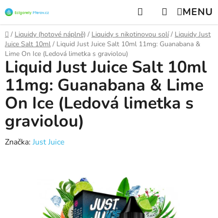
Přejít
Hledat
NÁKUPNÍ
na
KOŠÍK
obsah
Domů
/
Liquidy (hotové náplně)
/
Liquidy s nikotinovou solí
/
Liquidy Just
Juice Salt 10ml
/
Liquid Just Juice Salt 10ml 11mg: Guanabana &
Lime On Ice (Ledová limetka s graviolou)
Liquid Just Juice Salt 10ml
11mg: Guanabana & Lime
On Ice (Ledová limetka s
graviolou)
Značka:
Just Juice