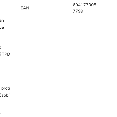
694177008
EAN
7799
tah
ce
o
tí TPD
 proti
působí
í