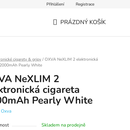
Přihlášení
Registrace
Ověření věku
Zásady zpracování osobních údajů
Obch
PRÁZDNÝ KOŠÍK
NÁKUPNÍ
KOŠÍK
ronické cigarety & gripy
/
OXVA NeXLIM 2 elektronická
a 2000mAh Pearly White
VA NeXLIM 2
ktronická cigareta
00mAh Pearly White
:
Oxva
nost
Skladem na prodejně