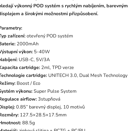
hledají výkonný POD systém s rychlým nabíjením, barevným
displejem a širokými možnostmi přizpůsobení.
Parametry:
Typ zařízení:
otevřený POD systém
Baterie:
2000mAh
Výstupní výkon:
5-40W
Nabíjení:
USB-C, 5V/3A
Kapacita cartridge:
2ml, TPD verze
Technologie cartridge:
UNITECH 3.0, Dual Mesh Technology
Režimy:
Boost / Eco
Systém výkonu:
Super Pulse System
Regulace airflow:
3stupňová
Displej:
0.85” barevný displej, 10 motivů
Rozměry:
127.5×28.5×17.5mm
Hmotnost:
88.5g
Materiál:
zinková slitina + PCTG + PC/PU