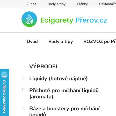
Přejít
O nás
Rady a tipy
Články
Reklamačn
na
obsah
Úvod
Rady a tipy
ROZVOZ po Př
P
K
Přeskočit
VÝPRODEJ
a
kategorie
o
t
s
Liquidy (hotové náplně)
e
t
g
r
Příchutě pro míchání liquidů
o
(aromata)
a
r
i
n
Báze a boostery pro míchání
e
n
liquidů