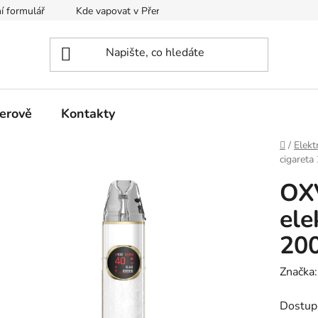
í formulář
Kde vapovat v Přerově?
Kalkulačka pro míchání
erově
Kontakty
Domů
/
Elekt
cigaret
OX
ele
20
Značka
Dostup