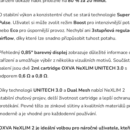
zařízení dokáže nabít přibližně na
80 % za 20 minut
.
O stabilní výkon a konzistentní chuť se stará technologie
Super
Pulse
. Uživatel si může zvolit režim
Boost
pro intenzivnější po
nebo
Eco
pro úspornější provoz. Nechybí ani
3stupňová regula
airflow
, díky které lze snadno přizpůsobit tuhost potahu.
Přehledný
0,85" barevný displej
zobrazuje důležité informace 
zařízení a umožňuje výběr z několika vizuálních motivů. Součás
balení jsou dvě
2ml cartridge OXVA NeXLIM UNITECH 3.0
s
odporem
0,6 Ω a 0,8 Ω
.
Díky technologii
UNITECH 3.0
a
Dual Mesh
nabízí NeXLIM 2
stabilní chuťový projev, delší životnost cartridge a lepší ochranu
protékání. Pevné tělo ze zinkové slitiny a kvalitních materiálů 
moderně a je vhodné pro každodenní používání.
OXVA NeXLIM 2 je ideální volbou pro náročné uživatele, kteř