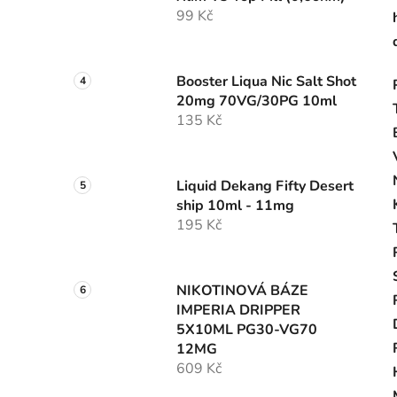
99 Kč
Booster Liqua Nic Salt Shot
20mg 70VG/30PG 10ml
135 Kč
Liquid Dekang Fifty Desert
ship 10ml - 11mg
195 Kč
NIKOTINOVÁ BÁZE
IMPERIA DRIPPER
5X10ML PG30-VG70
12MG
609 Kč