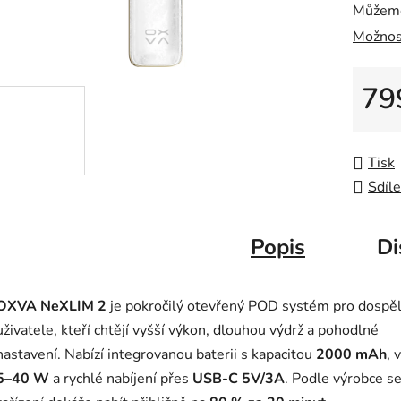
Můžeme
Možnos
79
Měrná
Tisk
Sdíle
Popis
Di
OXVA NeXLIM 2
je pokročilý otevřený POD systém pro dospě
uživatele, kteří chtějí vyšší výkon, dlouhou výdrž a pohodlné
nastavení. Nabízí integrovanou baterii s kapacitou
2000 mAh
, 
5–40 W
a rychlé nabíjení přes
USB-C 5V/3A
. Podle výrobce s