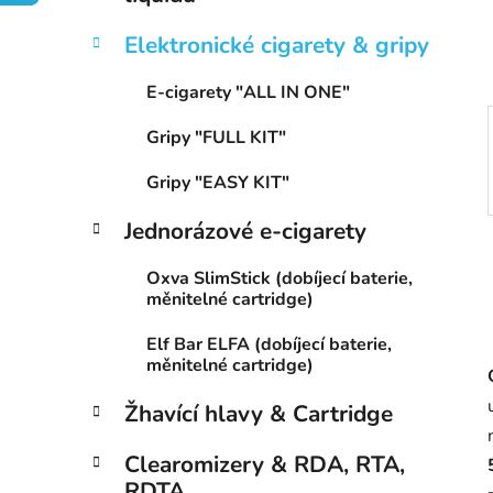
í
p
Elektronické cigarety & gripy
a
n
E-cigarety "ALL IN ONE"
e
Gripy "FULL KIT"
l
Gripy "EASY KIT"
Jednorázové e-cigarety
Oxva SlimStick (dobíjecí baterie,
měnitelné cartridge)
Elf Bar ELFA (dobíjecí baterie,
měnitelné cartridge)
Žhavící hlavy & Cartridge
Clearomizery & RDA, RTA,
RDTA