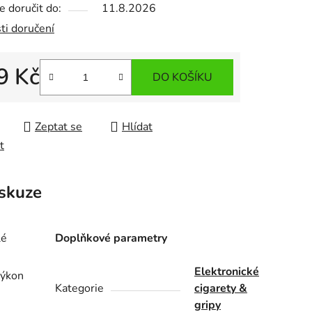
 doručit do:
11.8.2026
ti doručení
9 Kč
DO KOŠÍKU
 cena:
Zeptat se
Hlídat
t
skuze
lé
Doplňkové parametry
Elektronické
výkon
Kategorie
cigarety &
e
gripy