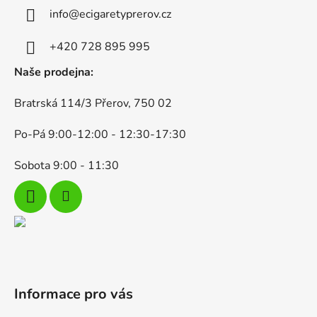
r
a
info
@
ecigaretyprerov.cz
v
t
k
í
+420 728 895 995
y
v
Naše prodejna:
ý
p
Bratrská 114/3 Přerov, 750 02
i
s
Po-Pá 9:00-12:00 - 12:30-17:30
u
Sobota 9:00 - 11:30
Informace pro vás