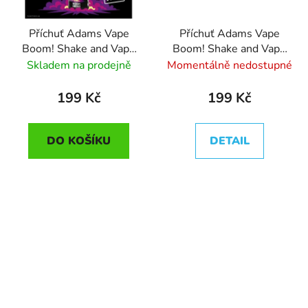
Příchuť Adams Vape
Příchuť Adams Vape
Boom! Shake and Vape
Boom! Shake and Vape
Berry Burst (Lesní
Blue Raz Lime (Maliny s
Skladem na prodejně
Momentálně nedostupné
plody) 5ml
limetkou) 5ml
199 Kč
199 Kč
DO KOŠÍKU
DETAIL