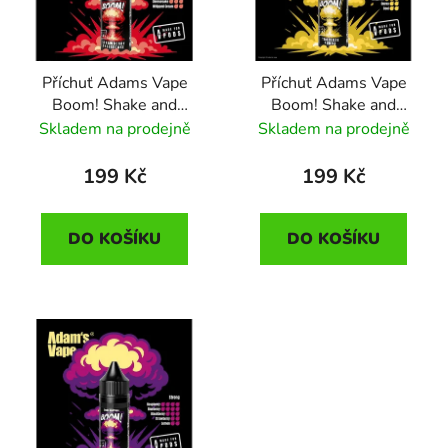
s
r
p
o
r
d
Příchuť Adams Vape
Příchuť Adams Vape
o
u
Boom! Shake and
Boom! Shake and
d
k
Strawberry Cheesecake
Tropical Punch (Mix
Skladem na prodejně
Skladem na prodejně
u
t
(Jahodový koláč) 5ml
tropického ovoce) 5ml
k
ů
199 Kč
199 Kč
t
ů
DO KOŠÍKU
DO KOŠÍKU