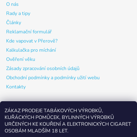
O nás
Rady a tipy
Články
Reklamační formulář
Kde vapovat v Přerově?
Kalkulačka pro míchání
Ověření věku
Zásady zpracování osobních údajů
Obchodní podmínky a podmínky užití webu
Kontakty
Odebírat newsletter
ZÁKAZ PRODEJE TABÁKOVÝCH VÝROBKŮ,
KUŘÁCKÝCH POMŮCEK, BYLINNÝCH VÝROBKŮ
Vložte svůj e-mail a my vám budeme zasílat informace o
URČENÝCH KE KOUŘENÍ A ELEKTRONICKÝCH CIGARET
nových produktech na našem e-shopu.
OSOBÁM MLADŠÍM 18 LET.