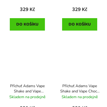
(Hroznová limonáda)
10ml
329 Kč
329 Kč
DO KOŠÍKU
DO KOŠÍKU
Příchuť Adams Vape
Příchuť Adams Vape
Shake and Vape
Shake and Vape Choco
Hazelnut Tobacco
Cookie (čokoládová
Skladem na prodejně
Skladem na prodejně
(Oříškový tabák) 10ml
sušenka) 10ml