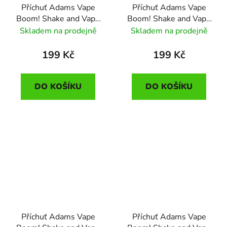
Příchuť Adams Vape
Příchuť Adams Vape
Boom! Shake and Vape
Boom! Shake and Vape
Dark Currant (Černý
Golden Custard
Skladem na prodejně
Skladem na prodejně
rybiz a hrozny) 5ml
(Krémový dezert z
vanilky, medu a
199 Kč
199 Kč
karamelu) 5ml
DO KOŠÍKU
DO KOŠÍKU
Příchuť Adams Vape
Příchuť Adams Vape