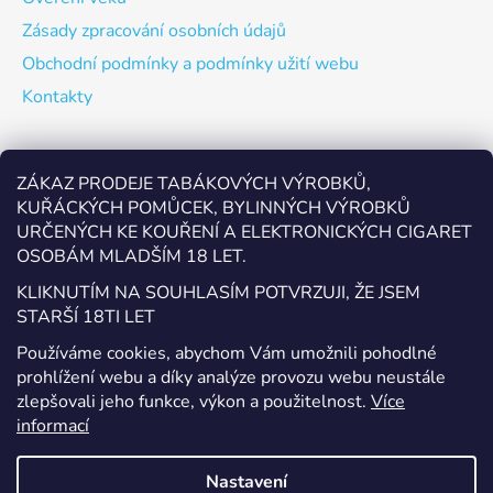
Zásady zpracování osobních údajů
Obchodní podmínky a podmínky užití webu
Kontakty
Odebírat newsletter
ZÁKAZ PRODEJE TABÁKOVÝCH VÝROBKŮ,
KUŘÁCKÝCH POMŮCEK, BYLINNÝCH VÝROBKŮ
Vložte svůj e-mail a my vám budeme zasílat informace o
URČENÝCH KE KOUŘENÍ A ELEKTRONICKÝCH CIGARET
nových produktech na našem e-shopu.
OSOBÁM MLADŠÍM 18 LET.
E-mail
KLIKNUTÍM NA SOUHLASÍM POTVRZUJI, ŽE JSEM
STARŠÍ 18TI LET
Vložením e-mailu souhlasíte s
podmínkami ochrany
Používáme cookies, abychom Vám umožnili pohodlné
osobních údajů
prohlížení webu a díky analýze provozu webu neustále
zlepšovali jeho funkce, výkon a použitelnost.
Více
PŘIHLÁSIT SE
informací
Nastavení