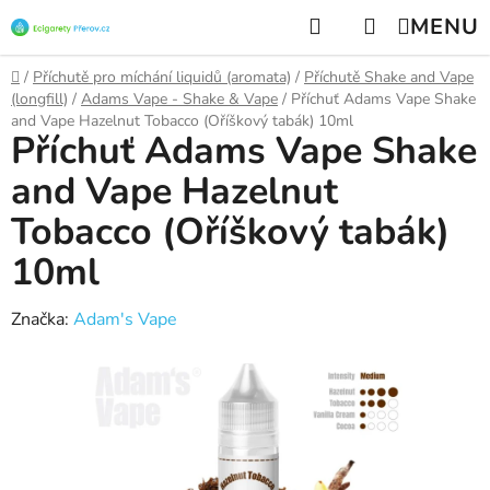
Přejít
Hledat
NÁKUPNÍ
na
KOŠÍK
obsah
Domů
/
Příchutě pro míchání liquidů (aromata)
/
Příchutě Shake and Vape
(longfill)
/
Adams Vape - Shake & Vape
/
Příchuť Adams Vape Shake
and Vape Hazelnut Tobacco (Oříškový tabák) 10ml
Příchuť Adams Vape Shake
and Vape Hazelnut
Tobacco (Oříškový tabák)
10ml
Značka:
Adam's Vape