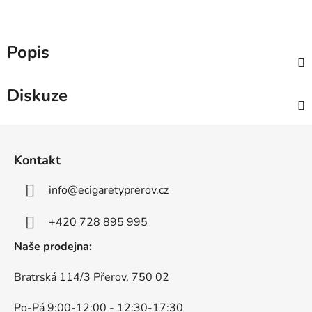
Popis
Diskuze
Z
á
Kontakt
p
a
info
@
ecigaretyprerov.cz
t
í
+420 728 895 995
Naše prodejna:
Bratrská 114/3 Přerov, 750 02
Po-Pá 9:00-12:00 - 12:30-17:30