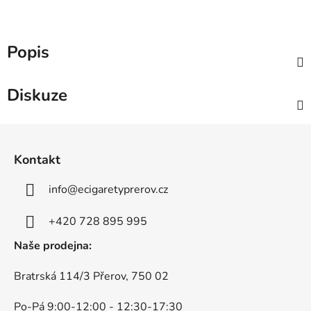
Popis
Diskuze
Z
á
Kontakt
p
a
info
@
ecigaretyprerov.cz
t
í
+420 728 895 995
Naše prodejna:
Bratrská 114/3 Přerov, 750 02
Po-Pá 9:00-12:00 - 12:30-17:30