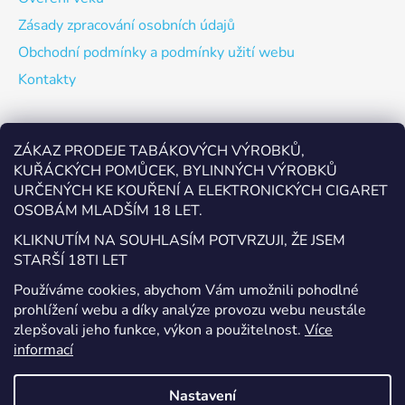
Zásady zpracování osobních údajů
Obchodní podmínky a podmínky užití webu
Kontakty
Odebírat newsletter
ZÁKAZ PRODEJE TABÁKOVÝCH VÝROBKŮ,
KUŘÁCKÝCH POMŮCEK, BYLINNÝCH VÝROBKŮ
Vložte svůj e-mail a my vám budeme zasílat informace o
URČENÝCH KE KOUŘENÍ A ELEKTRONICKÝCH CIGARET
nových produktech na našem e-shopu.
OSOBÁM MLADŠÍM 18 LET.
E-mail
KLIKNUTÍM NA SOUHLASÍM POTVRZUJI, ŽE JSEM
STARŠÍ 18TI LET
Vložením e-mailu souhlasíte s
podmínkami ochrany
Používáme cookies, abychom Vám umožnili pohodlné
osobních údajů
prohlížení webu a díky analýze provozu webu neustále
zlepšovali jeho funkce, výkon a použitelnost.
Více
PŘIHLÁSIT SE
informací
Nastavení