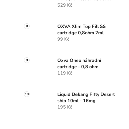
529 Kč
OXVA Xlim Top Fill SS
cartridge 0,8ohm 2ml
99 Kč
Oxva Oneo náhradní
cartridge - 0,8 ohm
119 Kč
Liquid Dekang Fifty Desert
ship 10ml - 16mg
195 Kč