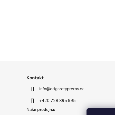
Z
á
Kontakt
p
info
@
ecigaretyprerov.cz
a
t
+420 728 895 995
í
Naše prodejna: