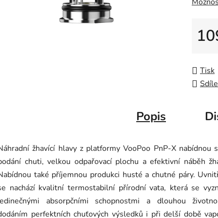
Možnos
10
Měrná
Tisk
Sdíle
Popis
Di
Náhradní žhavící hlavy z platformy VooPoo PnP-X nabídnou s
podání chuti, velkou odpařovací plochu a efektivní náběh žh
Nabídnou také příjemnou produkci husté a chutné páry. Uvnit
se nachází kvalitní termostabilní přírodní vata, která se vyz
jedinečnými absorpčními schopnostmi a dlouhou životno
dodáním perfektních chuťových výsledků i při delší době vap