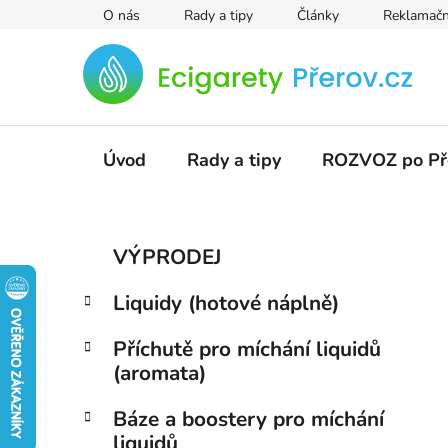
Přejít
O nás
Rady a tipy
Články
Reklamačn
na
obsah
Úvod
Rady a tipy
ROZVOZ po Př
P
K
Přeskočit
VÝPRODEJ
a
kategorie
o
t
s
Liquidy (hotové náplně)
e
t
g
r
Příchutě pro míchání liquidů
o
(aromata)
a
r
i
n
Báze a boostery pro míchání
e
n
liquidů