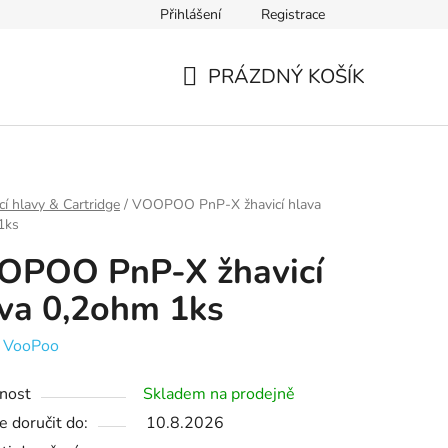
Přihlášení
Registrace
Ověření věku
Zásady zpracování osobních údajů
Obch
PRÁZDNÝ KOŠÍK
NÁKUPNÍ
KOŠÍK
cí hlavy & Cartridge
/
VOOPOO PnP-X žhavicí hlava
1ks
OPOO PnP-X žhavicí
va 0,2ohm 1ks
:
VooPoo
nost
Skladem na prodejně
 doručit do:
10.8.2026