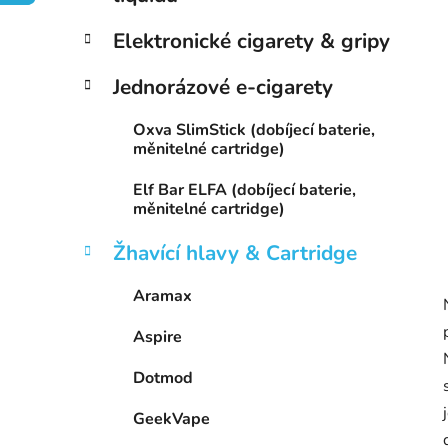
í
p
Elektronické cigarety & gripy
a
n
Jednorázové e-cigarety
e
Oxva SlimStick (dobíjecí baterie,
l
měnitelné cartridge)
Elf Bar ELFA (dobíjecí baterie,
měnitelné cartridge)
Žhavící hlavy & Cartridge
Aramax
Aspire
Dotmod
GeekVape