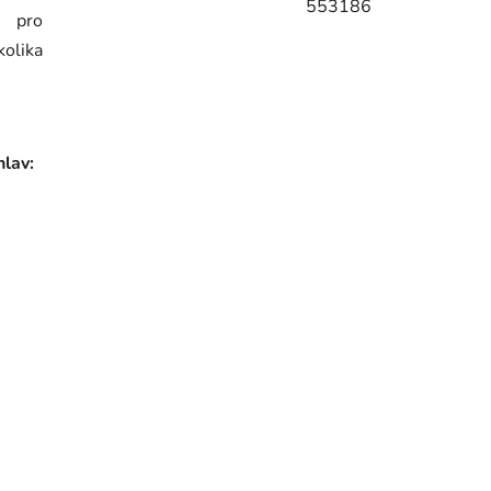
553186
m pro
kolika
hlav: