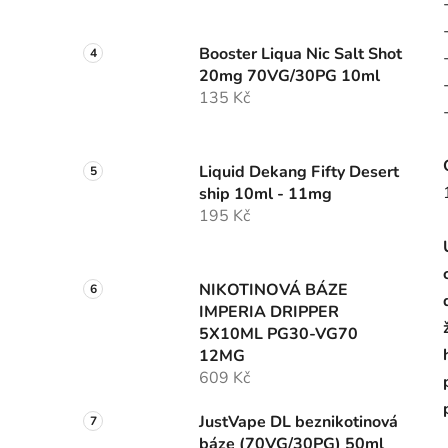
Booster Liqua Nic Salt Shot
20mg 70VG/30PG 10ml
135 Kč
Liquid Dekang Fifty Desert
ship 10ml - 11mg
195 Kč
NIKOTINOVÁ BÁZE
IMPERIA DRIPPER
5X10ML PG30-VG70
12MG
609 Kč
JustVape DL beznikotinová
báze (70VG/30PG) 50ml