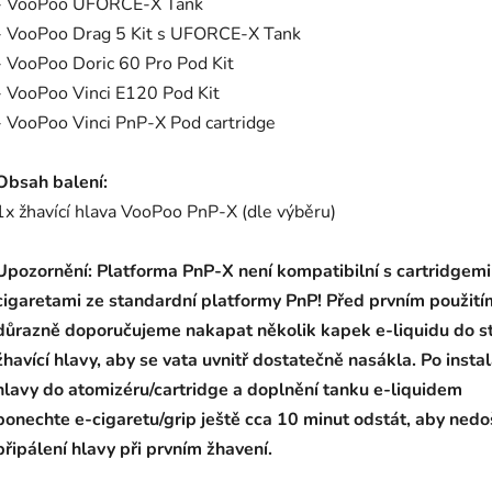
- VooPoo UFORCE-X Tank
- VooPoo Drag 5 Kit s UFORCE-X Tank
- VooPoo Doric 60 Pro Pod Kit
- VooPoo Vinci E120 Pod Kit
- VooPoo Vinci PnP-X Pod cartridge
Obsah balení:
1x žhavící hlava VooPoo PnP-X (dle výběru)
Upozornění: Platforma PnP-X není kompatibilní s cartridgemi
cigaretami ze standardní platformy PnP! Před prvním použití
důrazně doporučujeme nakapat několik kapek e-liquidu do s
žhavící hlavy, aby se vata uvnitř dostatečně nasákla. Po instal
hlavy do atomizéru/cartridge a doplnění tanku e-liquidem
ponechte e-cigaretu/grip ještě cca 10 minut odstát, aby nedo
připálení hlavy při prvním žhavení.