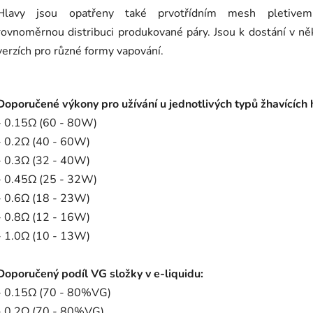
Hlavy jsou opatřeny také prvotřídním mesh pletive
rovnoměrnou distribuci produkované páry. Jsou k dostání v ně
verzích pro různé formy vapování.
Doporučené výkony pro užívání u jednotlivých typů žhavících 
- 0.15Ω (60 - 80W)
- 0.2Ω (40 - 60W)
- 0.3Ω (32 - 40W)
- 0.45Ω (25 - 32W)
- 0.6Ω (18 - 23W)
- 0.8Ω (12 - 16W)
- 1.0Ω (10 - 13W)
Doporučený podíl VG složky v e-liquidu:
- 0.15Ω (70 - 80%VG)
- 0.2Ω (70 - 80%VG)