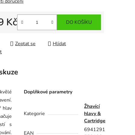
ti doručení
9 Kč
DO KOŠÍKU
 cena:
Zeptat se
Hlídat
t
skuze
kvělé
Doplňkové parametry
avení.
Žhavící
ř hlav
Kategorie
hlavy &
načuje
Cartridge
stí s
6941291
ování.
EAN