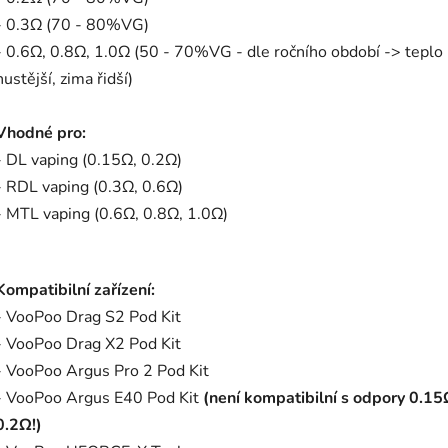
- 0.3Ω (70 - 80%VG)
- 0.6Ω, 0.8Ω, 1.0Ω (50 - 70%VG - dle ročního období -> teplo
hustější, zima řidší)
Vhodné pro:
- DL vaping (0.15Ω, 0.2Ω)
- RDL vaping (0.3Ω, 0.6Ω)
- MTL vaping (0.6Ω, 0.8Ω, 1.0Ω)
Kompatibilní zařízení:
- VooPoo Drag S2 Pod Kit
- VooPoo Drag X2 Pod Kit
- VooPoo Argus Pro 2 Pod Kit
- VooPoo Argus E40 Pod Kit
(není kompatibilní s odpory 0.15
0.2Ω!)