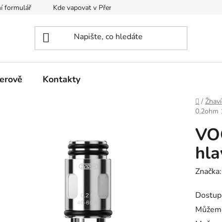
í formulář
Kde vapovat v Přerově?
Kalkulačka pro míchání
erově
Kontakty
Domů
/
Žhaví
0,2ohm 
VO
hla
Značka
Dostup
Můžeme