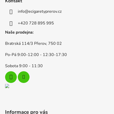
Kontakt
p
p
r
a
info
@
ecigaretyprerov.cz
v
t
k
í
+420 728 895 995
y
v
Naše prodejna:
ý
p
Bratrská 114/3 Přerov, 750 02
i
s
Po-Pá 9:00-12:00 - 12:30-17:30
u
Sobota 9:00 - 11:30
Informace pro vás