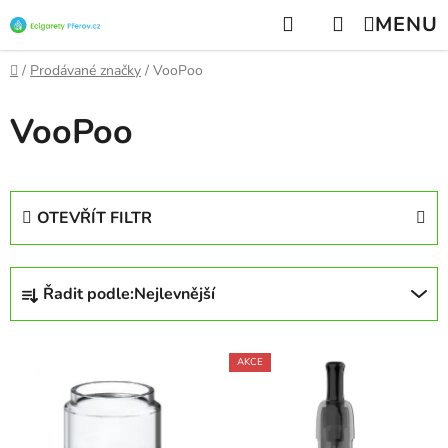
Přejít
Hledat
NÁKUPNÍ
na
KOŠÍK
obsah
Domů
/
Prodávané značky
/
VooPoo
VooPoo
OTEVŘÍT FILTR
Ř
Řadit podle:
Nejlevnější
a
z
V
e
AKCE
ý
n
p
í
i
p