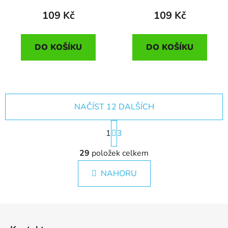
109 Kč
109 Kč
DO KOŠÍKU
DO KOŠÍKU
NAČÍST 12 DALŠÍCH
S
1
t
3
r
O
á
29
položek celkem
v
n
l
k
NAHORU
á
o
d
v
a
á
Z
c
n
á
í
í