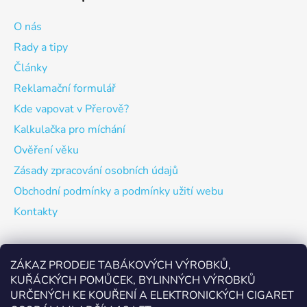
O nás
Rady a tipy
Články
Reklamační formulář
Kde vapovat v Přerově?
Kalkulačka pro míchání
Ověření věku
Zásady zpracování osobních údajů
Obchodní podmínky a podmínky užití webu
Kontakty
Odebírat newsletter
ZÁKAZ PRODEJE TABÁKOVÝCH VÝROBKŮ,
KUŘÁCKÝCH POMŮCEK, BYLINNÝCH VÝROBKŮ
Vložte svůj e-mail a my vám budeme zasílat informace o
URČENÝCH KE KOUŘENÍ A ELEKTRONICKÝCH CIGARET
nových produktech na našem e-shopu.