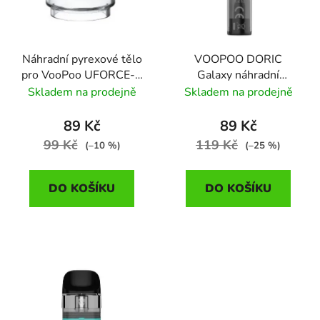
s
r
p
o
r
d
Náhradní pyrexové tělo
VOOPOO DORIC
o
u
pro VooPoo UFORCE-X
Galaxy náhradní
d
k
Tank 1ks
cartridge 1,2ohm 2ml
Skladem na prodejně
Skladem na prodejně
u
t
k
ů
89 Kč
89 Kč
t
99 Kč
119 Kč
(–10 %)
(–25 %)
ů
DO KOŠÍKU
DO KOŠÍKU