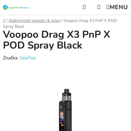
Přejít
Hledat
NÁKUPNÍ
na
KOŠÍK
obsah
Domů
/
Elektronické cigarety & gripy
/
Voopoo Drag X3 PnP X POD
Spray Black
Voopoo Drag X3 PnP X
POD Spray Black
Značka:
VooPoo