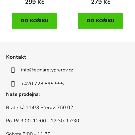
299 Kč
279 Kč
DO KOŠÍKU
DO KOŠÍKU
Z
á
Kontakt
p
a
info
@
ecigaretyprerov.cz
t
í
+420 728 895 995
Naše prodejna:
Bratrská 114/3 Přerov, 750 02
Po-Pá 9:00-12:00 - 12:30-17:30
Sobota 9:00 - 11:30