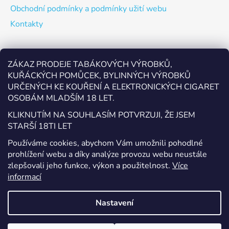
Obchodní podmínky a podmínky užití webu
Kontakty
Odebírat newsletter
ZÁKAZ PRODEJE TABÁKOVÝCH VÝROBKŮ,
KUŘÁCKÝCH POMŮCEK, BYLINNÝCH VÝROBKŮ
Vložte svůj e-mail a my vám budeme zasílat informace o
URČENÝCH KE KOUŘENÍ A ELEKTRONICKÝCH CIGARET
nových produktech na našem e-shopu.
OSOBÁM MLADŠÍM 18 LET.
E-mail
KLIKNUTÍM NA SOUHLASÍM POTVRZUJI, ŽE JSEM
STARŠÍ 18TI LET
Vložením e-mailu souhlasíte s
podmínkami ochrany
Používáme cookies, abychom Vám umožnili pohodlné
osobních údajů
prohlížení webu a díky analýze provozu webu neustále
zlepšovali jeho funkce, výkon a použitelnost.
Více
PŘIHLÁSIT SE
informací
Nastavení
Vytvořil Shoptet