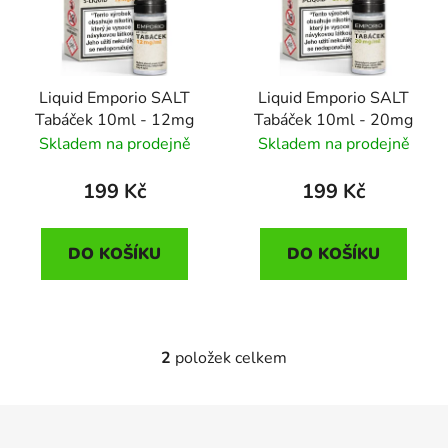
d
s
u
p
k
r
t
Liquid Emporio SALT
Liquid Emporio SALT
o
ů
Tabáček 10ml - 12mg
Tabáček 10ml - 20mg
d
Skladem na prodejně
Skladem na prodejně
u
k
199 Kč
199 Kč
t
ů
DO KOŠÍKU
DO KOŠÍKU
2
položek celkem
O
v
l
Z
á
á