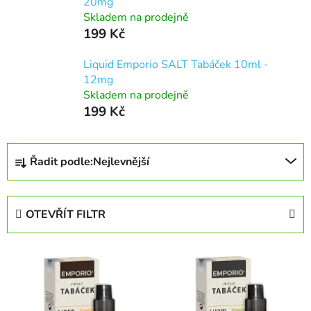
20mg
Skladem na prodejně
199 Kč
Liquid Emporio SALT Tabáček 10ml -
12mg
Skladem na prodejně
199 Kč
Ř
Řadit podle:
Nejlevnější
a
z
e
OTEVŘÍT FILTR
n
í
V
p
ý
r
p
o
i