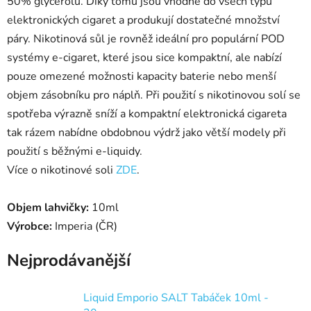
50% glycerolu. Díky tomu jsou vhodné do všech typů
elektronických cigaret a produkují dostatečné množství
páry. Nikotinová sůl je rovněž ideální pro populární POD
systémy e-cigaret, které jsou sice kompaktní, ale nabízí
pouze omezené možnosti kapacity baterie nebo menší
objem zásobníku pro náplň. Při použití s nikotinovou solí se
spotřeba výrazně sníží a kompaktní elektronická cigareta
tak rázem nabídne obdobnou výdrž jako větší modely při
použití s běžnými e-liquidy.
Více o nikotinové soli
ZDE
.
Objem lahvičky:
10ml
Výrobce:
Imperia (ČR)
Nejprodávanější
Liquid Emporio SALT Tabáček 10ml -