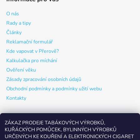
O nás
Rady a tipy
Články
Reklamační formulář
Kde vapovat v Přerově?
Kalkulačka pro míchání
Ověření věku
Zásady zpracování osobních údajů
Obchodní podmínky a podmínky užití webu
Kontakty
Odebírat newsletter
ZÁKAZ PRODEJE TABÁKOVÝCH VÝROBKŮ,
KUŘÁCKÝCH POMŮCEK, BYLINNÝCH VÝROBKŮ
Vložte svůj e-mail a my vám budeme zasílat informace o
URČENÝCH KE KOUŘENÍ A ELEKTRONICKÝCH CIGARET
nových produktech na našem e-shopu.