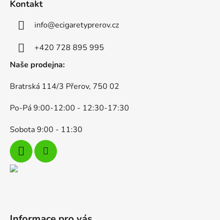
d
Kontakt
p
a
a
c
info
@
ecigaretyprerov.cz
t
í
p
í
+420 728 895 995
r
Naše prodejna:
v
k
Bratrská 114/3 Přerov, 750 02
y
v
Po-Pá 9:00-12:00 - 12:30-17:30
ý
p
Sobota 9:00 - 11:30
i
s
u
Informace pro vás