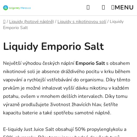
Přejít
Hledat
NÁKUPNÍ
na
KOŠÍK
obsah
Domů
/
Liquidy (hotové náplně)
/
Liquidy s nikotinovou solí
/
Liquidy
Emporio Salt
Liquidy Emporio Salt
Největší výhodou českých náplní
Emporio Salt
s obsahem
nikotinové soli je absence dráždivého pocitu v krku během
vapování a rychlejší vstřebávání do organismu. Díky těmto
prvkům je možné inhalovat vyšší dávku nikotinu v každém
potahu, ovšem v mnohem delších intervalech. Díky tomu
výrazně prodlužujete životnost žhavících hlav, šetříte
kapacitu baterie a také spotřebu samotné náplně.
E-liquidy Just Juice Salt obsahují 50% propylenglykolu a