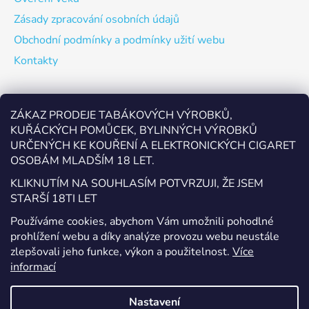
Zásady zpracování osobních údajů
Obchodní podmínky a podmínky užití webu
Kontakty
Odebírat newsletter
ZÁKAZ PRODEJE TABÁKOVÝCH VÝROBKŮ,
KUŘÁCKÝCH POMŮCEK, BYLINNÝCH VÝROBKŮ
Vložte svůj e-mail a my vám budeme zasílat informace o
URČENÝCH KE KOUŘENÍ A ELEKTRONICKÝCH CIGARET
nových produktech na našem e-shopu.
OSOBÁM MLADŠÍM 18 LET.
E-mail
KLIKNUTÍM NA SOUHLASÍM POTVRZUJI, ŽE JSEM
STARŠÍ 18TI LET
Vložením e-mailu souhlasíte s
podmínkami ochrany
Používáme cookies, abychom Vám umožnili pohodlné
osobních údajů
prohlížení webu a díky analýze provozu webu neustále
zlepšovali jeho funkce, výkon a použitelnost.
Více
PŘIHLÁSIT SE
informací
Nastavení