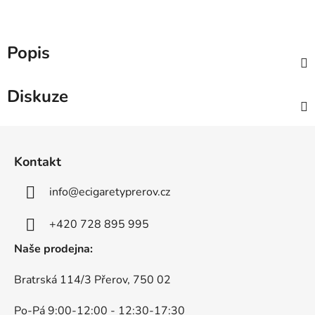
Popis
Diskuze
Z
á
Kontakt
p
a
info
@
ecigaretyprerov.cz
t
í
+420 728 895 995
Naše prodejna:
Bratrská 114/3 Přerov, 750 02
Po-Pá 9:00-12:00 - 12:30-17:30