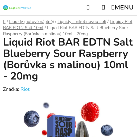
Přejít
Hledat
NÁKUPNÍ
na
KOŠÍK
obsah
Domů
/
Liquidy (hotové náplně)
/
Liquidy s nikotinovou solí
/
Liquidy Riot
BAR EDTN Salt 10ml
/
Liquid Riot BAR EDTN Salt Blueberry Sour
Raspberry (Borůvka s malinou) 10ml - 20mg
Liquid Riot BAR EDTN Salt
Blueberry Sour Raspberry
(Borůvka s malinou) 10ml
- 20mg
Značka:
Riot