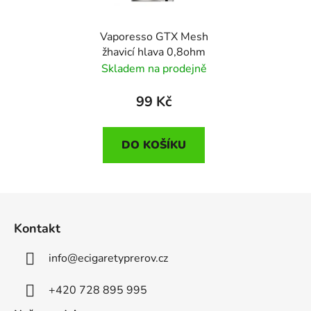
Vaporesso GTX Mesh
žhavicí hlava 0,8ohm
Skladem na prodejně
99 Kč
DO KOŠÍKU
Z
á
Kontakt
p
a
info
@
ecigaretyprerov.cz
t
í
+420 728 895 995