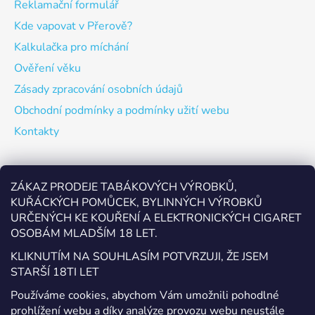
Reklamační formulář
Kde vapovat v Přerově?
Kalkulačka pro míchání
Ověření věku
Zásady zpracování osobních údajů
Obchodní podmínky a podmínky užití webu
Kontakty
Odebírat newsletter
ZÁKAZ PRODEJE TABÁKOVÝCH VÝROBKŮ,
KUŘÁCKÝCH POMŮCEK, BYLINNÝCH VÝROBKŮ
Vložte svůj e-mail a my vám budeme zasílat informace o
URČENÝCH KE KOUŘENÍ A ELEKTRONICKÝCH CIGARET
nových produktech na našem e-shopu.
OSOBÁM MLADŠÍM 18 LET.
E-mail
KLIKNUTÍM NA SOUHLASÍM POTVRZUJI, ŽE JSEM
STARŠÍ 18TI LET
Vložením e-mailu souhlasíte s
podmínkami ochrany
Používáme cookies, abychom Vám umožnili pohodlné
osobních údajů
prohlížení webu a díky analýze provozu webu neustále