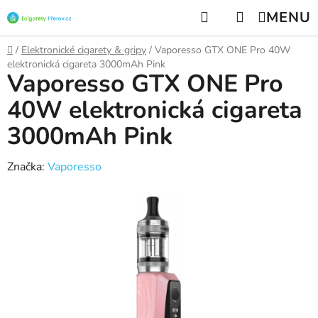
Přejít
Hledat
NÁKUPNÍ
na
KOŠÍK
obsah
Domů
/
Elektronické cigarety & gripy
/
Vaporesso GTX ONE Pro 40W
elektronická cigareta 3000mAh Pink
Vaporesso GTX ONE Pro
40W elektronická cigareta
3000mAh Pink
Značka:
Vaporesso