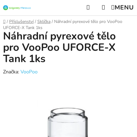
Přejít
Hledat
NÁKUPNÍ
na
KOŠÍK
obsah
Domů
/
Příslušenství
/
Sklíčka
/
Náhradní pyrexové tělo pro VooPoo
UFORCE-X Tank 1ks
Náhradní pyrexové tělo
pro VooPoo UFORCE-X
Tank 1ks
Značka:
VooPoo