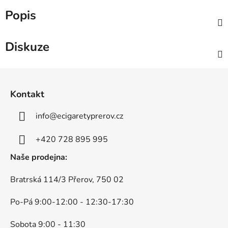
Popis
Diskuze
Z
á
Kontakt
p
a
info
@
ecigaretyprerov.cz
t
í
+420 728 895 995
Naše prodejna:
Bratrská 114/3 Přerov, 750 02
Po-Pá 9:00-12:00 - 12:30-17:30
Sobota 9:00 - 11:30