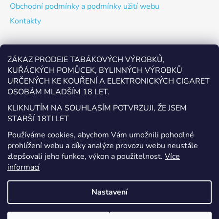
Obchodní podmínky a podmínky užití webu
Kontakty
Odebírat newsletter
ZÁKAZ PRODEJE TABÁKOVÝCH VÝROBKŮ,
KUŘÁCKÝCH POMŮCEK, BYLINNÝCH VÝROBKŮ
Vložte svůj e-mail a my vám budeme zasílat informace o
URČENÝCH KE KOUŘENÍ A ELEKTRONICKÝCH CIGARET
nových produktech na našem e-shopu.
OSOBÁM MLADŠÍM 18 LET.
E-mail
KLIKNUTÍM NA SOUHLASÍM POTVRZUJI, ŽE JSEM
STARŠÍ 18TI LET
Vložením e-mailu souhlasíte s
podmínkami ochrany
Používáme cookies, abychom Vám umožnili pohodlné
osobních údajů
prohlížení webu a díky analýze provozu webu neustále
zlepšovali jeho funkce, výkon a použitelnost.
Více
PŘIHLÁSIT SE
informací
Nastavení
Vytvořil Shoptet