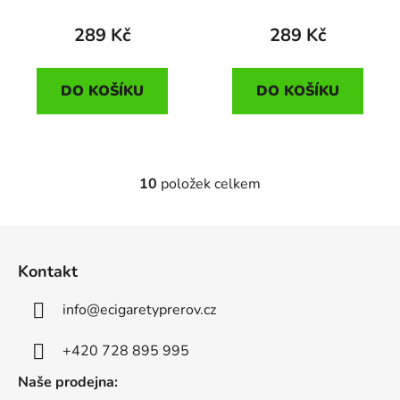
limetkou a citronem)
(vodní meloun a kiwi)
289 Kč
289 Kč
DO KOŠÍKU
DO KOŠÍKU
10
položek celkem
O
v
l
Z
á
á
d
Kontakt
p
a
a
c
info
@
ecigaretyprerov.cz
t
í
p
í
+420 728 895 995
r
Naše prodejna:
v