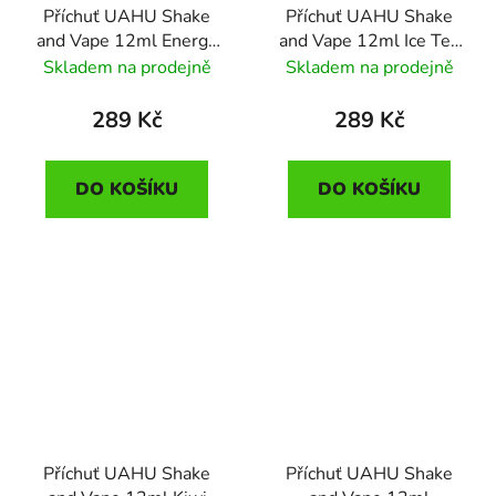
Příchuť UAHU Shake
Příchuť UAHU Shake
and Vape 12ml Energy
and Vape 12ml Ice Tea
Shot (energetický nápoj)
Delight (ledový čaj s
Skladem na prodejně
Skladem na prodejně
ovocem a citronem)
289 Kč
289 Kč
DO KOŠÍKU
DO KOŠÍKU
Příchuť UAHU Shake
Příchuť UAHU Shake