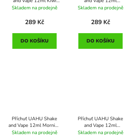
and Vape 12ml Kiwi
and Vape 12ml
Game (kiwi s
Laughing Berries
Skladem na prodejně
Skladem na prodejně
melounem)
(maliny, jahody, borůvky,
rybíz a ostružiny)
289 Kč
289 Kč
DO KOŠÍKU
DO KOŠÍKU
Příchuť UAHU Shake
Příchuť UAHU Shake
and Vape 12ml Morning
and Vape 12ml
Mango (mango s
Watermelon Days
Skladem na prodejně
Skladem na prodejně