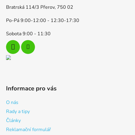
k
Bratrská 114/3 Přerov, 750 02
y
v
Po-Pá 9:00-12:00 - 12:30-17:30
ý
p
Sobota 9:00 - 11:30
i
s
u
Informace pro vás
O nás
Rady a tipy
Články
Reklamační formulář