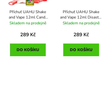
Příchuť UAHU Shake
Příchuť UAHU Shake
and Vape 12ml Candy
and Vape 12ml Disaster
Vandy (ananas, banány a
Blueberry (borůvka)
Skladem na prodejně
Skladem na prodejně
hruška)
289 Kč
289 Kč
DO KOŠÍKU
DO KOŠÍKU