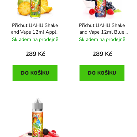
s
r
p
o
r
d
Příchuť UAHU Shake
Příchuť UAHU Shake
o
u
and Vape 12ml Apple
and Vape 12ml Blue
d
k
Pineapple (jablka a
Storm (jahoda, třesně,
Skladem na prodejně
Skladem na prodejně
u
t
ananas)
borůvky a černý rybíz)
k
ů
289 Kč
289 Kč
t
ů
DO KOŠÍKU
DO KOŠÍKU