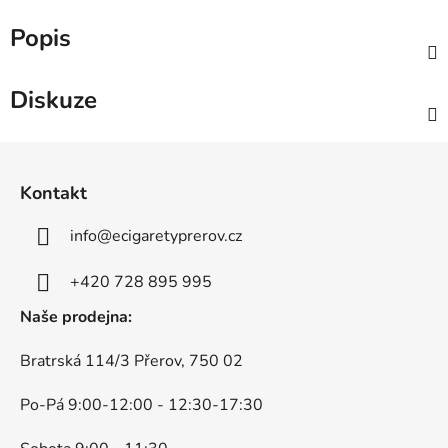
Popis
Diskuze
Z
á
Kontakt
p
a
info
@
ecigaretyprerov.cz
t
í
+420 728 895 995
Naše prodejna:
Bratrská 114/3 Přerov, 750 02
Po-Pá 9:00-12:00 - 12:30-17:30