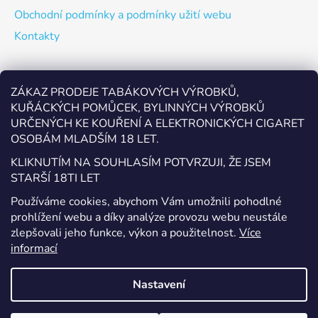
Obchodní podmínky a podmínky užití webu
Kontakty
Odebírat newsletter
ZÁKAZ PRODEJE TABÁKOVÝCH VÝROBKŮ,
KUŘÁCKÝCH POMŮCEK, BYLINNÝCH VÝROBKŮ
Vložte svůj e-mail a my vám budeme zasílat informace o
URČENÝCH KE KOUŘENÍ A ELEKTRONICKÝCH CIGARET
nových produktech na našem e-shopu.
OSOBÁM MLADŠÍM 18 LET.
E-mail
KLIKNUTÍM NA SOUHLASÍM POTVRZUJI, ŽE JSEM
STARŠÍ 18TI LET
Vložením e-mailu souhlasíte s
podmínkami ochrany
Používáme cookies, abychom Vám umožnili pohodlné
osobních údajů
prohlížení webu a díky analýze provozu webu neustále
zlepšovali jeho funkce, výkon a použitelnost.
Více
PŘIHLÁSIT SE
informací
Nastavení
Vytvořil Shoptet