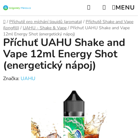
Přejít
Hledat
NÁKUPNÍ
na
KOŠÍK
obsah
Domů
/
Příchutě pro míchání liquidů (aromata)
/
Příchutě Shake and Vape
(longfill)
/
UAHU - Shake & Vape
/
Příchuť UAHU Shake and Vape
12ml Energy Shot (energetický nápoj)
Příchuť UAHU Shake and
Vape 12ml Energy Shot
(energetický nápoj)
Značka:
UAHU