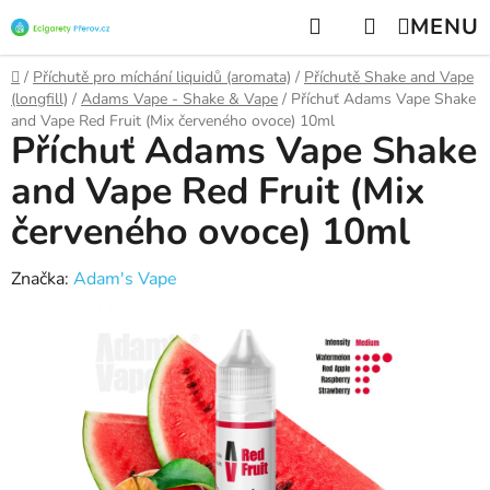
Přejít
Hledat
NÁKUPNÍ
na
KOŠÍK
obsah
Domů
/
Příchutě pro míchání liquidů (aromata)
/
Příchutě Shake and Vape
(longfill)
/
Adams Vape - Shake & Vape
/
Příchuť Adams Vape Shake
and Vape Red Fruit (Mix červeného ovoce) 10ml
Příchuť Adams Vape Shake
and Vape Red Fruit (Mix
červeného ovoce) 10ml
Značka:
Adam's Vape