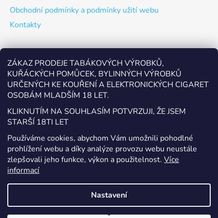
Obchodní podmínky a podmínky užití webu
Kontakty
Odebírat newsletter
ZÁKAZ PRODEJE TABÁKOVÝCH VÝROBKŮ,
KUŘÁCKÝCH POMŮCEK, BYLINNÝCH VÝROBKŮ
Vložte svůj e-mail a my vám budeme zasílat informace o
URČENÝCH KE KOUŘENÍ A ELEKTRONICKÝCH CIGARET
nových produktech na našem e-shopu.
OSOBÁM MLADŠÍM 18 LET.
E-mail
KLIKNUTÍM NA SOUHLASÍM POTVRZUJI, ŽE JSEM
STARŠÍ 18TI LET
Vložením e-mailu souhlasíte s
podmínkami ochrany
Používáme cookies, abychom Vám umožnili pohodlné
osobních údajů
prohlížení webu a díky analýze provozu webu neustále
zlepšovali jeho funkce, výkon a použitelnost.
Více
PŘIHLÁSIT SE
informací
Nastavení
Vytvořil Shoptet