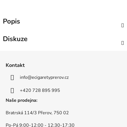
Popis
Diskuze
Z
á
Kontakt
p
a
info
@
ecigaretyprerov.cz
t
í
+420 728 895 995
Naše prodejna:
Bratrská 114/3 Přerov, 750 02
Po-Pá 9:00-12:00 - 12:30-17:30