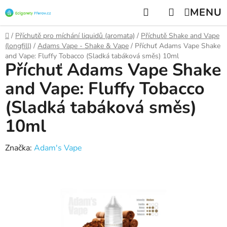
Přejít
Hledat
NÁKUPNÍ
na
KOŠÍK
obsah
Domů
/
Příchutě pro míchání liquidů (aromata)
/
Příchutě Shake and Vape
(longfill)
/
Adams Vape - Shake & Vape
/
Příchuť Adams Vape Shake
and Vape: Fluffy Tobacco (Sladká tabáková směs) 10ml
Příchuť Adams Vape Shake
and Vape: Fluffy Tobacco
(Sladká tabáková směs)
10ml
Značka:
Adam's Vape