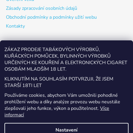
Zásady zpracování osobních údajů
Obchodní podmínky a podmínky užití webu
Kontakty
Odebírat newsletter
ZÁKAZ PRODEJE TABÁKOVÝCH VÝROBKŮ,
KUŘÁCKÝCH POMŮCEK, BYLINNÝCH VÝROBKŮ
Vložte svůj e-mail a my vám budeme zasílat informace o
URČENÝCH KE KOUŘENÍ A ELEKTRONICKÝCH CIGARET
nových produktech na našem e-shopu.
OSOBÁM MLADŠÍM 18 LET.
E-mail
KLIKNUTÍM NA SOUHLASÍM POTVRZUJI, ŽE JSEM
STARŠÍ 18TI LET
Vložením e-mailu souhlasíte s
podmínkami ochrany
Používáme cookies, abychom Vám umožnili pohodlné
osobních údajů
prohlížení webu a díky analýze provozu webu neustále
zlepšovali jeho funkce, výkon a použitelnost.
Více
PŘIHLÁSIT SE
informací
Nastavení