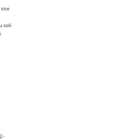
 sice
e
u solí
k
 2-