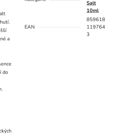
Salt
10ml
alt
859618
hutí.
EAN
119764
šší
3
zné a
sence
í do
h.
e
ckých