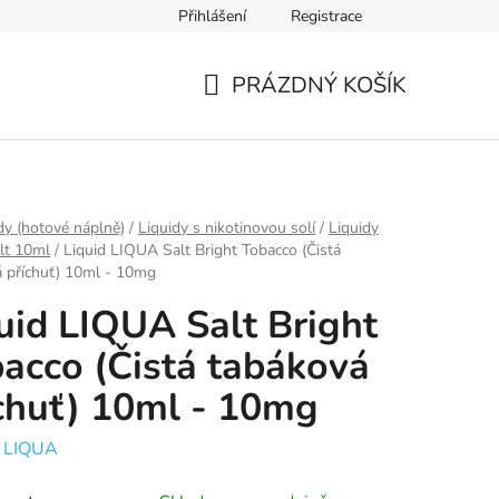
Přihlášení
Registrace
Ověření věku
Zásady zpracování osobních údajů
Obch
PRÁZDNÝ KOŠÍK
NÁKUPNÍ
KOŠÍK
dy (hotové náplně)
/
Liquidy s nikotinovou solí
/
Liquidy
lt 10ml
/
Liquid LIQUA Salt Bright Tobacco (Čistá
 příchuť) 10ml - 10mg
uid LIQUA Salt Bright
acco (Čistá tabáková
chuť) 10ml - 10mg
:
LIQUA