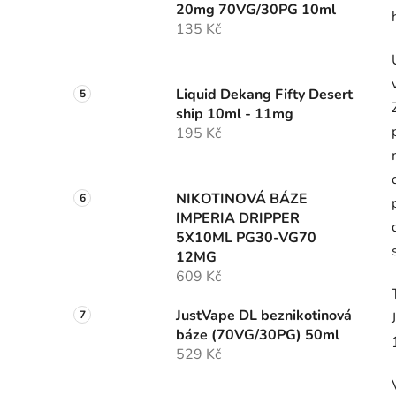
20mg 70VG/30PG 10ml
135 Kč
Liquid Dekang Fifty Desert
ship 10ml - 11mg
195 Kč
NIKOTINOVÁ BÁZE
IMPERIA DRIPPER
5X10ML PG30-VG70
12MG
609 Kč
JustVape DL beznikotinová
báze (70VG/30PG) 50ml
529 Kč