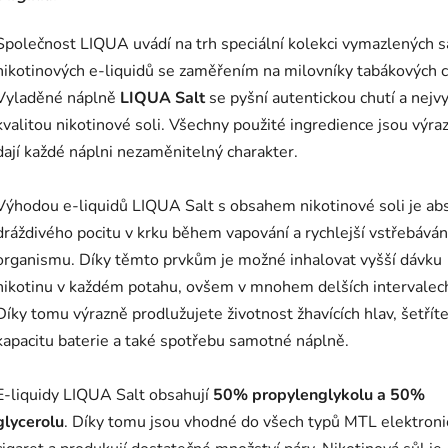
Společnost LIQUA uvádí na trh speciální kolekci vymazlených s
nikotinových e-liquidů se zaměřením na milovníky tabákových c
Vyladěné náplně
LIQUA Salt
se pyšní autentickou chutí a nejvy
kvalitou nikotinové soli. Všechny použité ingredience jsou výra
dají každé náplni nezaměnitelný charakter.
Výhodou e-liquidů LIQUA Salt s obsahem nikotinové soli je ab
dráždivého pocitu v krku během vapování a rychlejší vstřebáván
organismu. Díky těmto prvkům je možné inhalovat vyšší dávku
nikotinu v každém potahu, ovšem v mnohem delších intervalec
Díky tomu výrazně prodlužujete životnost žhavících hlav, šetřít
kapacitu baterie a také spotřebu samotné náplně.
E-liquidy LIQUA Salt obsahují
50% propylenglykolu a 50%
glycerolu
. Díky tomu jsou vhodné do všech typů MTL elektroni