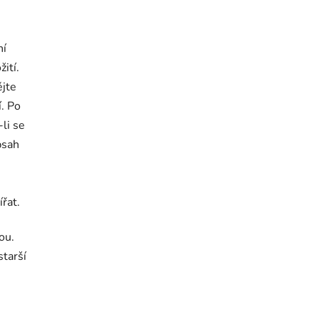
ní
ití.
ějte
. Po
li se
bsah
řat.
ou.
starší