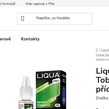
í formulář
Kde vapovat v Přerově?
Kalkulačka pro míchání
erově
Kontakty
Domů
/
Liqui
Liqua Sa
tabáková
Liq
Tob
pří
Značka