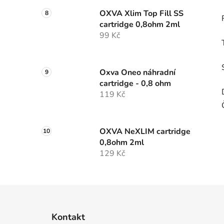
OXVA Xlim Top Fill SS
cartridge 0,8ohm 2ml
99 Kč
Oxva Oneo náhradní
cartridge - 0,8 ohm
119 Kč
OXVA NeXLIM cartridge
0,8ohm 2ml
129 Kč
Z
á
Kontakt