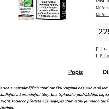
Dostup
Můžeme
Možnos
22
Měrná
Tisk
Sdíle
Popis
Di
Jedna z nejznámějších chutí tabáku Virginia následovaná jem
sladkými a kořeněnými tóny, bez trpkosti a podráždění. Liqua
Bright Tobacco představuje nejlepší chuť velmi jemného tab
Virginia.