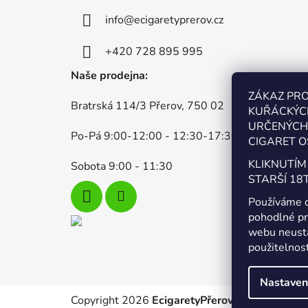
p
info
@
ecigaretyprerov.cz
a
t
+420 728 895 995
í
Naše prodejna:
ZÁKAZ PR
Bratrská 114/3 Přerov, 750 02
KUŘÁCKÝC
URČENÝCH 
Po-Pá 9:00-12:00 - 12:30-17:30
CIGARET O
KLIKNUTÍM
Sobota 9:00 - 11:30
STARŠÍ 18T
Používáme 
pohodlné pr
webu neustá
použitelnos
Nastaven
Copyright 2026
EcigaretyPřerov.cz
. Všechna pr