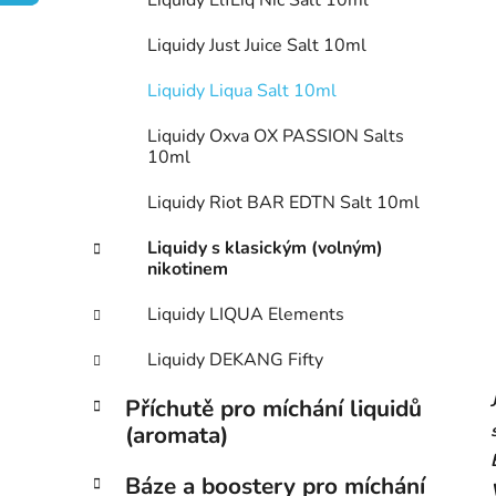
n
Liquidy ElfLiq Nic Salt 10ml
í
Liquidy Just Juice Salt 10ml
p
a
Liquidy Liqua Salt 10ml
n
Liquidy Oxva OX PASSION Salts
e
10ml
l
Liquidy Riot BAR EDTN Salt 10ml
Liquidy s klasickým (volným)
nikotinem
Liquidy LIQUA Elements
Liquidy DEKANG Fifty
Příchutě pro míchání liquidů
(aromata)
Báze a boostery pro míchání