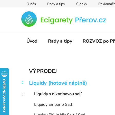
Přejít
O nás
Rady a tipy
Články
Reklamačn
na
obsah
Úvod
Rady a tipy
ROZVOZ po Př
P
K
Přeskočit
VÝPRODEJ
a
kategorie
o
t
s
Liquidy (hotové náplně)
e
t
g
r
Liquidy s nikotinovou solí
o
a
r
Liquidy Emporio Salt
i
n
e