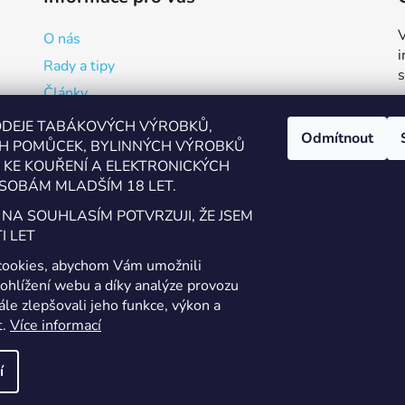
V
O nás
Rady a tipy
Články
Reklamační formulář
ODEJE TABÁKOVÝCH VÝROBKŮ,
Odmítnout
H POMŮCEK, BYLINNÝCH VÝROBKŮ
Kde vapovat v Přerově?
KE KOUŘENÍ A ELEKTRONICKÝCH
Kalkulačka pro míchání
SOBÁM MLADŠÍM 18 LET.
Ověření věku
 NA SOUHLASÍM POTVRZUJI, ŽE JSEM
Zásady zpracování osobních údajů
I LET
Obchodní podmínky a podmínky užití webu
cookies, abychom Vám umožnili
Kontakty
ohlížení webu a díky analýze provozu
le zlepšovali jeho funkce, výkon a
t.
Více informací
í
áva vyhrazena.