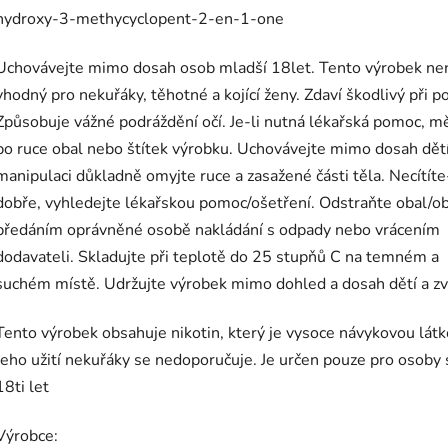
hydroxy-3-methycyclopent-2-en-1-one
Uchovávejte mimo dosah osob mladší 18let. Tento výrobek ne
vhodný pro nekuřáky, těhotné a kojící ženy. Zdaví škodlivý při pož
Způsobuje vážné podráždění očí. Je-li nutná lékařská pomoc, m
po ruce obal nebo štítek výrobku. Uchovávejte mimo dosah dětí
manipulaci důkladně omyjte ruce a zasažené části těla. Necítíte-
dobře, vyhledejte lékařskou pomoc/ošetření. Odstraňte obal/o
předáním oprávněné osobě nakládání s odpady nebo vrácením
dodavateli. Skladujte při teplotě do 25 stupňů C na temném a
suchém místě. Udržujte výrobek mimo dohled a dosah dětí a zví
Tento výrobek obsahuje nikotin, který je vysoce návykovou látk
Jeho užití nekuřáky se nedoporučuje. Je určen pouze pro osoby 
18ti let
Výrobce: