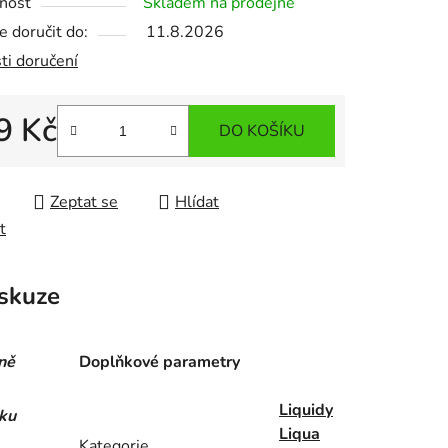
nost
Skladem na prodejně
 doručit do:
11.8.2026
ti doručení
9 Kč
DO KOŠÍKU
 cena:
Zeptat se
Hlídat
t
skuze
ně
Doplňkové parametry
Liquidy
áku
Liqua
Kategorie