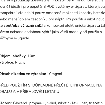
cigaret a produkují dostatečné množství páry. Nikotinová sůl je
rovněž ideální pro populární POD systémy e-cigaret, které jsou
kompaktní, ale nabízí pouze omezené možnosti kapacity bateri
nebo menší objem zásobníku pro náplň. Při použití s nikotinovo
se
spotřeba výrazně sníží
a kompaktní elektronická cigareta ta
rázem nabídne obdobnou výdrž jako větší modely při použití s
běžnými e-liquidy.
Objem lahvičky:
10ml
Výrobce:
Ritchy
Obsah nikotinu ve výrobku:
1
0
mg/ml
PŘED POUŽITÍM SI DŮKLADNĚ PŘEČTĚTE INFORMACE NA
OBALU A V PŘÍBALOVÉM LETÁKU
Složení: Glycerol, propan-1,2-diol, nikotin- levulinát, triacetin,