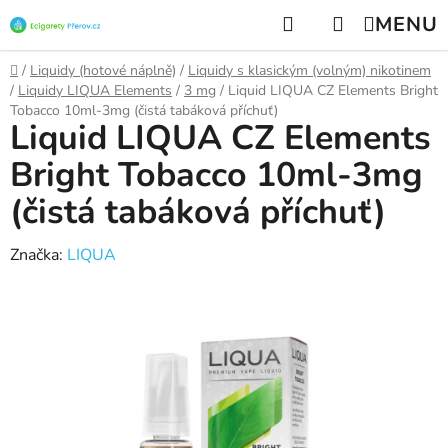
Přejít
Hledat
NÁKUPNÍ
na
KOŠÍK
obsah
Domů
/
Liquidy (hotové náplně)
/
Liquidy s klasickým (volným) nikotinem
/
Liquidy LIQUA Elements
/
3 mg
/
Liquid LIQUA CZ Elements Bright
Tobacco 10ml-3mg (čistá tabáková příchuť)
Liquid LIQUA CZ Elements
Bright Tobacco 10ml-3mg
(čistá tabáková příchuť)
Značka:
LIQUA