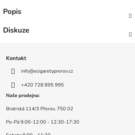
Popis
Diskuze
Z
á
Kontakt
p
a
info
@
ecigaretyprerov.cz
t
í
+420 728 895 995
Naše prodejna:
Bratrská 114/3 Přerov, 750 02
Po-Pá 9:00-12:00 - 12:30-17:30