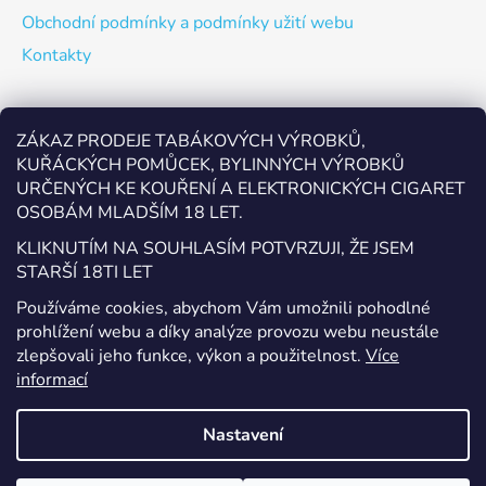
Obchodní podmínky a podmínky užití webu
Kontakty
Odebírat newsletter
ZÁKAZ PRODEJE TABÁKOVÝCH VÝROBKŮ,
KUŘÁCKÝCH POMŮCEK, BYLINNÝCH VÝROBKŮ
Vložte svůj e-mail a my vám budeme zasílat informace o
URČENÝCH KE KOUŘENÍ A ELEKTRONICKÝCH CIGARET
nových produktech na našem e-shopu.
OSOBÁM MLADŠÍM 18 LET.
E-mail
KLIKNUTÍM NA SOUHLASÍM POTVRZUJI, ŽE JSEM
STARŠÍ 18TI LET
Vložením e-mailu souhlasíte s
podmínkami ochrany
Používáme cookies, abychom Vám umožnili pohodlné
osobních údajů
prohlížení webu a díky analýze provozu webu neustále
zlepšovali jeho funkce, výkon a použitelnost.
Více
PŘIHLÁSIT SE
informací
Nastavení
Vytvořil Shoptet