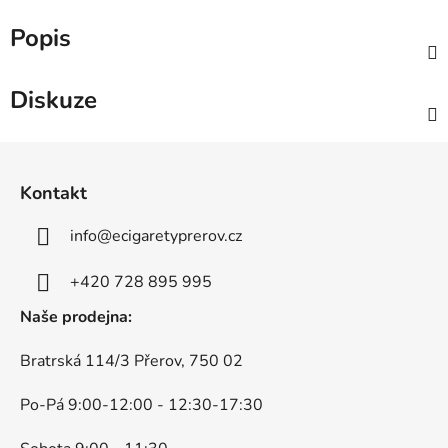
Popis
Diskuze
Z
á
Kontakt
p
a
info
@
ecigaretyprerov.cz
t
í
+420 728 895 995
Naše prodejna:
Bratrská 114/3 Přerov, 750 02
Po-Pá 9:00-12:00 - 12:30-17:30