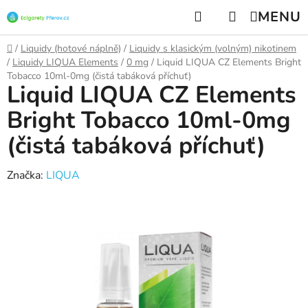
Přejít
Hledat
NÁKUPNÍ
na
KOŠÍK
obsah
Domů
/
Liquidy (hotové náplně)
/
Liquidy s klasickým (volným) nikotinem
/
Liquidy LIQUA Elements
/
0 mg
/
Liquid LIQUA CZ Elements Bright
Tobacco 10ml-0mg (čistá tabáková příchuť)
Liquid LIQUA CZ Elements
Bright Tobacco 10ml-0mg
(čistá tabáková příchuť)
Značka:
LIQUA