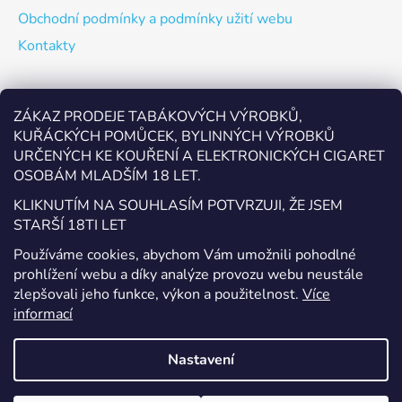
Obchodní podmínky a podmínky užití webu
Kontakty
Odebírat newsletter
ZÁKAZ PRODEJE TABÁKOVÝCH VÝROBKŮ,
KUŘÁCKÝCH POMŮCEK, BYLINNÝCH VÝROBKŮ
Vložte svůj e-mail a my vám budeme zasílat informace o
URČENÝCH KE KOUŘENÍ A ELEKTRONICKÝCH CIGARET
nových produktech na našem e-shopu.
OSOBÁM MLADŠÍM 18 LET.
E-mail
KLIKNUTÍM NA SOUHLASÍM POTVRZUJI, ŽE JSEM
STARŠÍ 18TI LET
Vložením e-mailu souhlasíte s
podmínkami ochrany
Používáme cookies, abychom Vám umožnili pohodlné
osobních údajů
prohlížení webu a díky analýze provozu webu neustále
zlepšovali jeho funkce, výkon a použitelnost.
Více
PŘIHLÁSIT SE
informací
Nastavení
Vytvořil Shoptet