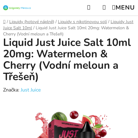
Přejít
Hledat
NÁKUPNÍ
na
KOŠÍK
obsah
Domů
/
Liquidy (hotové náplně)
/
Liquidy s nikotinovou solí
/
Liquidy Just
Juice Salt 10ml
/
Liquid Just Juice Salt 10ml 20mg: Watermelon &
Cherry (Vodní meloun a Třešeň)
Liquid Just Juice Salt 10ml
20mg: Watermelon &
Cherry (Vodní meloun a
Třešeň)
Značka:
Just Juice