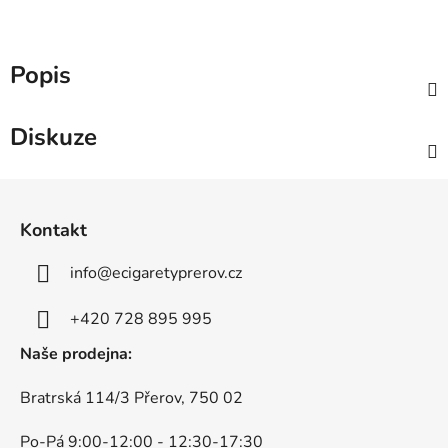
Popis
Diskuze
Z
á
Kontakt
p
a
info
@
ecigaretyprerov.cz
t
í
+420 728 895 995
Naše prodejna:
Bratrská 114/3 Přerov, 750 02
Po-Pá 9:00-12:00 - 12:30-17:30