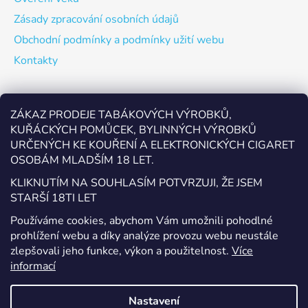
Zásady zpracování osobních údajů
Obchodní podmínky a podmínky užití webu
Kontakty
Odebírat newsletter
ZÁKAZ PRODEJE TABÁKOVÝCH VÝROBKŮ,
KUŘÁCKÝCH POMŮCEK, BYLINNÝCH VÝROBKŮ
Vložte svůj e-mail a my vám budeme zasílat informace o
URČENÝCH KE KOUŘENÍ A ELEKTRONICKÝCH CIGARET
nových produktech na našem e-shopu.
OSOBÁM MLADŠÍM 18 LET.
E-mail
KLIKNUTÍM NA SOUHLASÍM POTVRZUJI, ŽE JSEM
STARŠÍ 18TI LET
Vložením e-mailu souhlasíte s
podmínkami ochrany
Používáme cookies, abychom Vám umožnili pohodlné
osobních údajů
prohlížení webu a díky analýze provozu webu neustále
zlepšovali jeho funkce, výkon a použitelnost.
Více
PŘIHLÁSIT SE
informací
Nastavení