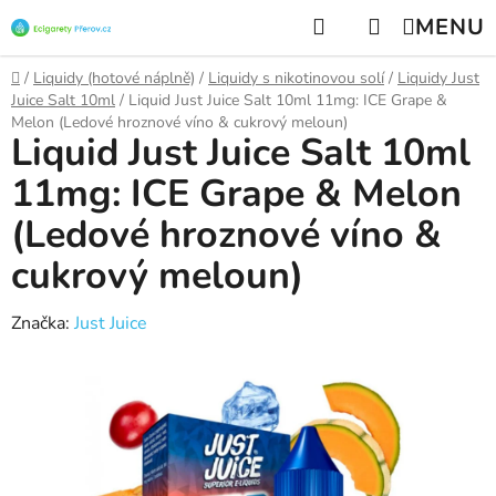
Přejít
Hledat
NÁKUPNÍ
na
KOŠÍK
obsah
Domů
/
Liquidy (hotové náplně)
/
Liquidy s nikotinovou solí
/
Liquidy Just
Juice Salt 10ml
/
Liquid Just Juice Salt 10ml 11mg: ICE Grape &
Melon (Ledové hroznové víno & cukrový meloun)
Liquid Just Juice Salt 10ml
11mg: ICE Grape & Melon
(Ledové hroznové víno &
cukrový meloun)
Značka:
Just Juice