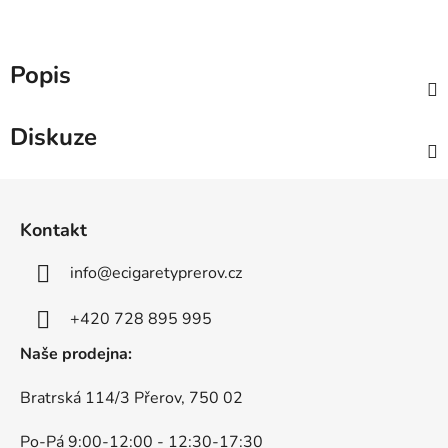
Popis
Diskuze
Z
á
Kontakt
p
a
info
@
ecigaretyprerov.cz
t
í
+420 728 895 995
Naše prodejna:
Bratrská 114/3 Přerov, 750 02
Po-Pá 9:00-12:00 - 12:30-17:30