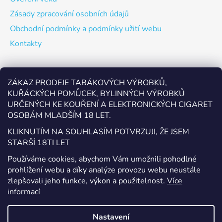
Zásady zpracování osobních údajů
Obchodní podmínky a podmínky užití webu
Kontakty
Odebírat newsletter
ZÁKAZ PRODEJE TABÁKOVÝCH VÝROBKŮ,
KUŘÁCKÝCH POMŮCEK, BYLINNÝCH VÝROBKŮ
Vložte svůj e-mail a my vám budeme zasílat informace o
URČENÝCH KE KOUŘENÍ A ELEKTRONICKÝCH CIGARET
nových produktech na našem e-shopu.
OSOBÁM MLADŠÍM 18 LET.
E-mail
KLIKNUTÍM NA SOUHLASÍM POTVRZUJI, ŽE JSEM
STARŠÍ 18TI LET
Vložením e-mailu souhlasíte s
podmínkami ochrany
Používáme cookies, abychom Vám umožnili pohodlné
osobních údajů
prohlížení webu a díky analýze provozu webu neustále
zlepšovali jeho funkce, výkon a použitelnost.
Více
PŘIHLÁSIT SE
informací
Nastavení