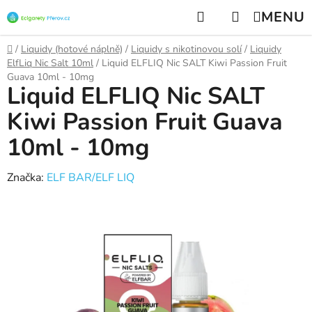
Přejít
Hledat
NÁKUPNÍ
na
KOŠÍK
obsah
Domů
/
Liquidy (hotové náplně)
/
Liquidy s nikotinovou solí
/
Liquidy
ElfLiq Nic Salt 10ml
/
Liquid ELFLIQ Nic SALT Kiwi Passion Fruit
Guava 10ml - 10mg
Liquid ELFLIQ Nic SALT
Kiwi Passion Fruit Guava
10ml - 10mg
Značka:
ELF BAR/ELF LIQ