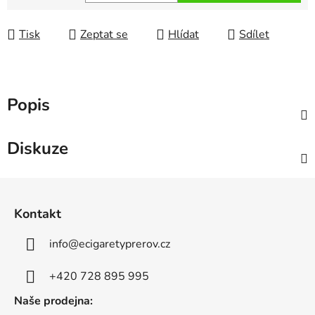
Měrná cena:
Tisk
Zeptat se
Hlídat
Sdílet
Popis
Diskuze
Z
á
Kontakt
p
a
info
@
ecigaretyprerov.cz
t
í
+420 728 895 995
Naše prodejna: