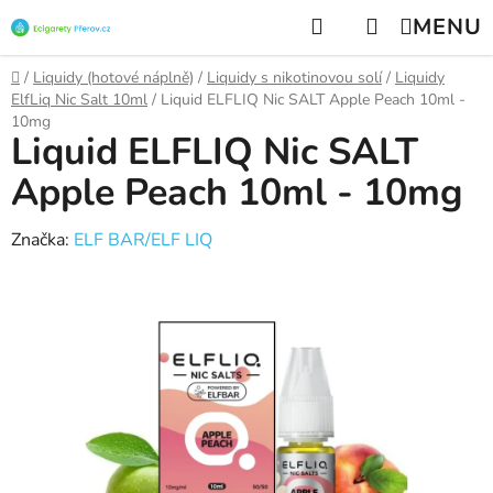
Přejít
Hledat
NÁKUPNÍ
na
KOŠÍK
obsah
Domů
/
Liquidy (hotové náplně)
/
Liquidy s nikotinovou solí
/
Liquidy
ElfLiq Nic Salt 10ml
/
Liquid ELFLIQ Nic SALT Apple Peach 10ml -
10mg
Liquid ELFLIQ Nic SALT
Apple Peach 10ml - 10mg
Značka:
ELF BAR/ELF LIQ